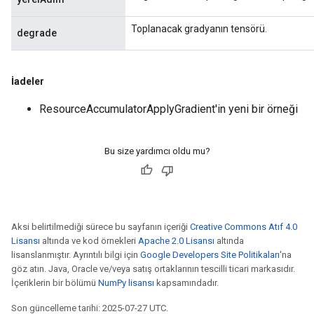
meters
Toplanacak gradyanın tensörü.
degrade
ametersGradAccumDebug
adParameters
radParametersGradAccumDebug
İadeler
rameters
ParametersGradAccumDebug
ResourceAccumulatorApplyGradient'in yeni bir örneği
eters
metersGradAccumDebug
ientDescentParameters
Bu size yardımcı oldu mu?
dientDescentParametersGradAccumDebug
Aksi belirtilmediği sürece bu sayfanın içeriği
Creative Commons Atıf 4.0
Lisansı
altında ve kod örnekleri
Apache 2.0 Lisansı
altında
lisanslanmıştır. Ayrıntılı bilgi için
Google Developers Site Politikaları
'na
göz atın. Java, Oracle ve/veya satış ortaklarının tescilli ticari markasıdır.
İçeriklerin bir bölümü
NumPy lisansı
kapsamındadır.
Son güncelleme tarihi: 2025-07-27 UTC.