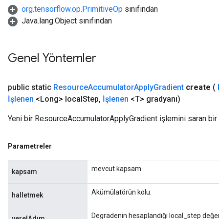
org.tensorflow.op.PrimitiveOp
sınıfından
Java.lang.Object sınıfından
Genel Yöntemler
public static
Resource
Accumulator
Apply
Gradient
create
(
m
İşlenen
<Long> local
Step
,
İşlenen
<T> gradyanı)
rs
Yeni bir ResourceAccumulatorApplyGradient işlemini saran bir 
ersGradAccumDebug
eters
Parametreler
metersGradAccumDebug
ters
mevcut kapsam
kapsam
metersGradAccumDebug
ropParameters
Akümülatörün kolu.
halletmek
s
ersGradAccumDebug
Degradenin hesaplandığı local_step değer
yerelAdım
ghtParameters