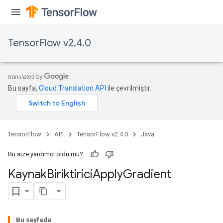
TensorFlow v2.4.0
Bu sayfa,
Cloud Translation API
ile çevrilmiştir.
TensorFlow
API
TensorFlow v2.4.0
Java
Bu size yardımcı oldu mu?
Kaynak
Biriktirici
Apply
Gradient
Bu sayfada