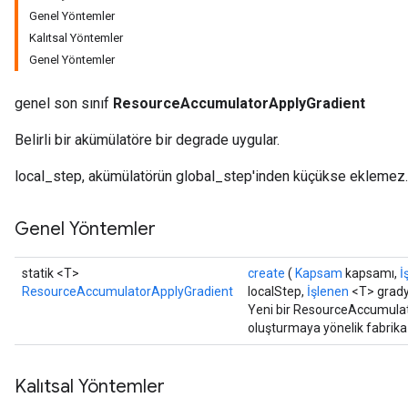
Genel Yöntemler
Kalıtsal Yöntemler
Genel Yöntemler
genel son sınıf
ResourceAccumulatorApplyGradient
Belirli bir akümülatöre bir degrade uygular.
local_step, akümülatörün global_step'inden küçükse eklemez.
Genel Yöntemler
statik <T>
create
(
Kapsam
kapsamı,
İ
ResourceAccumulatorApplyGradient
localStep,
İşlenen
<T> grady
Yeni bir ResourceAccumulato
oluşturmaya yönelik fabrika
Kalıtsal Yöntemler