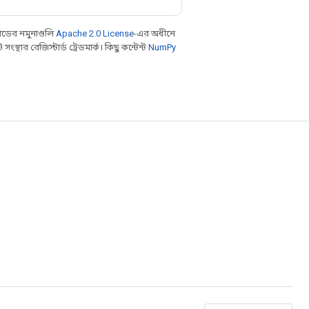
ডের নমুনাগুলি
Apache 2.0 License
-এর অধীনে
থার রেজিস্টার্ড ট্রেডমার্ক। কিছু কন্টেন্ট
NumPy