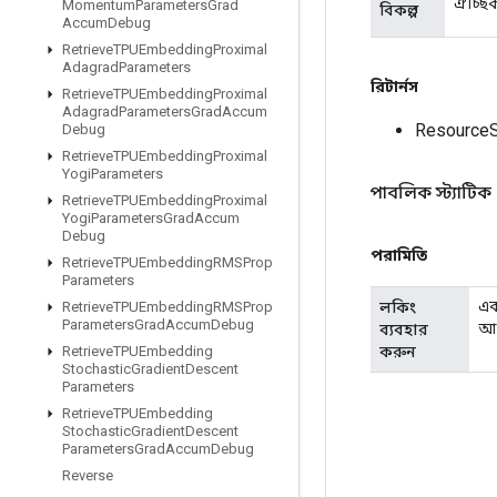
ঐচ্ছিক
Momentum
Parameters
Grad
বিকল্প
Accum
Debug
Retrieve
TPUEmbedding
Proximal
Adagrad
Parameters
রিটার্নস
Retrieve
TPUEmbedding
Proximal
Adagrad
Parameters
Grad
Accum
Resource
Debug
Retrieve
TPUEmbedding
Proximal
Yogi
Parameters
পাবলিক স্ট্যাটিক
Retrieve
TPUEmbedding
Proximal
Yogi
Parameters
Grad
Accum
Debug
পরামিতি
Retrieve
TPUEmbedding
RMSProp
Parameters
এক
লকিং
Retrieve
TPUEmbedding
RMSProp
Parameters
Grad
Accum
Debug
আচ
ব্যবহার
করুন
Retrieve
TPUEmbedding
Stochastic
Gradient
Descent
Parameters
Retrieve
TPUEmbedding
Stochastic
Gradient
Descent
Parameters
Grad
Accum
Debug
Reverse