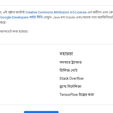
 এই পৃষ্ঠার কন্টেন্ট
Creative Commons Attribution 4.0 License
-এর অধীনে এবং কো
,
Google Developers সাইট নীতি
দেখুন। Java হল Oracle এবং/অথবা তার অ্যাফিলিয়েট সংস্
াপ্ত।
র আপডেট করা হয়েছে।
সহায়তা
সমস্যার ট্র্যাকার
রিলিজ নোট
Stack Overflow
ব্র্যান্ড নির্দেশিকা
TensorFlow উল্লেখ করা