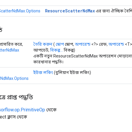
Resource
Scatter
Nd
Max
catterNdMax.Options
এর জন্য ঐচ্ছিক বৈশিষ্
ি
 প্রসারিত করে,
তৈরি করুন
(
স্কোপ
স্কোপ,
অপারেন্ড
<?> রেফ,
অপারেন্ড
<T>
tterNdMax
আপডেট,
বিকল্প...
বিকল্প)
একটি নতুন ResourceScatterNdMax অপারেশন মোড়ানো 
কারখানার পদ্ধতি।
ইউজ লকিং
(বুলিয়ান ইউজ লকিং)
rNdMax.Options
ে প্রাপ্ত পদ্ধতি
sorflow.op.PrimitiveOp
থেকে
ect ক্লাস থেকে