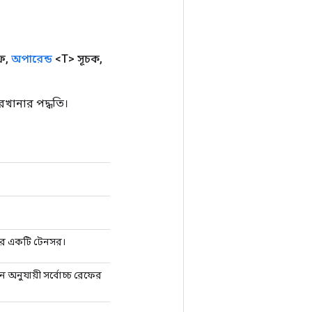
ফ
,
অপারেন্ড
<T> সূচক
,
খানার পদ্ধতি।
লির একটি টেনসর।
নুযায়ী সর্বোচ্চ রেফের