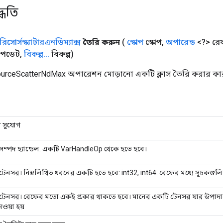
্ধতি
রিসোর্সস্ক্যাটারএনডিম্যাক্স
তৈরি করুন
(
স্কোপ
স্কোপ
,
অপারেন্ড
<?> রে
পডেট
,
বিকল্প
.
.
.
বিকল্প)
urceScatterNdMax অপারেশন মোড়ানো একটি ক্লাস তৈরি করার কার
ন সুযোগ
ম্পদ হ্যান্ডেল. একটি VarHandleOp থেকে হতে হবে।
েনসর। নিম্নলিখিত ধরনের একটি হতে হবে: int32, int64. রেফের মধ্যে সূচকগু
টেনসর। রেফের মতো একই প্রকার থাকতে হবে। মানের একটি টেনসর যার উপাদান অ
েওয়া হয়