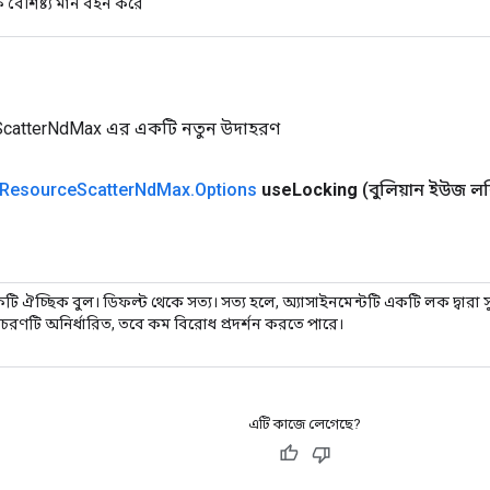
 বৈশিষ্ট্য মান বহন করে
ScatterNdMax এর একটি নতুন উদাহরণ
Resource
Scatter
Nd
Max
.
Options
use
Locking
(বুলিয়ান ইউজ ল
টি ঐচ্ছিক বুল। ডিফল্ট থেকে সত্য। সত্য হলে, অ্যাসাইনমেন্টটি একটি লক দ্বারা সু
রণটি অনির্ধারিত, তবে কম বিরোধ প্রদর্শন করতে পারে।
এটি কাজে লেগেছে?