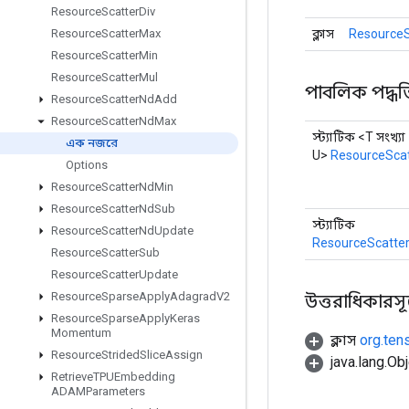
Resource
Scatter
Div
ক্লাস
ResourceS
Resource
Scatter
Max
Resource
Scatter
Min
Resource
Scatter
Mul
পাবলিক পদ্ধত
Resource
Scatter
Nd
Add
Resource
Scatter
Nd
Max
স্ট্যাটিক <T সংখ্যা
এক নজরে
U>
ResourceSca
Options
Resource
Scatter
Nd
Min
Resource
Scatter
Nd
Sub
স্ট্যাটিক
Resource
Scatter
Nd
Update
ResourceScatte
Resource
Scatter
Sub
Resource
Scatter
Update
Resource
Sparse
Apply
Adagrad
V2
উত্তরাধিকারসূত্র
Resource
Sparse
Apply
Keras
Momentum
ক্লাস
org.ten
Resource
Strided
Slice
Assign
java.lang.Obj
Retrieve
TPUEmbedding
ADAMParameters