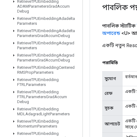
Retrieve
TPUEmbedding
পাবলিক পদ
ADAMParameters
Grad
Accum
Debug
Retrieve
TPUEmbedding
Adadelta
Parameters
পাবলিক স্ট্যাটিক
Retrieve
TPUEmbedding
Adadelta
অপারেন্ড
<U> আ
Parameters
Grad
Accum
Debug
Retrieve
TPUEmbedding
Adagrad
একটি নতুন Reso
Parameters
Retrieve
TPUEmbedding
Adagrad
Parameters
Grad
Accum
Debug
পরামিতি
Retrieve
TPUEmbedding
Centered
RMSProp
Parameters
বর্তমা
সুযোগ
Retrieve
TPUEmbedding
FTRLParameters
একটি স
Retrieve
TPUEmbedding
রেফ
FTRLParameters
Grad
Accum
Debug
একটি ট
সূচক
Retrieve
TPUEmbedding
MDLAdagrad
Light
Parameters
একটি 
Retrieve
TPUEmbedding
আপডেট
Momentum
Parameters
সাথে ন
Retrieve
TPUEmbedding