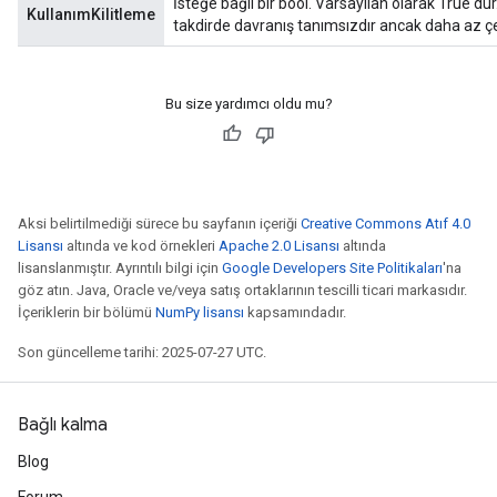
İsteğe bağlı bir bool. Varsayılan olarak True'dur.
KullanımKilitleme
takdirde davranış tanımsızdır ancak daha az çe
Bu size yardımcı oldu mu?
Aksi belirtilmediği sürece bu sayfanın içeriği
Creative Commons Atıf 4.0
Lisansı
altında ve kod örnekleri
Apache 2.0 Lisansı
altında
lisanslanmıştır. Ayrıntılı bilgi için
Google Developers Site Politikaları
'na
göz atın. Java, Oracle ve/veya satış ortaklarının tescilli ticari markasıdır.
İçeriklerin bir bölümü
NumPy lisansı
kapsamındadır.
Son güncelleme tarihi: 2025-07-27 UTC.
Bağlı kalma
Blog