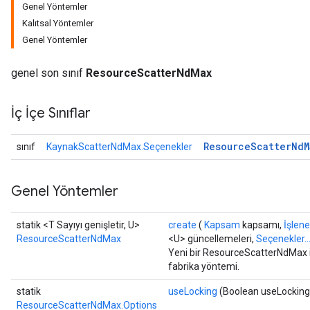
Genel Yöntemler
Kalıtsal Yöntemler
Genel Yöntemler
genel son sınıf
ResourceScatterNdMax
İç İçe Sınıflar
m
Resource
Scatter
Nd
M
sınıf
KaynakScatterNdMax.Seçenekler
rs
ersGradAccumDebug
Genel Yöntemler
eters
metersGradAccumDebug
statik <T Sayıyı genişletir, U>
create
(
Kapsam
kapsamı,
İşlen
ters
ResourceScatterNdMax
<U> güncellemeleri,
Seçenekler..
metersGradAccumDebug
Yeni bir ResourceScatterNdMax iş
ropParameters
fabrika yöntemi.
s
statik
useLocking
(Boolean useLocking
ersGradAccumDebug
ResourceScatterNdMax.Options