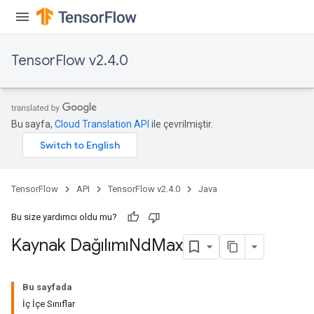
TensorFlow v2.4.0
Bu sayfa,
Cloud Translation API
ile çevrilmiştir.
TensorFlow
API
TensorFlow v2.4.0
Java
Bu size yardımcı oldu mu?
Kaynak DağılımıNd
Max
Bu sayfada
İç İçe Sınıflar