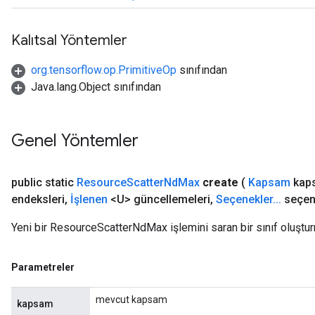
ghtParameters
meters
Kalıtsal Yöntemler
ametersGradAccumDebug
adParameters
org.tensorflow.op.PrimitiveOp
sınıfından
radParametersGradAccumDebug
Java.lang.Object sınıfından
rameters
ParametersGradAccumDebug
eters
Genel Yöntemler
metersGradAccumDebug
ientDescentParameters
dientDescentParametersGradAccumDebug
public static
Resource
Scatter
Nd
Max
create
(
Kapsam
kap
endeksleri
,
İşlenen
<U> güncellemeleri
,
Seçenekler
.
.
.
seçen
Yeni bir ResourceScatterNdMax işlemini saran bir sınıf oluştur
Parametreler
mevcut kapsam
kapsam