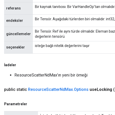
Bir kaynak tanıtıcısı. Bir VarHandleOp'tan olmalıdır
referans
Bir Tensör. Aşağıdaki türlerden biri olmalıdır: int32
endeksler
Bir Tensör. Ref ile aynı türde olmalıdır. Eleman b
güncellemeler
değerlerin tensörü
isteğe bağlı nitelik değerlerini taşır
seçenekler
İadeler
ResourceScatterNdMax'ın yeni bir örneği
public static
Resource
Scatter
Nd
Max
.
Options
use
Locking
Parametreler