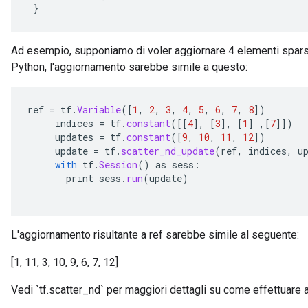
}
Ad esempio, supponiamo di voler aggiornare 4 elementi sparsi 
x
Python, l'aggiornamento sarebbe simile a questo:
ref
=
tf
.
Variable
(
[
1
,
2
,
3
,
4
,
5
,
6
,
7
,
8
]
)
indices
=
tf
.
constant
(
[[
4
]
,
[
3
]
,
[
1
]
,
[
7
]]
)
updates
=
tf
.
constant
(
[
9
,
10
,
11
,
12
]
)
update
=
tf
.
scatter_nd_update
(
ref
,
indices
,
u
with
tf
.
Session
()
as
sess
:
print
sess
.
run
(
update
)
L'aggiornamento risultante a ref sarebbe simile al seguente:
[1, 11, 3, 10, 9, 6, 7, 12]
Vedi `tf.scatter_nd` per maggiori dettagli su come effettuare a