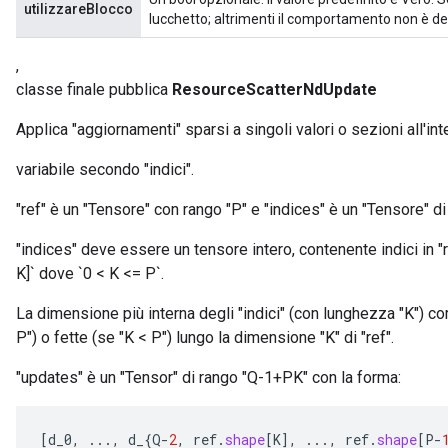
utilizzareBlocco
lucchetto; altrimenti il ​​comportamento non è 
,
classe finale pubblica
ResourceScatterNdUpdate
Applica "aggiornamenti" sparsi a singoli valori o sezioni all'int
variabile secondo "indici".
"ref" è un "Tensore" con rango "P" e "indices" è un "Tensore" di
"indices" deve essere un tensore intero, contenente indici in "re
K]` dove `0 < K <= P`.
La dimensione più interna degli "indici" (con lunghezza "K") cor
P") o fette (se "K < P") lungo la dimensione "K" di "ref".
"updates" è un "Tensor" di rango "Q-1+PK" con la forma:
[
d_0
,
...,
d_
{
Q
-
2
,
ref
.
shape
[
K
]
,
...,
ref
.
shape
[
P
-