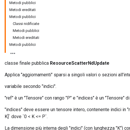
Metodi pubblici
Metodi ereditati
Metodi pubblici
Classi nidificate
Metodi pubblici
m
Metodi ereditati
Metodi pubblici
rs
ersGradAccumDebug
eters
classe finale pubblica
ResourceScatterNdUpdate
metersGradAccumDebug
Applica "aggiornamenti" sparsi a singoli valori o sezioni all'int
ters
metersGradAccumDebug
variabile secondo "indici".
ropParameters
s
"ref" è un "Tensore" con rango "P" e "indices" è un "Tensore" di
ersGradAccumDebug
"indices" deve essere un tensore intero, contenente indici in "re
ghtParameters
K]` dove `0 < K <= P`.
meters
ametersGradAccumDebug
La dimensione più interna degli "indici" (con lunghezza "K") cor