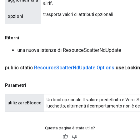
aggiornamenti
al rif.
trasporta valori di attributi opzionali
opzioni
Ritorni
una nuova istanza di ResourceScatterNdUpdate
public static
Resource
Scatter
Nd
Update
.
Options
use
Locki
Parametri
Un bool opzionale. Il valore predefinito è Vero.
utilizzareBlocco
lucchetto; altrimenti il ​​comportamento non è 
Questa pagina è stata utile?