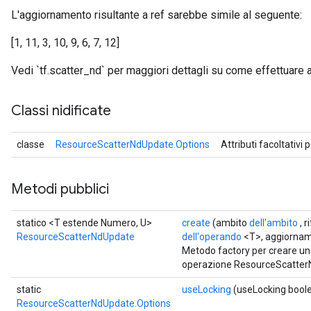
L'aggiornamento risultante a ref sarebbe simile al seguente:
[1, 11, 3, 10, 9, 6, 7, 12]
Vedi `tf.scatter_nd` per maggiori dettagli su come effettuare a
Classi nidificate
classe
ResourceScatterNdUpdate.Options
Attributi facoltativi 
Metodi pubblici
statico <T estende Numero, U>
create
(ambito
dell'ambito
, 
ResourceScatterNdUpdate
dell'operando
<T>, aggiorna
Metodo factory per creare un
operazione ResourceScatter
static
useLocking
(useLocking bool
ResourceScatterNdUpdate.Options