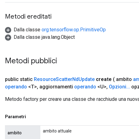
Metodi ereditati
Dalla classe
org.tensorflow.op.PrimitiveOp
Dalla classe java.lang.Object
Metodi pubblici
public static
Resource
Scatter
Nd
Update
create
( ambito
am
operando
<T>
,
aggiornamenti
operando
<U>
,
Opzioni
.
.
.
opz
Metodo factory per creare una classe che racchiude una nuo
Parametri
ambito attuale
ambito