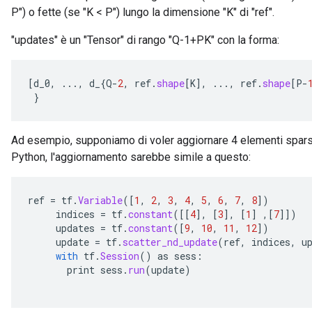
adParameters
P") o fette (se "K < P") lungo la dimensione "K" di "ref".
radParametersGradAccumDebug
rameters
"updates" è un "Tensor" di rango "Q-1+PK" con la forma:
ParametersGradAccumDebug
eters
[
d_0
,
...,
d_
{
Q
-
2
,
ref
.
shape
[
K
]
,
...,
ref
.
shape
[
P
-
metersGradAccumDebug
}
ientDescentParameters
dientDescentParametersGradAccumDebug
Ad esempio, supponiamo di voler aggiornare 4 elementi sparsi 
Python, l'aggiornamento sarebbe simile a questo:
ref
=
tf
.
Variable
(
[
1
,
2
,
3
,
4
,
5
,
6
,
7
,
8
]
)
indices
=
tf
.
constant
(
[[
4
]
,
[
3
]
,
[
1
]
,
[
7
]]
)
updates
=
tf
.
constant
(
[
9
,
10
,
11
,
12
]
)
update
=
tf
.
scatter_nd_update
(
ref
,
indices
,
u
with
tf
.
Session
()
as
sess
:
print
sess
.
run
(
update
)