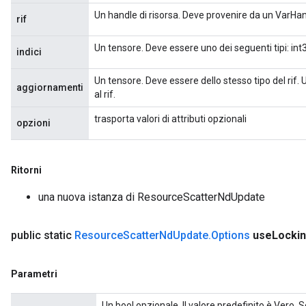
Un handle di risorsa. Deve provenire da un VarHa
rif
Un tensore. Deve essere uno dei seguenti tipi: int32,
indici
Un tensore. Deve essere dello stesso tipo del rif.
aggiornamenti
al rif.
trasporta valori di attributi opzionali
opzioni
Ritorni
una nuova istanza di ResourceScatterNdUpdate
public static
Resource
Scatter
Nd
Update
.
Options
use
Locki
Parametri
Un bool opzionale. Il valore predefinito è Vero.