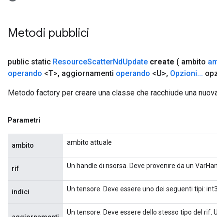
Metodi pubblici
public static
Resource
Scatter
Nd
Update
create
( ambito
am
operando
<T>
,
aggiornamenti
operando
<U>
,
Opzioni
.
.
.
opz
Metodo factory per creare una classe che racchiude una nuo
Parametri
ambito attuale
ambito
Un handle di risorsa. Deve provenire da un VarHa
rif
Un tensore. Deve essere uno dei seguenti tipi: int32,
indici
Un tensore. Deve essere dello stesso tipo del rif.