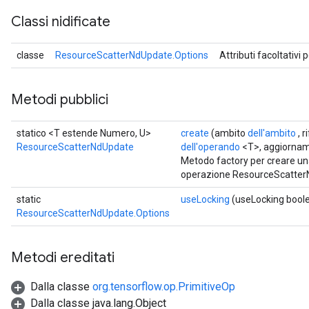
Classi nidificate
classe
ResourceScatterNdUpdate.Options
Attributi facoltativi 
Metodi pubblici
statico <T estende Numero, U>
create
(ambito
dell'ambito
, 
ResourceScatterNdUpdate
dell'operando
<T>, aggiorna
Metodo factory per creare un
operazione ResourceScatter
static
useLocking
(useLocking bool
ResourceScatterNdUpdate.Options
Metodi ereditati
Dalla classe
org.tensorflow.op.PrimitiveOp
Dalla classe java.lang.Object