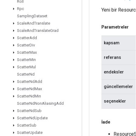
Roll
Rpc
Yeni bir Resourc
Sampling
Dataset
Scale
And
Translate
Parametreler
Scale
And
Translate
Grad
Scatter
Add
kapsam
Scatter
Div
Scatter
Max
referans
Scatter
Min
Scatter
Mul
endeksler
Scatter
Nd
Scatter
Nd
Add
güncellemeler
Scatter
Nd
Max
Scatter
Nd
Min
seçenekler
Scatter
Nd
Non
Aliasing
Add
Scatter
Nd
Sub
Scatter
Nd
Update
İade
Scatter
Sub
Scatter
Update
ResourceSc