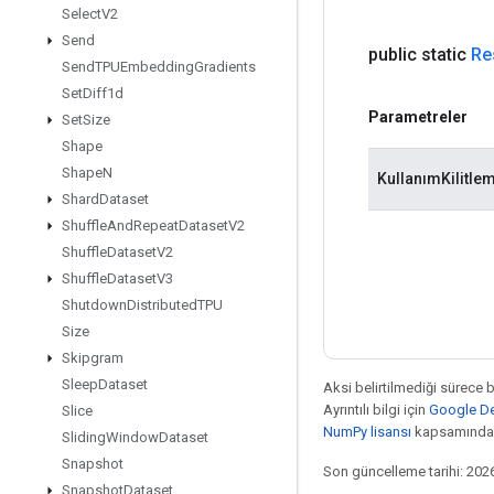
Select
V2
Send
public static
Re
Send
TPUEmbedding
Gradients
Set
Diff1d
Parametreler
Set
Size
Shape
Shape
N
KullanımKilitle
Shard
Dataset
Shuffle
And
Repeat
Dataset
V2
Shuffle
Dataset
V2
Shuffle
Dataset
V3
Shutdown
Distributed
TPU
Size
Skipgram
Sleep
Dataset
Aksi belirtilmediği sürece 
Ayrıntılı bilgi için
Google Dev
Slice
NumPy lisansı
kapsamındad
Sliding
Window
Dataset
Snapshot
Son güncelleme tarihi: 202
Snapshot
Dataset