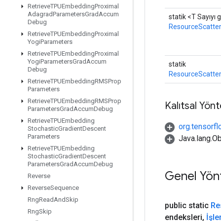
Retrieve
TPUEmbedding
Proximal
Adagrad
Parameters
Grad
Accum
statik <T Sayıyı g
Debug
ResourceScatte
Retrieve
TPUEmbedding
Proximal
Yogi
Parameters
Retrieve
TPUEmbedding
Proximal
Yogi
Parameters
Grad
Accum
statik
Debug
ResourceScatte
Retrieve
TPUEmbedding
RMSProp
Parameters
Retrieve
TPUEmbedding
RMSProp
Kalıtsal Yön
Parameters
Grad
Accum
Debug
Retrieve
TPUEmbedding
org.tensorfl
Stochastic
Gradient
Descent
Parameters
Java.lang.Ob
Retrieve
TPUEmbedding
Stochastic
Gradient
Descent
Parameters
Grad
Accum
Debug
Genel Yön
Reverse
Reverse
Sequence
Rng
Read
And
Skip
public static
Re
Rng
Skip
endeksleri
,
İşl