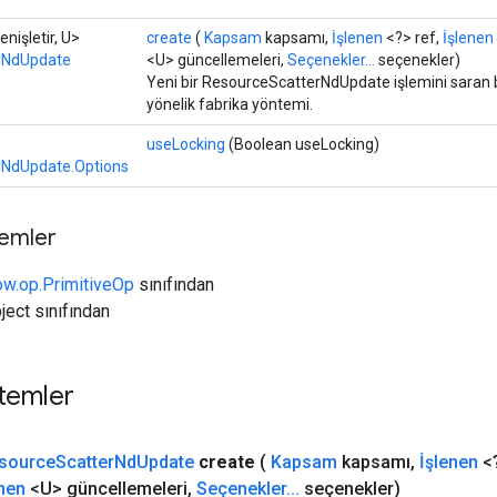
enişletir, U>
create
(
Kapsam
kapsamı,
İşlenen
<?> ref,
İşlenen
rNdUpdate
<U> güncellemeleri,
Seçenekler...
seçenekler)
Yeni bir ResourceScatterNdUpdate işlemini saran b
yönelik fabrika yöntemi.
useLocking
(Boolean useLocking)
rNdUpdate.Options
temler
ow.op.PrimitiveOp
sınıfından
ject sınıfından
temler
source
Scatter
Nd
Update
create
(
Kapsam
kapsamı
,
İşlenen
<?
enen
<U> güncellemeleri
,
Seçenekler
.
.
.
seçenekler)