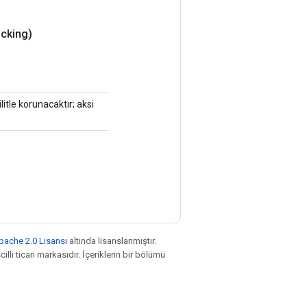
cking)
litle korunacaktır; aksi
pache 2.0 Lisansı
altında lisanslanmıştır.
illi ticari markasıdır. İçeriklerin bir bölümü