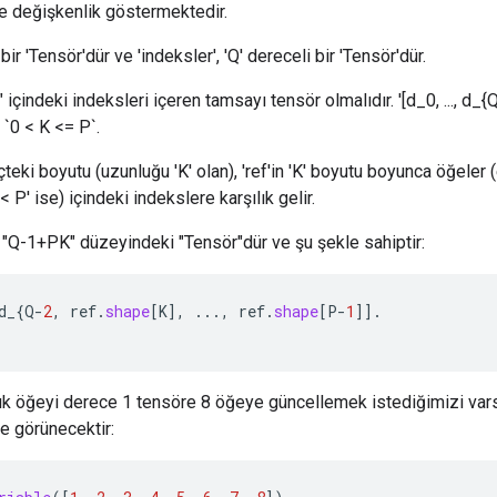
e değişkenlik göstermektedir.
i bir 'Tensör'dür ve 'indeksler', 'Q' dereceli bir 'Tensör'dür.
" içindeki indeksleri içeren tamsayı tensör olmalıdır. '[d_0, ..., d_{
 `0 < K <= P`.
içteki boyutu (uzunluğu 'K' olan), 'ref'in 'K' boyutu boyunca öğeler 
< P' ise) içindeki indekslere karşılık gelir.
 "Q-1+PK" düzeyindeki "Tensör"dür ve şu şekle sahiptir:
d_
{
Q
-
2
,
ref
.
shape
[
K
]
,
...,
ref
.
shape
[
P
-
1
]]
.
nık öğeyi derece 1 tensöre 8 öğeye güncellemek istediğimizi var
e görünecektir: