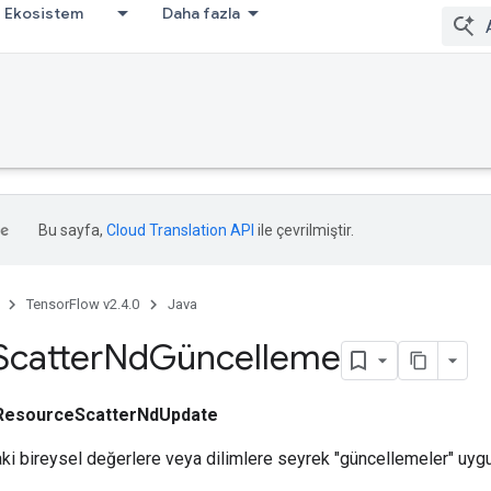
Ekosistem
Daha fazla
Bu sayfa,
Cloud Translation API
ile çevrilmiştir.
TensorFlow v2.4.0
Java
Scatter
Nd
Güncelleme
ResourceScatterNdUpdate
ktaki bireysel değerlere veya dilimlere seyrek "güncellemeler" uygu