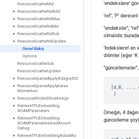
'endekslere' gör
Resource
Scatter
Mul
Resource
Scatter
Nd
Add
'ref', 'P' derecel
Resource
Scatter
Nd
Max
Resource
Scatter
Nd
Min
"endeksler", "ref
Resource
Scatter
Nd
Sub
olmalıdır; burada
Resource
Scatter
Nd
Update
'İndekslerin' en 
Genel Bakış
dilimler (eğer 'K 
Options
Resource
Scatter
Sub
"güncellemeler",
Resource
Scatter
Update
Resource
Sparse
Apply
Adagrad
V2
Resource
Sparse
Apply
Keras
[
d_0
,
...,
Momentum
}
Resource
Strided
Slice
Assign
Retrieve
TPUEmbedding
ADAMParameters
Örneğin, 4 dağı
Retrieve
TPUEmbedding
güncelleme şöyl
ADAMParameters
Grad
Accum
Debug
Retrieve
TPUEmbedding
Adadelta