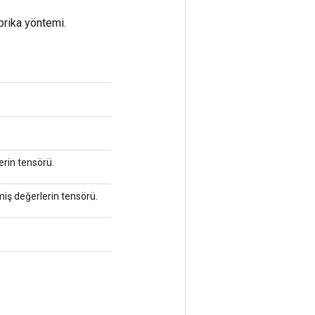
brika yöntemi.
lerin tensörü.
miş değerlerin tensörü.