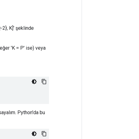
Q-2}, K]' şeklinde
(eğer 'K = P' ise) veya
sayalım. Python'da bu