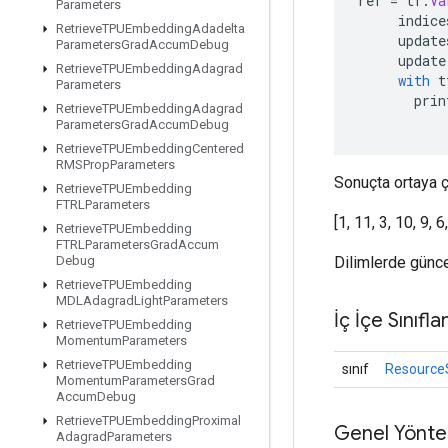
ref
=
tf
.
Va
Parameters
indice
Retrieve
TPUEmbedding
Adadelta
update
Parameters
Grad
Accum
Debug
update
Retrieve
TPUEmbedding
Adagrad
with
t
Parameters
prin
Retrieve
TPUEmbedding
Adagrad
Parameters
Grad
Accum
Debug
Retrieve
TPUEmbedding
Centered
RMSProp
Parameters
Sonuçta ortaya ç
Retrieve
TPUEmbedding
FTRLParameters
[1, 11, 3, 10, 9, 6
Retrieve
TPUEmbedding
FTRLParameters
Grad
Accum
Dilimlerde güncel
Debug
Retrieve
TPUEmbedding
MDLAdagrad
Light
Parameters
İç İçe Sınıfla
Retrieve
TPUEmbedding
Momentum
Parameters
Retrieve
TPUEmbedding
sınıf
Resource
Momentum
Parameters
Grad
Accum
Debug
Retrieve
TPUEmbedding
Proximal
Genel Yönte
Adagrad
Parameters