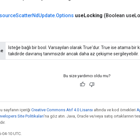
source
Scatter
Nd
Update
.
Options
use
Locking
(Boolean use
Lo
İsteğe bağlı bir bool. Varsayılan olarak True'dur. True ise atama bir ki
me
takdirde davranış tanımsızdır ancak daha az çekişme sergileyebilir.
Bu size yardımcı oldu mu?
bu sayfanın içeriği
Creative Commons Atıf 4.0 Lisansı
altında ve kod örnekleri
A
elopers Site Politikaları
'na göz atın. Java, Oracle ve/veya satış ortaklarının tesc
ır.
6-04-10 UTC.