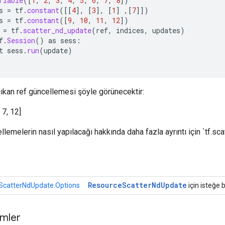
riable
(
[
1
,
2
,
3
,
4
,
5
,
6
,
7
,
8
]
)
s
=
tf
.
constant
(
[[
4
]
,
[
3
]
,
[
1
]
,
[
7
]]
)
s
=
tf
.
constant
(
[
9
,
10
,
11
,
12
]
)
=
tf
.
scatter_nd_update
(
ref
,
indices
,
updates
)
f
.
Session
()
as
sess
:
t
sess
.
run
(
update
)
ıkan ref güncellemesi şöyle görünecektir:
, 7, 12]
lemelerin nasıl yapılacağı hakkında daha fazla ayrıntı için `tf.sc
r
Resource
Scatter
Nd
Update
ScatterNdUpdate.Options
için isteğe b
mler