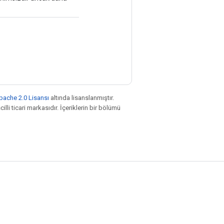
pache 2.0 Lisansı
altında lisanslanmıştır.
illi ticari markasıdır. İçeriklerin bir bölümü