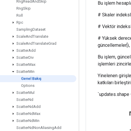
Rng
Read
And
Skip
Bu işlem hesapl
Rng
Skip
# Skaler indeksler
Roll
Rpc
# Vektör indeksleri
Sampling
Dataset
Scale
And
Translate
# Yüksek dereceli in
Scale
And
Translate
Grad
güncellemeler[i, ...,
Scatter
Add
Bu işlem, güncel
Scatter
Div
işlemleri zincirl
Scatter
Max
Scatter
Min
Yinelenen girişl
Genel Bakış
katkıları birleştiril
Options
Scatter
Mul
`updates.shape =
Scatter
Nd
Scatter
Nd
Add
Scatter
Nd
Max
Scatter
Nd
Min
Scatter
Nd
Non
Aliasing
Add