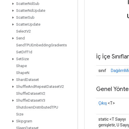
Scatter
Nd
Sub
Scatter
Nd
Update
Scatter
Sub
Scatter
Update
Select
V2
Send
Send
TPUEmbedding
Gradients
Set
Diff1d
İç İçe Sınıfla
Set
Size
Shape
sınıf
DağılımMi
Shape
N
Shard
Dataset
Shuffle
And
Repeat
Dataset
V2
Genel Yönte
Shuffle
Dataset
V2
Shuffle
Dataset
V3
Çıkış
<T>
Shutdown
Distributed
TPU
Size
static <T Sayıyı
Skipgram
genişletir, U Sayı
Sleep
Dataset