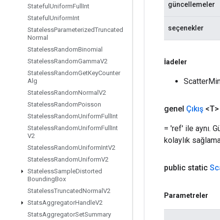
güncellemeler
Stateful
Uniform
Full
Int
Stateful
Uniform
Int
seçenekler
Stateless
Parameterized
Truncated
Normal
Stateless
Random
Binomial
Stateless
Random
Gamma
V2
İadeler
Stateless
Random
Get
Key
Counter
ScatterMin'
Alg
Stateless
Random
Normal
V2
Stateless
Random
Poisson
genel
Çıkış
<T>
Stateless
Random
Uniform
Full
Int
= 'ref' ile aynı
Stateless
Random
Uniform
Full
Int
V2
kolaylık sağlama
Stateless
Random
Uniform
Int
V2
Stateless
Random
Uniform
V2
public static
Sc
Stateless
Sample
Distorted
Bounding
Box
Stateless
Truncated
Normal
V2
Parametreler
Stats
Aggregator
Handle
V2
Stats
Aggregator
Set
Summary