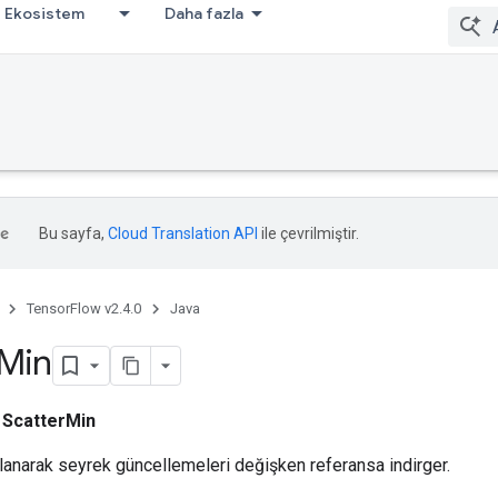
Ekosistem
Daha fazla
bug
Bu sayfa,
Cloud Translation API
ile çevrilmiştir.
TensorFlow v2.4.0
Java
Min
ı
ScatterMin
ullanarak seyrek güncellemeleri değişken referansa indirger.