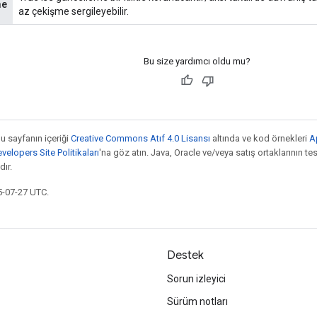
me
az çekişme sergileyebilir.
Bu size yardımcı oldu mu?
bu sayfanın içeriği
Creative Commons Atıf 4.0 Lisansı
altında ve kod örnekleri
A
elopers Site Politikaları
'na göz atın. Java, Oracle ve/veya satış ortaklarının tesc
ır.
5-07-27 UTC.
Destek
Sorun izleyici
Sürüm notları