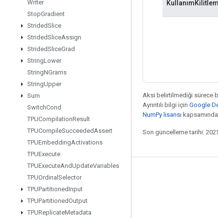
Writer
KullanımKilitle
Stop
Gradient
Strided
Slice
Strided
Slice
Assign
Strided
Slice
Grad
String
Lower
String
NGrams
String
Upper
Aksi belirtilmediği sürece 
Sum
Ayrıntılı bilgi için
Google Dev
Switch
Cond
NumPy lisansı
kapsamındad
TPUCompilation
Result
TPUCompile
Succeeded
Assert
Son güncelleme tarihi: 202
TPUEmbedding
Activations
TPUExecute
TPUExecute
And
Update
Variables
Bağlı kalma
TPUOrdinal
Selector
TPUPartitioned
Input
Blog
TPUPartitioned
Output
Forum
TPUReplicate
Metadata