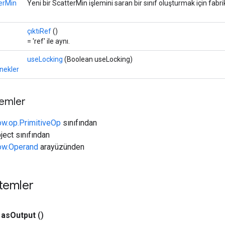
erMin
Yeni bir ScatterMin işlemini saran bir sınıf oluşturmak için fabr
çıktıRef
()
= 'ref' ile aynı.
useLocking
(Boolean useLocking)
nekler
temler
ow.op.PrimitiveOp
sınıfından
ject sınıfından
low.Operand
arayüzünden
temler
as
Output
()