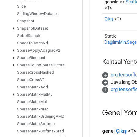
genişletir>
Scatt
Slice
<T>
Sliding
Window
Dataset
Çıkış
<T>
Snapshot
Snapshot
Dataset
Sobol
Sample
Statik
DağılımMin.Seçe
Space
To
Batch
Nd
Sparse
Apply
Adagrad
V2
Sparse
Bincount
Kalıtsal Yön
Sparse
Count
Sparse
Output
Sparse
Cross
Hashed
org.tensorfl
Sparse
Cross
V2
Java.lang.Ob
Sparse
Matrix
Add
org.tensorf
Sparse
Matrix
Mat
Mul
Sparse
Matrix
Mul
Sparse
Matrix
NNZ
Genel Yön
Sparse
Matrix
Ordering
AMD
Sparse
Matrix
Softmax
genel
Çıkış
<T>
Sparse
Matrix
Softmax
Grad