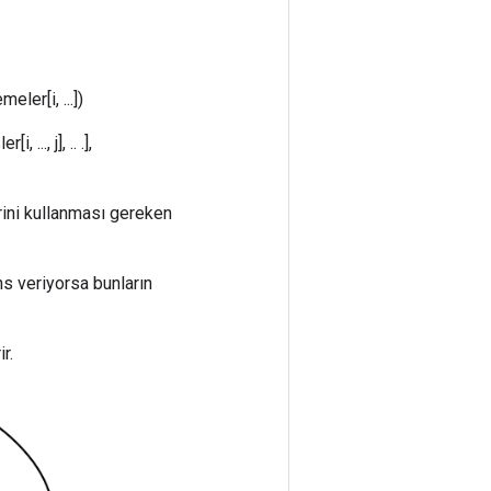
eler[i, ...])
 ..., j], .. .],
erini kullanması gereken
ns veriyorsa bunların
r.