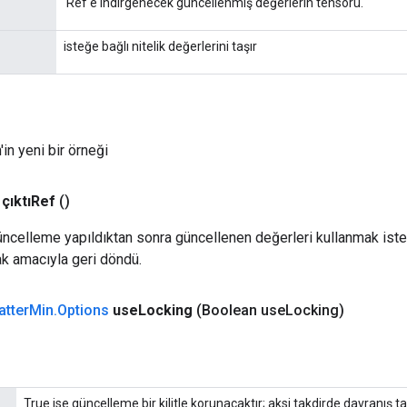
'Ref'e indirgenecek güncellenmiş değerlerin tensörü.
isteğe bağlı nitelik değerlerini taşır
in yeni bir örneği
çıktıRef
()
. Güncelleme yapıldıktan sonra güncellenen değerleri kullanmak iste
k amacıyla geri döndü.
atter
Min
.
Options
use
Locking
(Boolean use
Locking)
True ise güncelleme bir kilitle korunacaktır; aksi takdirde davranış 