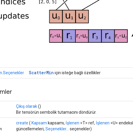
r
Scatter
Min
n.Seçenekler
için isteğe bağlı özellikler
mler
Çıkış olarak
()
Bir tensörün sembolik tutamacını döndürür.
create
(
Kapsam
kapsamı,
İşlenen
<T> ref,
İşlenen
<U> endeksl
yı
güncellemeleri,
Seçenekler...
seçenekler)