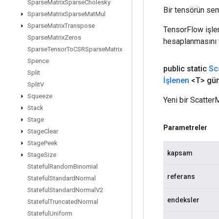
Sparse
Matrix
Sparse
Cholesky
Bir tensörün sem
Sparse
Matrix
Sparse
Mat
Mul
Sparse
Matrix
Transpose
TensorFlow işleml
Sparse
Matrix
Zeros
hesaplanmasını t
Sparse
Tensor
To
CSRSparse
Matrix
Spence
public static
Sc
Split
İşlenen
<T> gün
Split
V
Squeeze
Yeni bir ScatterM
Stack
Stage
Parametreler
Stage
Clear
Stage
Peek
kapsam
Stage
Size
Stateful
Random
Binomial
referans
Stateful
Standard
Normal
Stateful
Standard
Normal
V2
endeksler
Stateful
Truncated
Normal
Stateful
Uniform