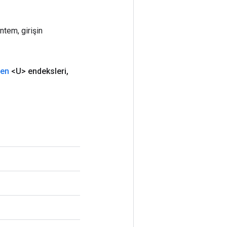
ntem, girişin
nen
<U> endeksleri
,