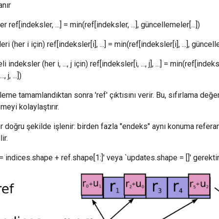
anır
 ref[indeksler, ...] = min(ref[indeksler, ...], güncellemeler[...])
 (her i için) ref[indeksler[i], ...] = min(ref[indeksler[i], ...], güncellem
deksler (her i, ..., j için) ref[indeksler[i, ..., j], ...] = min(ref[indeksler[i,
 j, ...])
leme tamamlandıktan sonra 'ref' çıktısını verir. Bu, sıfırlama değ
emeyi kolaylaştırır.
er doğru şekilde işlenir: birden fazla "endeks" aynı konuma refera
ir.
 indices.shape + ref.shape[1:]' veya `updates.shape = []' gerektiri