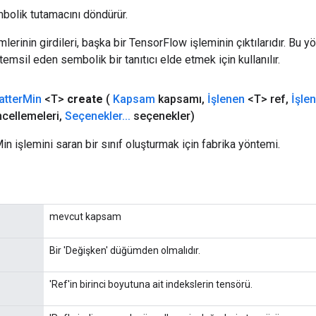
bolik tutamacını döndürür.
erinin girdileri, başka bir TensorFlow işleminin çıktılarıdır. Bu yö
emsil eden sembolik bir tanıtıcı elde etmek için kullanılır.
atter
Min
<T>
create
(
Kapsam
kapsamı
,
İşlenen
<T> ref
,
İşle
cellemeleri
,
Seçenekler
.
.
.
seçenekler)
in işlemini saran bir sınıf oluşturmak için fabrika yöntemi.
mevcut kapsam
Bir 'Değişken' düğümden olmalıdır.
'Ref'in birinci boyutuna ait indekslerin tensörü.