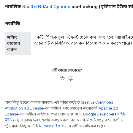
পাবলিক
Scatter
Nd
Add
.
Options
use
Locking
(বুলিয়ান ইউজ ল
পরামিতি
একটি ঐচ্ছিক বুল। ডিফল্ট থেকে সত্য। সত্য হলে, অ্যাসাইনমেন
লকিং
আচরণটি অনির্ধারিত, তবে কম বিরোধ প্রদর্শন করতে পারে।
ব্যবহার
করুন
এটি কাজে লেগেছে?
অন্য কিছু উল্লেখ না করা থাকলে, এই পৃষ্ঠার কন্টেন্ট
Creative Commons
Attribution 4.0 License
-এর অধীনে এবং কোডের নমুনাগুলি
Apache 2.0
License
-এর অধীনে লাইসেন্স প্রাপ্ত। আরও জানতে,
Google Developers সাইট
নীতি
দেখুন। Java হল Oracle এবং/অথবা তার অ্যাফিলিয়েট সংস্থার রেজিস্টার্ড
ট্রেডমার্ক। কিছু কন্টেন্ট
NumPy লাইসেন্স
-এর অধীনে লাইসেন্স প্রাপ্ত।