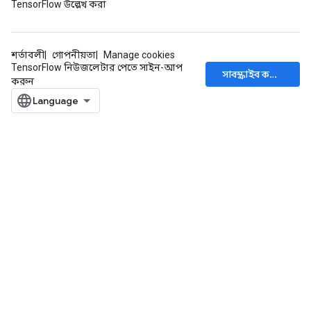
TensorFlow উল্লেখ করা
শর্তাবলী
গোপনীয়তা
Manage cookies
TensorFlow নিউজলেটার পেতে সাইন-আপ
সাবস্ক্রাইব করুন
করুন
x