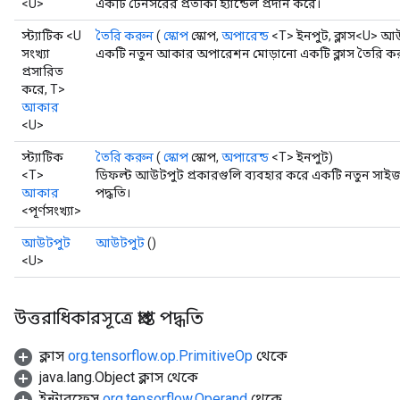
<U>
একটি টেনসরের প্রতীকী হ্যান্ডেল প্রদান করে।
স্ট্যাটিক <U
তৈরি করুন
(
স্কোপ
স্কোপ,
অপারেন্ড
<T> ইনপুট, ক্লাস<U> 
সংখ্যা
একটি নতুন আকার অপারেশন মোড়ানো একটি ক্লাস তৈরি করা
প্রসারিত
করে, T>
আকার
<U>
স্ট্যাটিক
তৈরি করুন
(
স্কোপ
স্কোপ,
অপারেন্ড
<T> ইনপুট)
<T>
ডিফল্ট আউটপুট প্রকারগুলি ব্যবহার করে একটি নতুন সাই
আকার
পদ্ধতি।
<পূর্ণসংখ্যা>
আউটপুট
আউটপুট
()
<U>
উত্তরাধিকারসূত্রে প্রাপ্ত পদ্ধতি
ক্লাস
org.tensorflow.op.PrimitiveOp
থেকে
java.lang.Object ক্লাস থেকে
ইন্টারফেস
org.tensorflow.Operand
থেকে