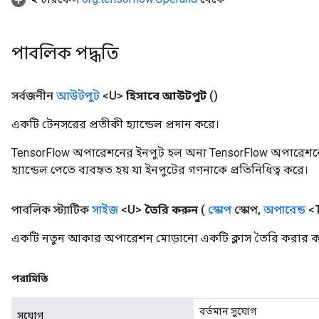
পাবলিক পদ্ধতি
সর্বজনীন
আউটপুট
<U>
হিসাবে আউটপুট
()
একটি টেনসরের প্রতীকী হ্যান্ডেল প্রদান করে।
TensorFlow অপারেশনের ইনপুট হল অন্য TensorFlow অপারেশনে
হ্যান্ডেল পেতে ব্যবহৃত হয় যা ইনপুটের গণনাকে প্রতিনিধিত্ব করে।
পাবলিক স্ট্যাটিক
সাইজ
<U>
তৈরি করুন
(
স্কোপ
স্কোপ
,
অপারেন্ড
<T
একটি নতুন আকার অপারেশন মোড়ানো একটি ক্লাস তৈরি করার কা
পরামিতি
x
বর্তমান সুযোগ
সুযোগ