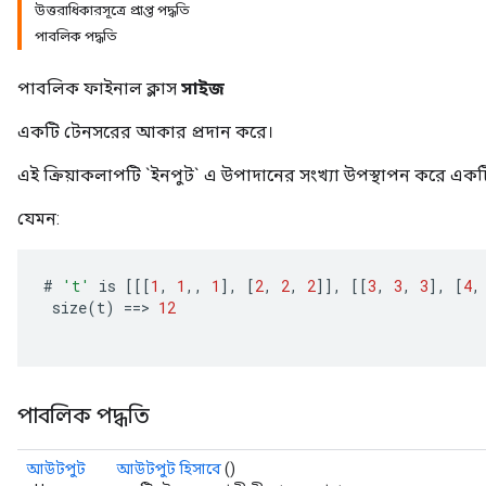
উত্তরাধিকারসূত্রে প্রাপ্ত পদ্ধতি
পাবলিক পদ্ধতি
পাবলিক ফাইনাল ক্লাস
সাইজ
একটি টেনসরের আকার প্রদান করে।
এই ক্রিয়াকলাপটি `ইনপুট` এ উপাদানের সংখ্যা উপস্থাপন করে একটি প
যেমন:
#
't'
is
[[[
1
,
1
,,
1
]
,
[
2
,
2
,
2
]]
,
[[
3
,
3
,
3
]
,
[
4
,
size
(
t
)
==
>
12
পাবলিক পদ্ধতি
আউটপুট
আউটপুট হিসাবে
()