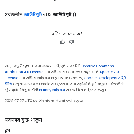
সর্বজনীন
আউটপুট
<U>
আউটপুট
()
এটি কাজে লেগেছে?
অন্য কিছু উল্লেখ না করা থাকলে, এই পৃষ্ঠার কন্টেন্ট
Creative Commons
Attribution 4.0 License
-এর অধীনে এবং কোডের নমুনাগুলি
Apache 2.0
License
-এর অধীনে লাইসেন্স প্রাপ্ত। আরও জানতে,
Google Developers সাইট
নীতি
দেখুন। Java হল Oracle এবং/অথবা তার অ্যাফিলিয়েট সংস্থার রেজিস্টার্ড
ট্রেডমার্ক। কিছু কন্টেন্ট
NumPy লাইসেন্স
-এর অধীনে লাইসেন্স প্রাপ্ত।
2025-07-27 UTC-তে শেষবার আপডেট করা হয়েছে।
সবসময় যুক্ত থাকুন
ব্লগ