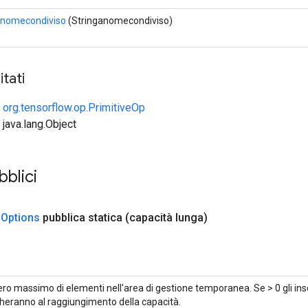
nomecondiviso
(Stringanomecondiviso)
tati
e
org.tensorflow.op.PrimitiveOp
 java.lang.Object
bblici
.
Options
pubblica statica
(capacità lunga)
o massimo di elementi nell'area di gestione temporanea. Se > 0 gli inser
heranno al raggiungimento della capacità.