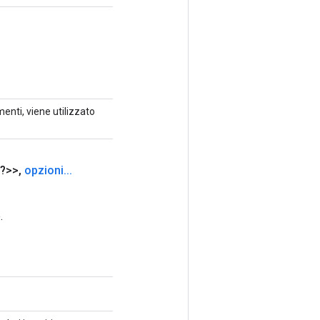
enti, viene utilizzato
?>>
,
opzioni
.
.
.
.