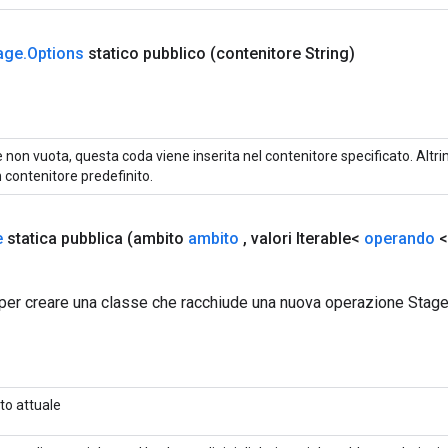
age
.
Options
statico pubblico
(contenitore String)
 non vuota, questa coda viene inserita nel contenitore specificato. Altrim
 contenitore predefinito.
e
statica pubblica
(ambito
ambito
,
valori Iterable<
operando
<
per creare una classe che racchiude una nuova operazione Stage
to attuale