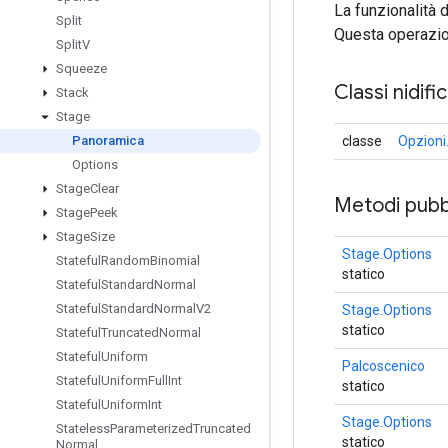
La funzionalità 
Split
Questa operazion
Split
V
Squeeze
Classi nidifi
Stack
Stage
classe
Opzioni
Panoramica
Options
Stage
Clear
Metodi pubbl
Stage
Peek
Stage
Size
Stage.Options
Stateful
Random
Binomial
statico
Stateful
Standard
Normal
Stateful
Standard
Normal
V2
Stage.Options
statico
Stateful
Truncated
Normal
Stateful
Uniform
Palcoscenico
Stateful
Uniform
Full
Int
statico
Stateful
Uniform
Int
Stage.Options
Stateless
Parameterized
Truncated
statico
Normal