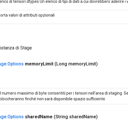
enco di tensori dtypes Un elenco di tipi di dati a cui dovrebbero aderire i va
orta valori di attributi opzionali
istanza di Stage
age
.
Options
memory
Limit
(Long memory
Limit)
Il numero massimo di byte consentiti per i tensori nell'area di staging. Se >
bloccheranno finché non sarà disponibile spazio sufficiente.
age
.
Options
shared
Name
(String shared
Name)