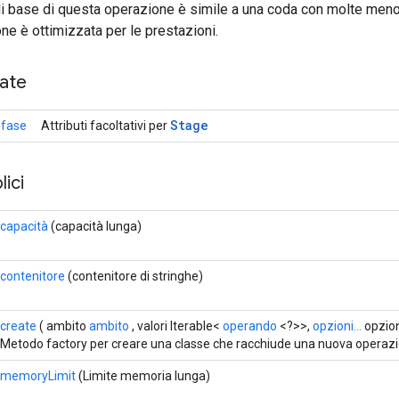
di base di questa operazione è simile a una coda con molte meno
e è ottimizzata per le prestazioni.
cate
Stage
.fase
Attributi facoltativi per
ici
capacità
(capacità lunga)
contenitore
(contenitore di stringhe)
create
( ambito
ambito
, valori Iterable<
operando
<?>>,
opzioni...
opzion
Metodo factory per creare una classe che racchiude una nuova operaz
memoryLimit
(Limite memoria lunga)