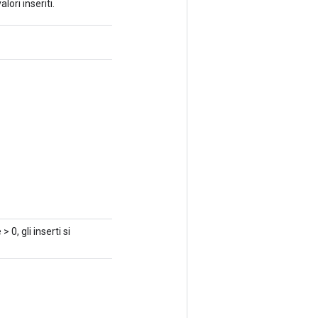
lori inseriti.
 0, gli inserti si