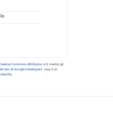
 Op.
Creative Commons Attribution 4.0
, mentre gli
el sito di Google Developers
. Java è un
za NumPy
.