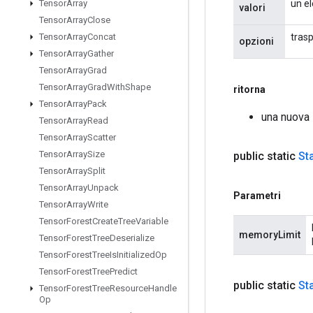
un el
Tensor
Array
valori
Tensor
Array
Close
trasp
Tensor
Array
Concat
opzioni
Tensor
Array
Gather
Tensor
Array
Grad
Tensor
Array
Grad
With
Shape
ritorna
Tensor
Array
Pack
una nuova 
Tensor
Array
Read
Tensor
Array
Scatter
Tensor
Array
Size
public static
St
Tensor
Array
Split
Tensor
Array
Unpack
Parametri
Tensor
Array
Write
Tensor
Forest
Create
Tree
Variable
memoryLimit
Tensor
Forest
Tree
Deserialize
Tensor
Forest
Tree
Is
Initialized
Op
Tensor
Forest
Tree
Predict
public static
St
Tensor
Forest
Tree
Resource
Handle
Op