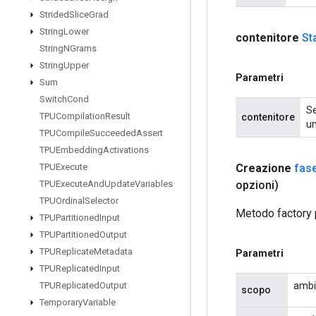
Strided
Slice
Grad
String
Lower
contenitore
St
String
NGrams
String
Upper
Parametri
Sum
Switch
Cond
Se
TPUCompilation
Result
contenitore
un
TPUCompile
Succeeded
Assert
TPUEmbedding
Activations
Creazione
fas
TPUExecute
opzioni)
TPUExecute
And
Update
Variables
TPUOrdinal
Selector
Metodo factory 
TPUPartitioned
Input
TPUPartitioned
Output
TPUReplicate
Metadata
Parametri
TPUReplicated
Input
ambi
TPUReplicated
Output
scopo
Temporary
Variable