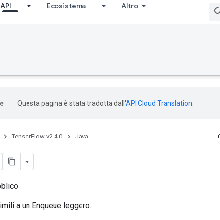
API
Ecosistema
Altro
Questa pagina è stata tradotta dall'
API Cloud Translation
.
TensorFlow v2.4.0
Java
bblico
simili a un Enqueue leggero.