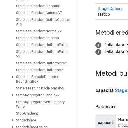
Stateless
Random
Binomial
Stage.Options
Stateless
Random
Gamma
V2
statico
Stateless
Random
Get
Key
Counter
Alg
Stateless
Random
Normal
V2
Metodi eredi
Stateless
Random
Poisson
Dalla class
Stateless
Random
Uniform
Full
Int
Dalla classe
Stateless
Random
Uniform
Full
Int
V2
Stateless
Random
Uniform
Int
V2
Stateless
Random
Uniform
V2
Metodi pu
Stateless
Sample
Distorted
Bounding
Box
Stateless
Truncated
Normal
V2
capacità
Stage
Stats
Aggregator
Handle
V2
Stats
Aggregator
Set
Summary
Parametri
Writer
Stop
Gradient
Numer
Strided
Slice
capacità
blocc
Strided
Slice
Assign