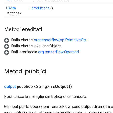
Uscita
produzione
()
<Stringa>
Metodi ereditati
Dalla classe
org.tensorflow.op.PrimitiveOp
Dalla classe java.lang.Object
Dall'interfaccia
org.tensorflow.Operand
Metodi pubblici
output
pubblico <String>
as
Output
()
Restituisce la maniglia simbolica di un tensore.
Gli input per le operazioni TensorFlow sono output di un'alt
viene utilizzato per ottenere un handle simbolico che rappresent