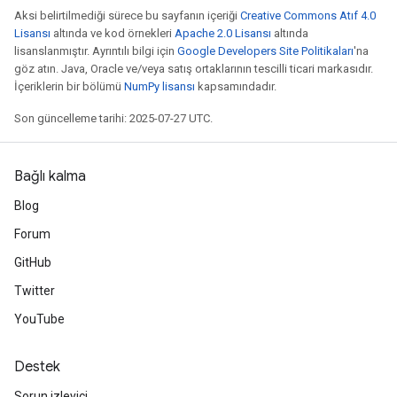
Aksi belirtilmediği sürece bu sayfanın içeriği
Creative Commons Atıf 4.0
Lisansı
altında ve kod örnekleri
Apache 2.0 Lisansı
altında
lisanslanmıştır. Ayrıntılı bilgi için
Google Developers Site Politikaları
'na
göz atın. Java, Oracle ve/veya satış ortaklarının tescilli ticari markasıdır.
İçeriklerin bir bölümü
NumPy lisansı
kapsamındadır.
Son güncelleme tarihi: 2025-07-27 UTC.
Bağlı kalma
Blog
Forum
GitHub
Twitter
YouTube
Destek
Sorun izleyici