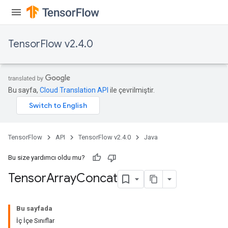
TensorFlow v2.4.0
Bu sayfa,
Cloud Translation API
ile çevrilmiştir.
TensorFlow
API
TensorFlow v2.4.0
Java
Bu size yardımcı oldu mu?
Tensor
Array
Concat
Bu sayfada
İç İçe Sınıflar