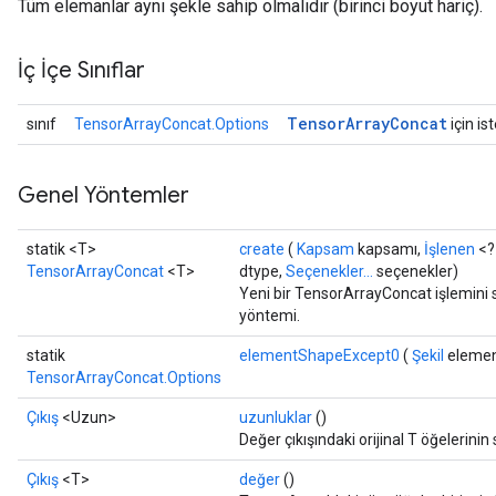
Tüm elemanlar aynı şekle sahip olmalıdır (birinci boyut hariç).
İç İçe Sınıflar
Tensor
Array
Concat
sınıf
TensorArrayConcat.Options
için is
Genel Yöntemler
statik <T>
create
(
Kapsam
kapsamı,
İşlenen
<?>
TensorArrayConcat
<T>
dtype,
Seçenekler...
seçenekler)
Yeni bir TensorArrayConcat işlemini s
yöntemi.
statik
elementShapeExcept0
(
Şekil
elemen
TensorArrayConcat.Options
Çıkış
<Uzun>
uzunluklar
()
Değer çıkışındaki orijinal T öğelerinin 
Çıkış
<T>
değer
()