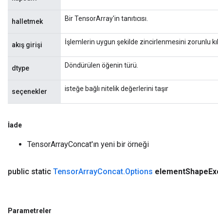
Bir TensorArray'in tanıtıcısı.
halletmek
İşlemlerin uygun şekilde zincirlenmesini zorunlu kıl
akış girişi
Döndürülen öğenin türü.
dtype
isteğe bağlı nitelik değerlerini taşır
seçenekler
İade
TensorArrayConcat'ın yeni bir örneği
public static
Tensor
Array
Concat
.
Options
element
Shape
Ex
Parametreler