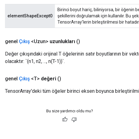
Birinci boyut hariç, biliniyorsa, bir öğenin
elementShapeExcept0
şekillerini doğrulamak için kullanılır. Bu şe
TensorArray'lerin birleştirilmesi bir hatadır
genel
Çıkış
<Uzun>
uzunlukları
()
Değer çıkışındaki orijinal T öğelerinin satır boyutlarının bir ve
olacaktır: `(n1, n2, ..., n(T-1))`.
genel
Çıkış
<T>
değeri
()
TensorArray'deki tüm öğeler birinci eksen boyunca birleştirilmiş
Bu size yardımcı oldu mu?