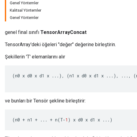
Genel Yöntemler
Kalıtsal Yöntemler
Genel Yöntemler
x
genel final sınıfı
TensorArrayConcat
TensorArray'deki öğeleri "değer" değerine birleştirin.
Şekillerin 'T' elemanlarını alır
(
n0
x
d0
x
d1
x
...),
(
n1
x
d0
x
d1
x
...),
...,
(
ve bunları bir Tensör şekline birleştirir:
(
n0
+
n1
+
...
+
n
(
T
-
1
)
x
d0
x
d1
x
...)