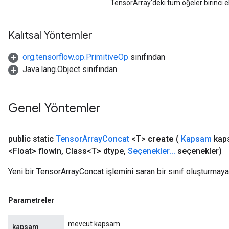
TensorArray'deki tüm öğeler birinci ek
Kalıtsal Yöntemler
org.tensorflow.op.PrimitiveOp
sınıfından
Java.lang.Object sınıfından
Genel Yöntemler
public static
Tensor
Array
Concat
<T>
create
(
Kapsam
kap
<Float> flow
In
,
Class<T> dtype
,
Seçenekler
.
.
.
seçenekler)
Yeni bir TensorArrayConcat işlemini saran bir sınıf oluşturmaya
Parametreler
mevcut kapsam
kapsam