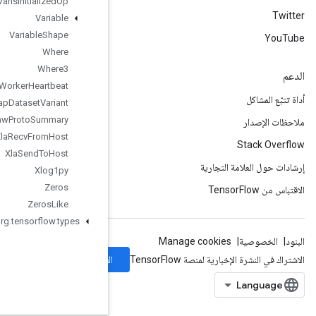
Var
Is
Initialized
Op
Variable
Variable
Shape
Where
Where3
Worker
Heartbeat
Wrap
Dataset
Variant
Write
Raw
Proto
Summary
Xla
Recv
From
Host
Xla
Send
To
Host
Xlog1py
Zeros
Zeros
Like
org
.
tensorflow
.
types
الاشتراك