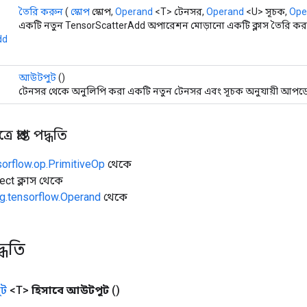
তৈরি করুন
(
স্কোপ
স্কোপ,
Operand
<T> টেনসর,
Operand
<U> সূচক,
Ope
একটি নতুন TensorScatterAdd অপারেশন মোড়ানো একটি ক্লাস তৈরি করা
dd
আউটপুট
()
টেনসর থেকে অনুলিপি করা একটি নতুন টেনসর এবং সূচক অনুযায়ী আপডে
 প্রাপ্ত পদ্ধতি
sorflow.op.PrimitiveOp
থেকে
ect ক্লাস থেকে
g.tensorflow.Operand
থেকে
্ধতি
ট
<T>
হিসাবে আউটপুট
()