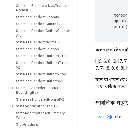
Stateless
Parameterized
Truncated
Normal
tensor
Stateless
Random
Binomial
update
Stateless
Random
Gamma
V2
print
(
Stateless
Random
Get
Key
Counter
Alg
Stateless
Random
Normal
V2
Stateless
Random
Poisson
ফলস্বরূপ টেনসর
Stateless
Random
Uniform
Full
Int
[[[6, 6, 6, 6], [7, 7,
Stateless
Random
Uniform
Full
Int
V2
7, 7], [8, 8, 8, 8], [
Stateless
Random
Uniform
Int
V2
মনে রাখবেন যে C
Stateless
Random
Uniform
V2
অফ বাউন্ড সূচক প
Stateless
Sample
Distorted
Bounding
Box
Stateless
Truncated
Normal
V2
পাবলিক পদ্ধত
Stats
Aggregator
Handle
V2
Stats
Aggregator
Set
Summary
আউটপুট
<T>
Writer
Stop
Gradient