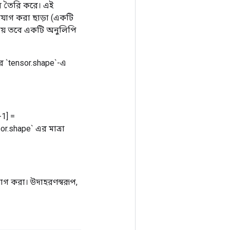
র তৈরি করে। এই
যোগ করা ছাড়া (একটি
যায় তবে একটি অনুলিপি
র `tensor.shape`-এ
-1] =
sor.shape` এর মাত্রা
গ করা। উদাহরণস্বরূপ,