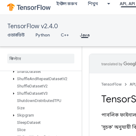
ইনস্টল করুন
শিখুন
API, API
ScatterSub
ScatterUpdate
SelectV2
TensorFlow v2.4.0
Send
ওভারভিউ
Python
C++
Java
SendTPUEmbeddingGradients
SetDiff1d
Set
Size
Shape
Shape
N
Shard
Dataset
Shuffle
And
Repeat
Dataset
V2
TensorFlow
API
Shuffle
Dataset
V2
Shuffle
Dataset
V3
Tensor
S
Shutdown
Distributed
TPU
Size
পাবলিক ফাইনাল 
Skipgram
Sleep
Dataset
'সূচক' অনুযায়ী 
Slice