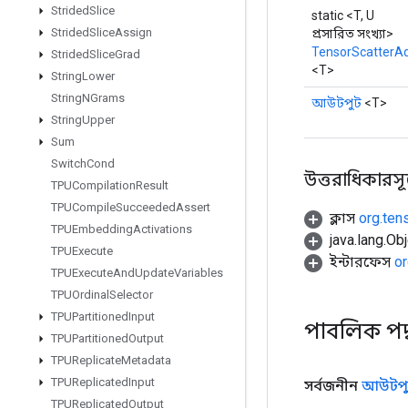
Strided
Slice
static <T, U
Strided
Slice
Assign
প্রসারিত সংখ্যা>
TensorScatterA
Strided
Slice
Grad
<T>
String
Lower
String
NGrams
আউটপুট
<T>
String
Upper
Sum
Switch
Cond
উত্তরাধিকারসূত্রে
TPUCompilation
Result
TPUCompile
Succeeded
Assert
ক্লাস
org.ten
TPUEmbedding
Activations
java.lang.Obj
TPUExecute
ইন্টারফেস
or
TPUExecute
And
Update
Variables
TPUOrdinal
Selector
TPUPartitioned
Input
পাবলিক পদ
TPUPartitioned
Output
TPUReplicate
Metadata
TPUReplicated
Input
সর্বজনীন
আউটপু
TPUReplicated
Output