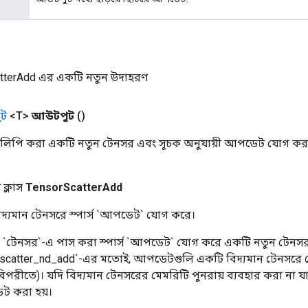
tterAdd এর একটি নতুন উদাহরণ
ট
<T>
আউটপুট
()
লিপি করা একটি নতুন টেনসর এবং সূচক অনুযায়ী আপডেট যোগ করা
ক্লাস
TensorScatterAdd
বিদ্যমান টেনসরে স্পার্স `আপডেট` যোগ করে।
টি `টেনসর`-এ পাস করা স্পার্স `আপডেট` যোগ করে একটি নতুন টেনস
tf.scatter_nd_add`-এর মতোই, আপডেটগুলি একটি বিদ্যমান টেনসরে 
িপরীতে)। যদি বিদ্যমান টেনসরের মেমরিটি পুনরায় ব্যবহার করা না 
ট করা হয়।