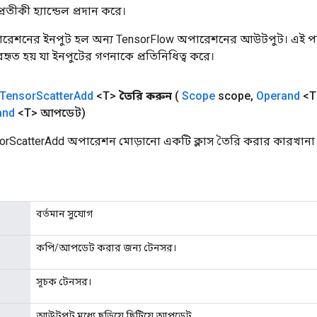
তীকী হ্যান্ডেল প্রদান করে।
রেশনের ইনপুট হল অন্য TensorFlow অপারেশনের আউটপুট। এই পদ্
্যবহৃত হয় যা ইনপুটের গণনাকে প্রতিনিধিত্ব করে।
Tensor
Scatter
Add
<T>
তৈরি করুন
(
Scope
scope
,
Operand
<T
and
<T> আপডেট)
orScatterAdd অপারেশন মোড়ানো একটি ক্লাস তৈরি করার কারখানা 
বর্তমান সুযোগ
কপি/আপডেট করার জন্য টেনসর।
সূচক টেনসর।
আউটপুট মধ্যে ছড়িয়ে ছিটিয়ে আপডেট.