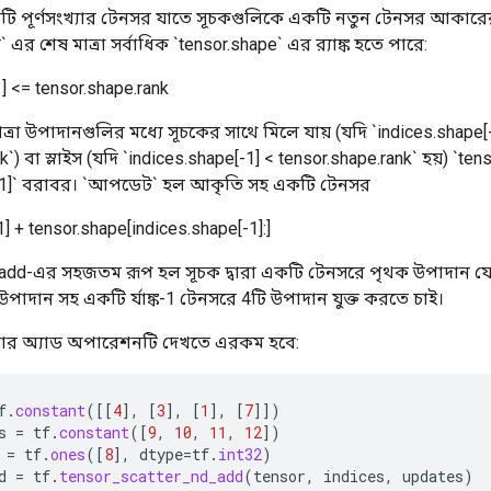
টি পূর্ণসংখ্যার টেনসর যাতে সূচকগুলিকে একটি নতুন টেনসর আকারে
এর শেষ মাত্রা সর্বাধিক `tensor.shape` এর র‍্যাঙ্ক হতে পারে:
] <= tensor.shape.rank
ত্রা উপাদানগুলির মধ্যে সূচকের সাথে মিলে যায় (যদি `indices.shape[
`) বা স্লাইস (যদি `indices.shape[-1] < tensor.shape.rank` হয়) `ten
[-1]` বরাবর। `আপডেট` হল আকৃতি সহ একটি টেনসর
1] + tensor.shape[indices.shape[-1]:]
_add-এর সহজতম রূপ হল সূচক দ্বারা একটি টেনসরে পৃথক উপাদান যো
পাদান সহ একটি র্যাঙ্ক-1 টেনসরে 4টি উপাদান যুক্ত করতে চাই।
যাটার অ্যাড অপারেশনটি দেখতে এরকম হবে:
f
.
constant
(
[[
4
]
,
[
3
]
,
[
1
]
,
[
7
]]
)
s
=
tf
.
constant
(
[
9
,
10
,
11
,
12
]
)
=
tf
.
ones
(
[
8
]
,
dtype
=
tf
.
int32
)
d
=
tf
.
tensor_scatter_nd_add
(
tensor
,
indices
,
updates
)