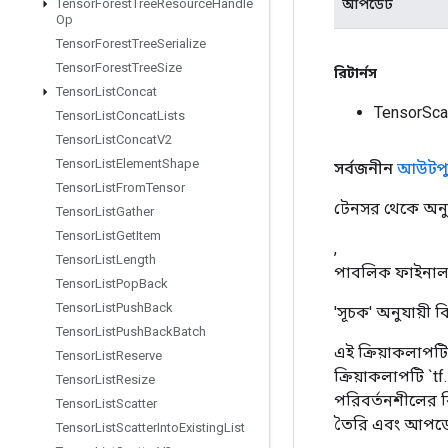
আপডেট
Tensor
Forest
Tree
Resource
Handle
Op
Tensor
Forest
Tree
Serialize
Tensor
Forest
Tree
Size
রিটার্নস
Tensor
List
Concat
TensorSca
Tensor
List
Concat
Lists
Tensor
List
Concat
V2
Tensor
List
Element
Shape
সর্বজনীন
আউটপু
Tensor
List
From
Tensor
টেনসর থেকে অনু
Tensor
List
Gather
Tensor
List
Get
Item
,
Tensor
List
Length
পাবলিক ফাইনাল 
Tensor
List
Pop
Back
Tensor
List
Push
Back
'সূচক' অনুযায়ী 
Tensor
List
Push
Back
Batch
এই ক্রিয়াকলাপ
Tensor
List
Reserve
ক্রিয়াকলাপটি `
Tensor
List
Resize
পরিবর্তনশীলের ব
Tensor
List
Scatter
তৈরি এবং আপডে
Tensor
List
Scatter
Into
Existing
List