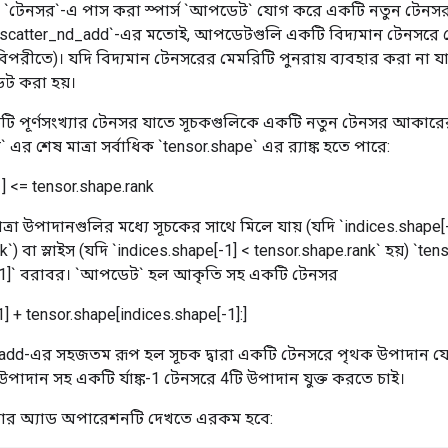
টি `টেনসর`-এ পাস করা স্পার্স `আপডেট` যোগ করে একটি নতুন টেনস
tf.scatter_nd_add`-এর মতোই, আপডেটগুলি একটি বিদ্যমান টেনসরে 
িপরীতে)। যদি বিদ্যমান টেনসরের মেমরিটি পুনরায় ব্যবহার করা না 
ট করা হয়।
টি পূর্ণসংখ্যার টেনসর যাতে সূচকগুলিকে একটি নতুন টেনসর আকারে
এর শেষ মাত্রা সর্বাধিক `tensor.shape` এর র‍্যাঙ্ক হতে পারে:
] <= tensor.shape.rank
ত্রা উপাদানগুলির মধ্যে সূচকের সাথে মিলে যায় (যদি `indices.shape[
`) বা স্লাইস (যদি `indices.shape[-1] < tensor.shape.rank` হয়) `ten
[-1]` বরাবর। `আপডেট` হল আকৃতি সহ একটি টেনসর
1] + tensor.shape[indices.shape[-1]:]
_add-এর সহজতম রূপ হল সূচক দ্বারা একটি টেনসরে পৃথক উপাদান যো
পাদান সহ একটি র্যাঙ্ক-1 টেনসরে 4টি উপাদান যুক্ত করতে চাই।
যাটার অ্যাড অপারেশনটি দেখতে এরকম হবে: