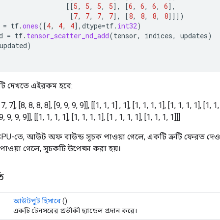
[[
5
,
5
,
5
,
5
]
,
[
6
,
6
,
6
,
6
]
,
[
7
,
7
,
7
,
7
]
,
[
8
,
8
,
8
,
8
]]]
)
=
tf
.
ones
(
[
4
,
4
,
4
]
,
dtype
=
tf
.
int32
)
d
=
tf
.
tensor_scatter_nd_add
(
tensor
,
indices
,
updates
)
updated
)
টি দেখতে এইরকম হবে:
 7, 7], [8, 8, 8, 8], [9, 9, 9, 9]], [[1, 1, 1] , 1], [1, 1, 1, 1], [1, 1, 1, 1], [1, 1,
9, 9, 9, 9]], [[1, 1, 1, 1], [1, 1, 1, 1], [1 , 1, 1, 1], [1, 1, 1, 1]]]
PU-তে, আউট অফ বাউন্ড সূচক পাওয়া গেলে, একটি ত্রুটি ফেরত দেও
াওয়া গেলে, সূচকটি উপেক্ষা করা হয়।
ি
আউটপুট হিসাবে
()
একটি টেনসরের প্রতীকী হ্যান্ডেল প্রদান করে।