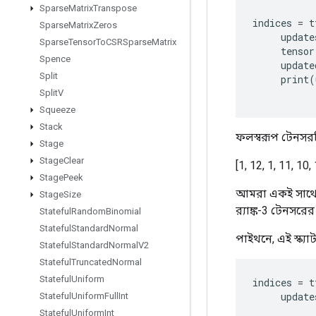
Sparse
Matrix
Transpose
indices
=
t
Sparse
Matrix
Zeros
update
Sparse
Tensor
To
CSRSparse
Matrix
tensor
Spence
update
Split
print
(
Split
V
Squeeze
Stack
ফলস্বরূপ টেনসর
Stage
Stage
Clear
[1, 12, 1, 11, 10, 
Stage
Peek
আমরা একই সাথে উচ
Stage
Size
র‍্যাঙ্ক-3 টেনসরে
Stateful
Random
Binomial
Stateful
Standard
Normal
পাইথনে, এই স্ক্
Stateful
Standard
Normal
V2
Stateful
Truncated
Normal
Stateful
Uniform
indices
=
t
update
Stateful
Uniform
Full
Int
Stateful
Uniform
Int