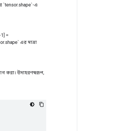
র `tensor.shape`-এ
-1] =
sor.shape` এর মাত্রা
গ করা। উদাহরণস্বরূপ,