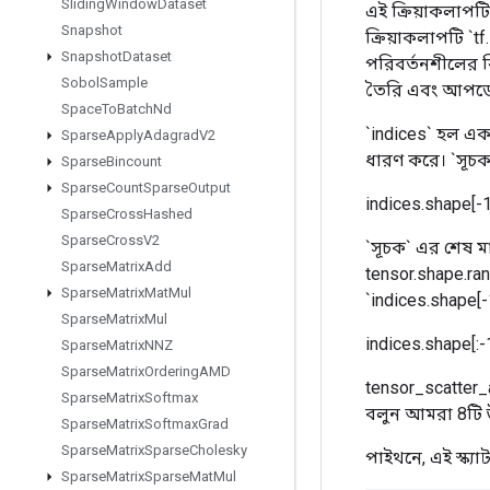
Sliding
Window
Dataset
এই ক্রিয়াকলাপ
Snapshot
ক্রিয়াকলাপটি `
Snapshot
Dataset
পরিবর্তনশীলের ব
Sobol
Sample
তৈরি এবং আপডে
Space
To
Batch
Nd
`indices` হল এক
Sparse
Apply
Adagrad
V2
ধারণ করে। `সূচক` 
Sparse
Bincount
Sparse
Count
Sparse
Output
indices.shape[-1
Sparse
Cross
Hashed
Sparse
Cross
V2
`সূচক` এর শেষ মা
Sparse
Matrix
Add
tensor.shape.rank
Sparse
Matrix
Mat
Mul
`indices.shape
Sparse
Matrix
Mul
indices.shape[:-
Sparse
Matrix
NNZ
Sparse
Matrix
Ordering
AMD
tensor_scatter
Sparse
Matrix
Softmax
বলুন আমরা 8টি উ
Sparse
Matrix
Softmax
Grad
Sparse
Matrix
Sparse
Cholesky
পাইথনে, এই স্ক্
Sparse
Matrix
Sparse
Mat
Mul