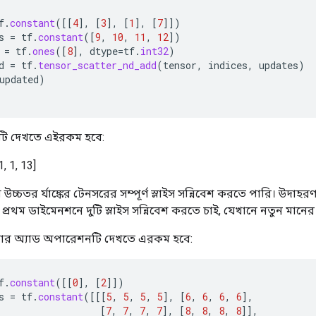
f
.
constant
(
[[
4
]
,
[
3
]
,
[
1
]
,
[
7
]]
)
s
=
tf
.
constant
(
[
9
,
10
,
11
,
12
]
)
=
tf
.
ones
(
[
8
]
,
dtype
=
tf
.
int32
)
d
=
tf
.
tensor_scatter_nd_add
(
tensor
,
indices
,
updates
)
updated
)
টি দেখতে এইরকম হবে:
1, 1, 13]
্চতর র্যাঙ্কের টেনসরের সম্পূর্ণ স্লাইস সন্নিবেশ করতে পারি। উদাহ
র প্রথম ডাইমেনশনে দুটি স্লাইস সন্নিবেশ করতে চাই, যেখানে নতুন মানের দু
যাটার অ্যাড অপারেশনটি দেখতে এরকম হবে:
f
.
constant
(
[[
0
]
,
[
2
]]
)
s
=
tf
.
constant
(
[[[
5
,
5
,
5
,
5
]
,
[
6
,
6
,
6
,
6
]
,
[
7
,
7
,
7
,
7
]
,
[
8
,
8
,
8
,
8
]]
,