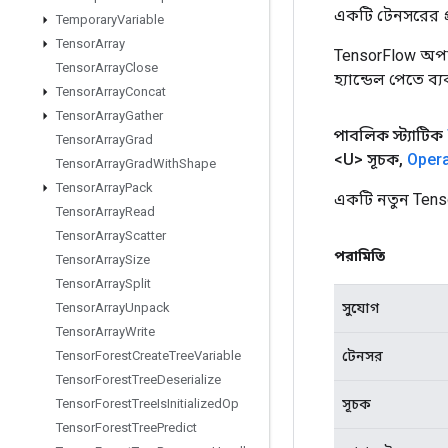
একটি টেনসরের প্র
Temporary
Variable
Tensor
Array
TensorFlow অপা
Tensor
Array
Close
হ্যান্ডেল পেতে ব
Tensor
Array
Concat
Tensor
Array
Gather
পাবলিক স্ট্যাটিক
Tensor
Array
Grad
<U> সূচক
,
Oper
Tensor
Array
Grad
With
Shape
Tensor
Array
Pack
একটি নতুন Tens
Tensor
Array
Read
Tensor
Array
Scatter
পরামিতি
Tensor
Array
Size
Tensor
Array
Split
সুযোগ
Tensor
Array
Unpack
Tensor
Array
Write
টেনসর
Tensor
Forest
Create
Tree
Variable
Tensor
Forest
Tree
Deserialize
সূচক
Tensor
Forest
Tree
Is
Initialized
Op
Tensor
Forest
Tree
Predict