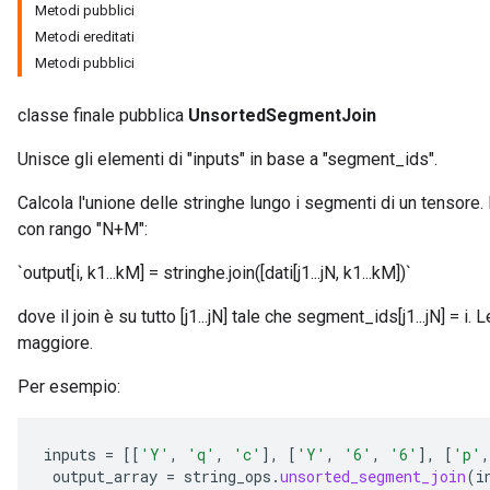
Metodi pubblici
Metodi ereditati
Metodi pubblici
classe finale pubblica
UnsortedSegmentJoin
Unisce gli elementi di "inputs" in base a "segment_ids".
Calcola l'unione delle stringhe lungo i segmenti di un tensore.
con rango "N+M":
`output[i, k1...kM] = stringhe.join([dati[j1...jN, k1...kM])`
dove il join è su tutto [j1...jN] tale che segment_ids[j1...jN] = i.
x
maggiore.
Per esempio:
inputs
=
[[
'Y'
,
'q'
,
'c'
]
,
[
'Y'
,
'6'
,
'6'
]
,
[
'p'
,
output_array
=
string_ops
.
unsorted_segment_join
(
i