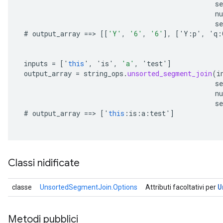
s
n
se
#
output_array
==
>
[[
'Y'
,
'6'
,
'6'
]
,
[
'
Y
:
p
'
,
'
q
:
inputs
=
[
'
this
'
,
'
is
'
,
'a'
,
'
test
'
]
output_array
=
string_ops
.
unsorted_segment_join
(
i
s
n
se
#
output_array
==
>
[
'
this
:
is
:
a
:
test
'
]
Classi nidificate
U
classe
UnsortedSegmentJoin.Options
Attributi facoltativi per
Metodi pubblici