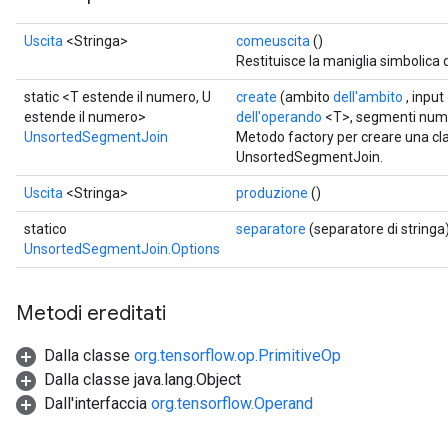
Uscita
<Stringa>
comeuscita
()
Restituisce la maniglia simbolica 
static <T estende il numero, U
create
(ambito
dell'ambito
, input
estende il numero>
dell'operando
<T>, segmenti nu
UnsortedSegmentJoin
Metodo factory per creare una c
UnsortedSegmentJoin.
Uscita
<Stringa>
produzione
()
statico
separatore
(separatore di stringa
UnsortedSegmentJoin.Options
Metodi ereditati
Dalla classe
org.tensorflow.op.PrimitiveOp
Dalla classe java.lang.Object
Dall'interfaccia
org.tensorflow.Operand