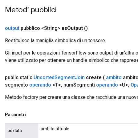
Metodi pubblici
output
pubblico <String>
as
Output
()
Restituisce la maniglia simbolica di un tensore.
Gli input per le operazioni TensorFlow sono output di un'alt
viene utilizzato per ottenere un handle simbolico che rappresent
public static
Unsorted
Segment
Join
create
(
ambito
ambit
segmento
operando
<T>
,
num
Segmenti
operando
<U>
,
Opz
Metodo factory per creare una classe che racchiude una nuo
Parametri
ambito attuale
portata