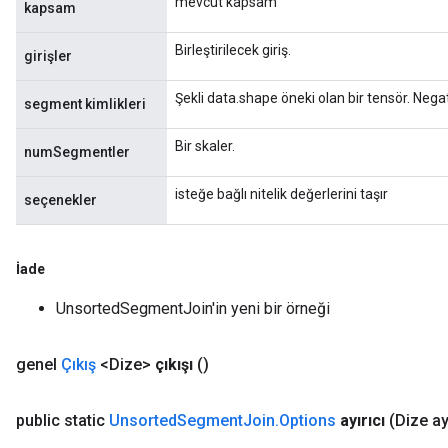
mevcut kapsam
kapsam
Birleştirilecek giriş.
girişler
Şekli data.shape öneki olan bir tensör. Neg
segment kimlikleri
Bir skaler.
numSegmentler
isteğe bağlı nitelik değerlerini taşır
seçenekler
İade
UnsortedSegmentJoin'in yeni bir örneği
genel
Çıkış
<Dize>
çıkışı
()
public static
Unsorted
Segment
Join
.
Options
ayırıcı
(Dize ay