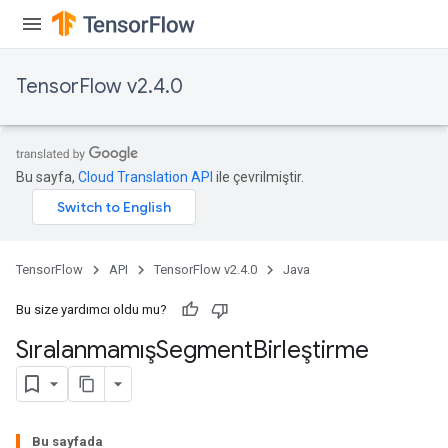
TensorFlow v2.4.0
Bu sayfa,
Cloud Translation API
ile çevrilmiştir.
TensorFlow
API
TensorFlow v2.4.0
Java
Bu size yardımcı oldu mu?
SıralanmamışSegment
Birleştirme
Bu sayfada