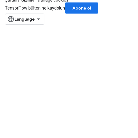
Şartlar
Gizlilik
Manage cookies
Abone ol
TensorFlow bültenine kaydolun