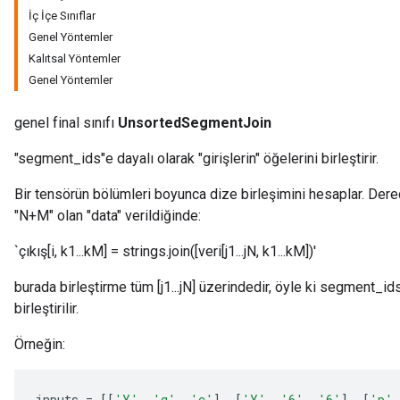
İç İçe Sınıflar
Genel Yöntemler
Kalıtsal Yöntemler
Genel Yöntemler
genel final sınıfı
UnsortedSegmentJoin
"segment_ids"e dayalı olarak "girişlerin" öğelerini birleştirir.
Bir tensörün bölümleri boyunca dize birleşimini hesaplar. Der
"N+M" olan "data" verildiğinde:
`çıkış[i, k1...kM] = strings.join([veri[j1...jN, k1...kM])'
x
burada birleştirme tüm [j1...jN] üzerindedir, öyle ki segment_ids[j
birleştirilir.
Örneğin:
inputs
=
[[
'Y'
,
'q'
,
'c'
]
,
[
'Y'
,
'6'
,
'6'
]
,
[
'p'
,