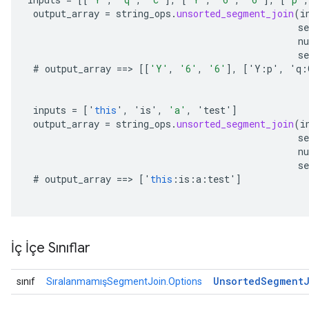
output_array
=
string_ops
.
unsorted_segment_join
(
i
s
n
se
#
output_array
==
>
[[
'Y'
,
'6'
,
'6'
]
,
[
'
Y
:
p
'
,
'
q
:
inputs
=
[
'
this
'
,
'
is
'
,
'a'
,
'
test
'
]
output_array
=
string_ops
.
unsorted_segment_join
(
i
s
n
se
#
output_array
==
>
[
'
this
:
is
:
a
:
test
'
]
İç İçe Sınıflar
Unsorted
Segment
sınıf
SıralanmamışSegmentJoin.Options