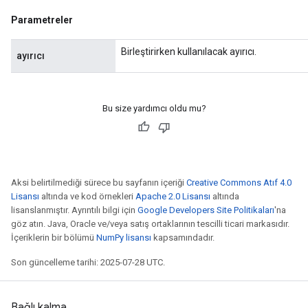
Parametreler
Birleştirirken kullanılacak ayırıcı.
ayırıcı
Bu size yardımcı oldu mu?
Aksi belirtilmediği sürece bu sayfanın içeriği
Creative Commons Atıf 4.0
Lisansı
altında ve kod örnekleri
Apache 2.0 Lisansı
altında
lisanslanmıştır. Ayrıntılı bilgi için
Google Developers Site Politikaları
'na
göz atın. Java, Oracle ve/veya satış ortaklarının tescilli ticari markasıdır.
İçeriklerin bir bölümü
NumPy lisansı
kapsamındadır.
Son güncelleme tarihi: 2025-07-28 UTC.
Bağlı kalma