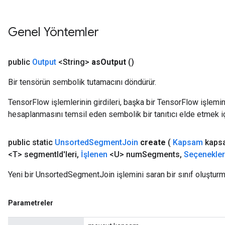
Genel Yöntemler
public
Output
<String>
as
Output
()
Bir tensörün sembolik tutamacını döndürür.
TensorFlow işlemlerinin girdileri, başka bir TensorFlow işleminin
hesaplanmasını temsil eden sembolik bir tanıtıcı elde etmek için
public static
Unsorted
Segment
Join
create
(
Kapsam
kaps
<T> segment
Id'leri
,
İşlenen
<U> num
Segments
,
Seçenekler
Yeni bir UnsortedSegmentJoin işlemini saran bir sınıf oluşturm
Parametreler