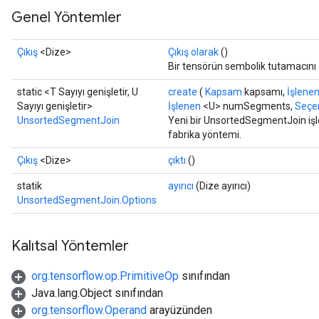
Genel Yöntemler
Çıkış
<Dize>
Çıkış olarak
()
Bir tensörün sembolik tutamacını
static <T Sayıyı genişletir, U
create
(
Kapsam
kapsamı,
İşlene
Sayıyı genişletir>
İşlenen
<U> numSegments,
Seçen
UnsortedSegmentJoin
Yeni bir UnsortedSegmentJoin işle
fabrika yöntemi.
Çıkış
<Dize>
çıktı
()
statik
ayırıcı
(Dize ayırıcı)
UnsortedSegmentJoin.Options
Kalıtsal Yöntemler
org.tensorflow.op.PrimitiveOp
sınıfından
Java.lang.Object sınıfından
org.tensorflow.Operand
arayüzünden