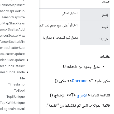
Tensor
Map
Insert
Tensor
Map
Lookup
Tensor
Map
Size
Tensor
Map
Stack
Keys
Tensor
Scatter
Add
Tensor
Scatter
Max
Tensor
Scatter
Min
Tensor
Scatter
Sub
Tensor
Scatter
Update
Tensor
Strided
Slice
Update
Thread
Pool
Dataset
Thread
Pool
Handle
Tile
Timestamp
To
Bool
Top
KUnique
Top
KWith
Unique
Tridiagonal
Mat
Mul