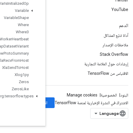
Var
Is
Initialized
Op
Variable
Variable
Shape
Where
Where3
Worker
Heartbeat
Wrap
Dataset
Variant
Write
Raw
Proto
Summary
Xla
Recv
From
Host
Xla
Send
To
Host
Xlog1py
Zeros
Zeros
Like
org
.
tensorflow
.
types
الاشتراك