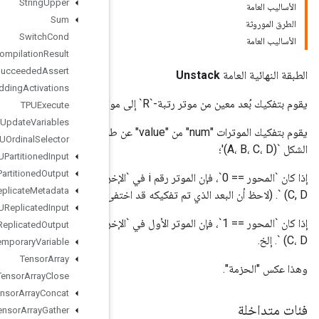
String
Upper
Sum
Switch
Cond
TPUCompilation
Result
TPUCompile
Succeeded
Assert
TPUEmbedding
Activations
TPUExecute
TPUExecute
And
Update
Variables
يك الموترات "num" من "value" عن طريق تقطيعها على طول بُعد "المحور". على سبيل المثال، بالنظر إلى موتر
TPUOrdinal
Selector
TPUPartitioned
Input
TPUPartitioned
Output
إذا كان `المحور == 0`، فإن الموتر رقم i في `الإخراج` هو قيمة الشريحة[i, :, :, :]` وكل موتر في `الإخراج` سيكون له شكل `(B,
TPUReplicate
Metadata
TPUReplicated
Input
إذا كان `المحور == 1`، فإن الموتر الأول في `الإخراج` هو قيمة الشريحة [:، i، :، :]` وسيكون لكل موتر في `الإخراج` شكل `(A،
TPUReplicated
Output
Temporary
Variable
Tensor
Array
Tensor
Array
Close
Tensor
Array
Concat
Tensor
Array
Gather