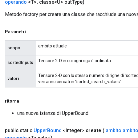
operando
<T>
,
classe<U> out
Type)
Metodo factory per creare una classe che racchiude una nuo
Parametri
ambito attuale
scopo
Tensore 2-D in cui ogni riga è ordinata.
sortedInputs
Tensore 2-D con lo stesso numero di righe di "sorte
valori
verranno cercati in "sorted_search_values".
ritorna
una nuova istanza di UpperBound
public static
Upper
Bound
<Integer>
create
(
ambito ambit
operando
<T> valori)