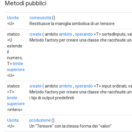
Metodi pubblici
Uscita
comeuscita
()
<U>
Restituisce la maniglia simbolica di un tensore.
statico
create
( ambito
ambito
,
operando
<T> sortedInputs, va
<U
Metodo factory per creare una classe che racchiude 
estende
il
numero,
T>
limite
superiore
<U>
statico
create
( ambito
ambito
,
operando
<T> input ordinati, va
<T>
Metodo factory per creare una classe che racchiude u
limite
i tipi di output predefiniti.
superiore
<intero>
Uscita
produzione
()
<U>
Un "Tensore" con la stessa forma dei "valori".