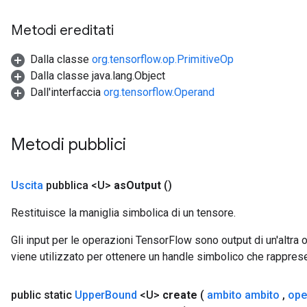
Metodi ereditati
Dalla classe
org.tensorflow.op.PrimitiveOp
Dalla classe java.lang.Object
Dall'interfaccia
org.tensorflow.Operand
Metodi pubblici
Uscita
pubblica <U>
as
Output
()
Restituisce la maniglia simbolica di un tensore.
Gli input per le operazioni TensorFlow sono output di un'alt
viene utilizzato per ottenere un handle simbolico che rappresent
public static
Upper
Bound
<U>
create
(
ambito ambito
,
ope