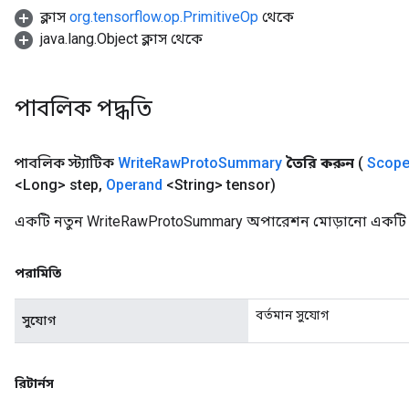
ক্লাস
org.tensorflow.op.PrimitiveOp
থেকে
java.lang.Object ক্লাস থেকে
পাবলিক পদ্ধতি
পাবলিক স্ট্যাটিক
Write
Raw
Proto
Summary
তৈরি করুন
(
Scop
<Long> step
,
Operand
<String> tensor)
একটি নতুন WriteRawProtoSummary অপারেশন মোড়ানো একটি ক্
পরামিতি
বর্তমান সুযোগ
সুযোগ
রিটার্নস