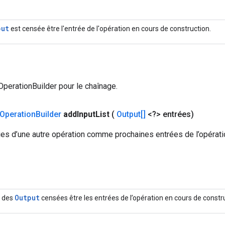
put
est censée être l'entrée de l'opération en cours de construction.
 OperationBuilder pour le chaînage.
Operation
Builder
add
Input
List
(
Output[]
<?> entrées)
ies d’une autre opération comme prochaines entrées de l’opérat
Output
e des
censées être les entrées de l’opération en cours de constr