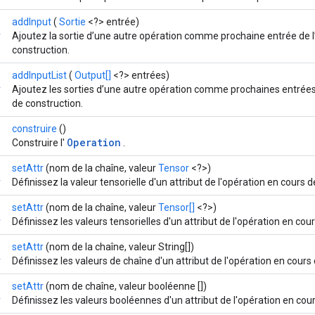
addInput
(
Sortie
<?> entrée)
r
Ajoutez la sortie d’une autre opération comme prochaine entrée de l
construction.
addInputList
(
Output[]
<?> entrées)
r
Ajoutez les sorties d’une autre opération comme prochaines entrées 
de construction.
construire
()
Operation
Construire l'
.
setAttr
(nom de la chaîne, valeur
Tensor
<?>)
r
Définissez la valeur tensorielle d'un attribut de l'opération en cours 
setAttr
(nom de la chaîne, valeur
Tensor[]
<?>)
r
Définissez les valeurs tensorielles d'un attribut de l'opération en cou
setAttr
(nom de la chaîne, valeur String[])
r
Définissez les valeurs de chaîne d'un attribut de l'opération en cours
setAttr
(nom de chaîne, valeur booléenne [])
r
Définissez les valeurs booléennes d'un attribut de l'opération en cou