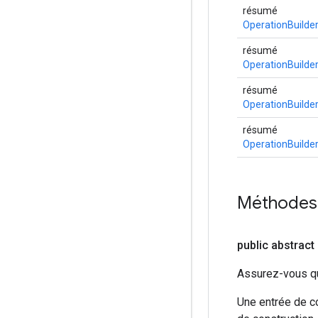
résumé
OperationBuilde
résumé
OperationBuilde
résumé
OperationBuilde
résumé
OperationBuilde
Méthodes 
public abstract
Assurez-vous que
Une entrée de co