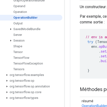
Graph
Operation
Builder
Operand
Un constructeur
Operation
Par exemple, ce 
Operation
Builder
comme sortie :
Output
Saved
Model
Bundle
Server
// env is a
Session
try
(
Tenso
env
.
opBu
Shape
.
set
Tensor
.
set
Tensor
Flow
.
bui
Tensor
Flow
Exception
Tensors
}
org
.
tensorflow
.
examples
org
.
tensorflow
.
op
org
.
tensorflow
.
op
.
annotation
Méthodes p
org
.
tensorflow
.
op
.
core
org
.
tensorflow
.
types
résumé
OperationBuilde