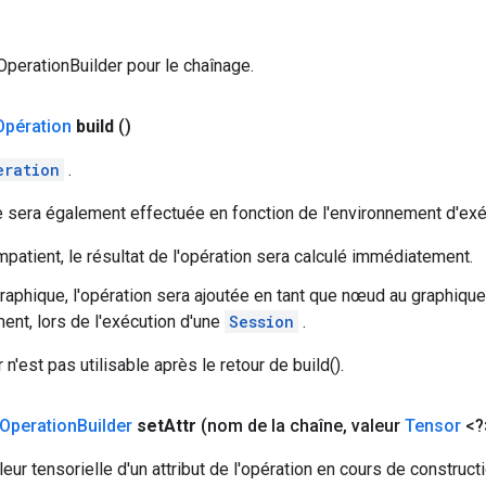
 OperationBuilder pour le chaînage.
Opération
build
()
eration
.
e sera également effectuée en fonction de l'environnement d'exé
patient, le résultat de l'opération sera calculé immédiatement.
aphique, l'opération sera ajoutée en tant que nœud au graphiqu
ment, lors de l'exécution d'une
Session
.
n'est pas utilisable après le retour de build().
Operation
Builder
set
Attr
(nom de la chaîne
,
valeur
Tensor
<?
eur tensorielle d'un attribut de l'opération en cours de constructi