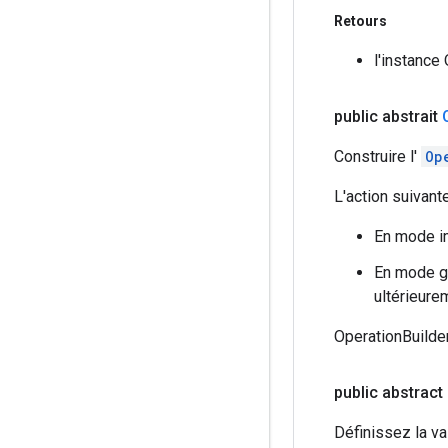
Retours
l'instance
public abstrait
Construire l'
Op
L'action suivant
En mode im
En mode gr
ultérieure
OperationBuilder 
public abstract
Définissez la val