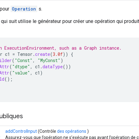
 pour
Operation
s.
qui suit utilise le générateur pour créer une opération qui produit
n ExecutionEnvironment, such as a Graph instance.
r
c1
=
Tensor
.
create
(
3.0f
))
{
ilder
(
"Const"
,
"MyConst"
)
Attr
(
"dtype"
,
c1
.
dataType
())
Attr
(
"value"
,
c1
)
ld
();
ubliques
addControlInput
(Contrôle
des opérations
)
r
Assurez-vous que l’opération ne s’exécute pas avant l’opération de c