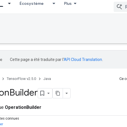
Écosystème
Plus
Cette page a été traduite par l'
API Cloud Translation
.
TensorFlow v2.5.0
Java
Ce co
ion
Builder
que
OperationBuilder
ctes connues
er