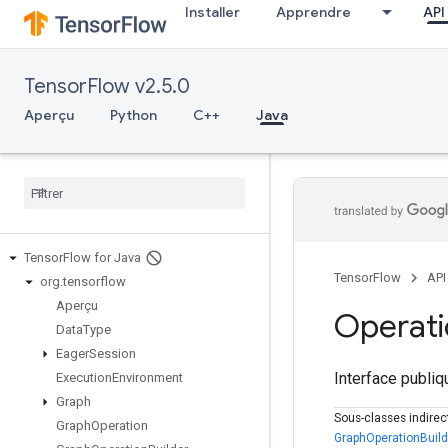
Installer
Apprendre
API
TensorFlow v2.5.0
Aperçu
Python
C++
Java
Tensor
Flow for Java
TensorFlow
API
org
.
tensorflow
Aperçu
Operat
Data
Type
Eager
Session
Interface publi
Execution
Environment
Graph
Sous-classes indire
Graph
Operation
GraphOperationBuild