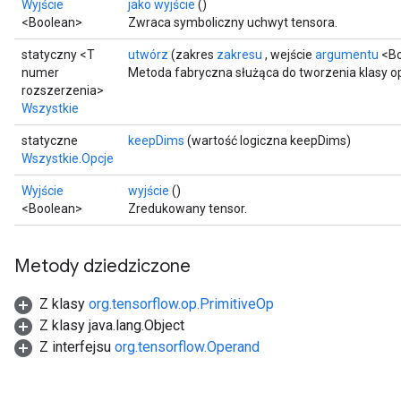
Wyjście
jako wyjście
()
<Boolean>
Zwraca symboliczny uchwyt tensora.
statyczny <T
utwórz
(zakres
zakresu
, wejście
argumentu
<Bo
numer
Metoda fabryczna służąca do tworzenia klasy op
rozszerzenia>
Wszystkie
statyczne
keepDims
(wartość logiczna keepDims)
Wszystkie.Opcje
Wyjście
wyjście
()
<Boolean>
Zredukowany tensor.
Metody dziedziczone
Z klasy
org.tensorflow.op.PrimitiveOp
Z klasy java.lang.Object
Z interfejsu
org.tensorflow.Operand