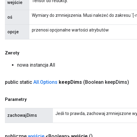
Tensor do redukcji.
wejście
Wymiary do zmniejszenia. Musi należeć do zakresu `[-ra
oś
przenosi opcjonalne wartości atrybutów
opcje
Zwroty
Flush
nowa instancja All
eHandleOp
public static
All
.
Options
keep
Dims
(Boolean keep
Dims)
Parametry
ureSplit
Jeśli to prawda, zachowaj zmniejszone wy
zachowajDims
publiczne
wyjście
<Boolean>
wyjście
()