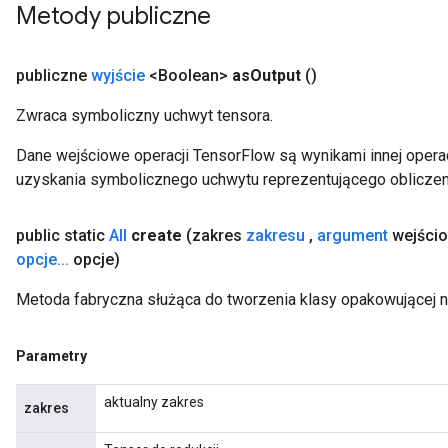
Metody publiczne
publiczne
wyjście
<Boolean>
as
Output
()
t
Zwraca symboliczny uchwyt tensora.
Dane wejściowe operacji TensorFlow są wynikami innej operac
uzyskania symbolicznego uchwytu reprezentującego obliczen
public static
All
create
(zakres
zakresu
,
argument
wejści
source
opcje
.
.
.
opcje)
Metoda fabryczna służąca do tworzenia klasy opakowującej n
leOp
Parametry
aktualny zakres
zakres