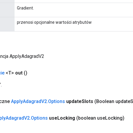
Gradient.
przenosi opcjonalne wartości atrybutów
ancja ApplyAdagradV2
ie
<T>
out
()
.
yczne
Apply
Adagrad
V2
.
Options
update
Slots
(Boolean update
S
ply
Adagrad
V2
.
Options
use
Locking
(boolean use
Locking)