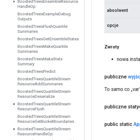
Boosted
Trees
Ensemble
Resource
Handle
Op
absolwent
Boosted
Trees
Example
Debug
Outputs
opcje
Boosted
Trees
Flush
Quantile
Summaries
Boosted
Trees
Get
Ensemble
States
Boosted
Trees
Make
Quantile
Zwroty
Summaries
nowa inst
Boosted
Trees
Make
Stats
Summary
Boosted
Trees
Predict
publiczne
wyjśc
Boosted
Trees
Quantile
Stream
Resource
Add
Summaries
To samo co „var”
Boosted
Trees
Quantile
Stream
Resource
Deserialize
Boosted
Trees
Quantile
Stream
publiczne stat
Resource
Flush
Boosted
Trees
Quantile
Stream
Resource
Get
Bucket
Boundaries
public static
Ap
Boosted
Trees
Quantile
Stream
Resource
Handle
Op