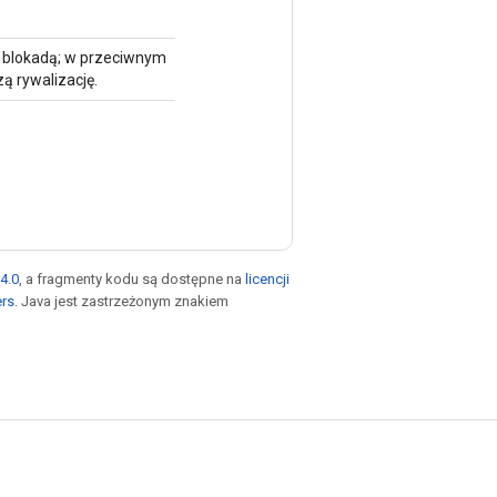
na blokadą; w przeciwnym
ą rywalizację.
4.0
, a fragmenty kodu są dostępne na
licencji
ers
. Java jest zastrzeżonym znakiem