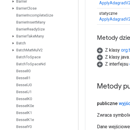
Barrier
ApplyAdagradV2
Barrier
Close
statyczne
Barrier
Incomplete
Size
ApplyAdagradV2
Barrier
Insert
Many
Barrier
Ready
Size
Barrier
Take
Many
Metody dzi
Batch
Z klasy
org.
Batch
Mat
Mul
V2
Z klasy java
Batch
To
Space
Z interfejsu
Batch
To
Space
Nd
Bessel
I0
Bessel
I1
Metody pu
Bessel
J0
Bessel
J1
Bessel
K0
publiczne
wyjśc
Bessel
K0e
Bessel
K1
Zwraca symbolic
Bessel
K1e
Dane wejściowe 
Bessel
Y0