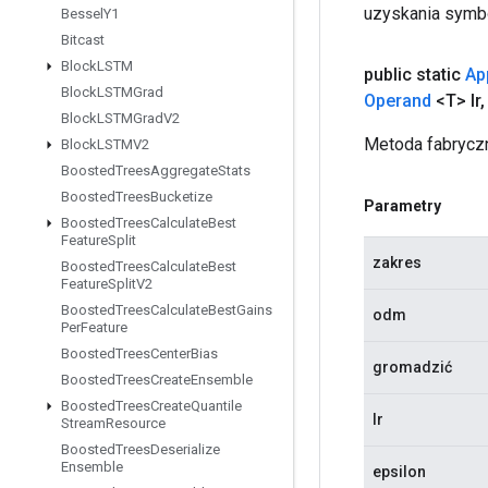
uzyskania symbo
Bessel
Y1
Bitcast
Block
LSTM
public static
Ap
Block
LSTMGrad
Operand
<T> lr
,
Block
LSTMGrad
V2
Metoda fabryczn
Block
LSTMV2
Boosted
Trees
Aggregate
Stats
Boosted
Trees
Bucketize
Parametry
Boosted
Trees
Calculate
Best
Feature
Split
zakres
Boosted
Trees
Calculate
Best
Feature
Split
V2
Boosted
Trees
Calculate
Best
Gains
odm
Per
Feature
Boosted
Trees
Center
Bias
gromadzić
Boosted
Trees
Create
Ensemble
Boosted
Trees
Create
Quantile
lr
Stream
Resource
Boosted
Trees
Deserialize
Ensemble
epsilon