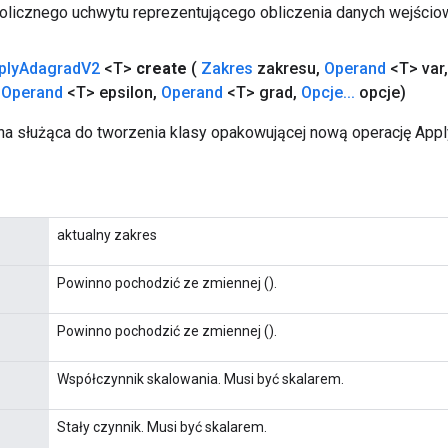
licznego uchwytu reprezentującego obliczenia danych wejścio
ply
Adagrad
V2
<T>
create
(
Zakres
zakresu
,
Operand
<T> var
,
Operand
<T> epsilon
,
Operand
<T> grad
,
Opcje
.
.
.
opcje)
a służąca do tworzenia klasy opakowującej nową operację App
aktualny zakres
Powinno pochodzić ze zmiennej ().
Powinno pochodzić ze zmiennej ().
Współczynnik skalowania. Musi być skalarem.
Stały czynnik. Musi być skalarem.