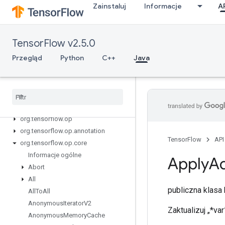
Zainstaluj
Informacje
A
TensorFlow v2.5.0
Przegląd
Python
C++
Java
Tensor
Flow for Java
org
.
tensorflow
org
.
tensorflow
.
examples
org
.
tensorflow
.
op
org
.
tensorflow
.
op
.
annotation
TensorFlow
API
org
.
tensorflow
.
op
.
core
Informacje ogólne
Apply
A
Abort
All
publiczna klas
All
To
All
Anonymous
Iterator
V2
Zaktualizuj „*v
Anonymous
Memory
Cache