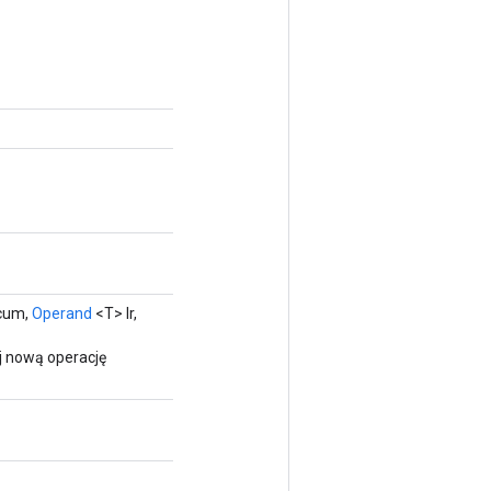
cum,
Operand
<T> lr,
j nową operację