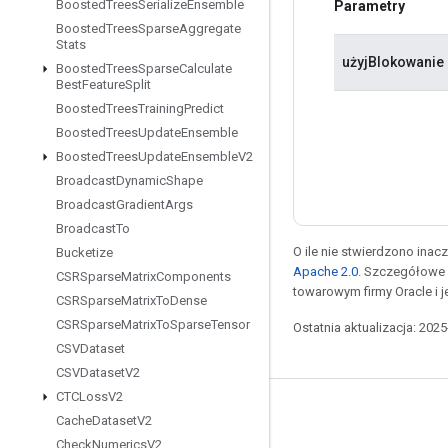
Boosted
Trees
Serialize
Ensemble
Parametry
Boosted
Trees
Sparse
Aggregate
Stats
użyjBlokowanie
Boosted
Trees
Sparse
Calculate
Best
Feature
Split
Boosted
Trees
Training
Predict
Boosted
Trees
Update
Ensemble
Boosted
Trees
Update
Ensemble
V2
Broadcast
Dynamic
Shape
Broadcast
Gradient
Args
Broadcast
To
O ile nie stwierdzono inacze
Bucketize
Apache 2.0
. Szczegółowe 
CSRSparse
Matrix
Components
towarowym firmy Oracle i 
CSRSparse
Matrix
To
Dense
CSRSparse
Matrix
To
Sparse
Tensor
Ostatnia aktualizacja: 202
CSVDataset
CSVDataset
V2
CTCLoss
V2
Pozostawaj w kontakcie
Cache
Dataset
V2
Check
Numerics
V2