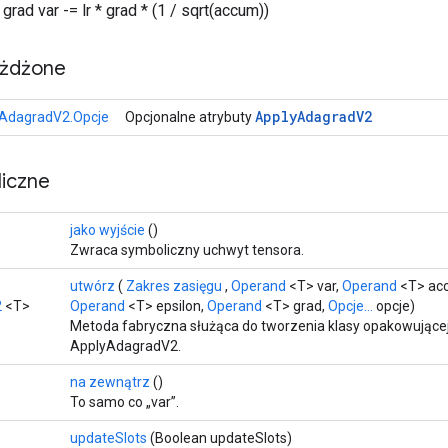
grad var -= lr * grad * (1 / sqrt(accum))
eżdżone
Apply
Adagrad
V2
jAdagradV2.Opcje
Opcjonalne atrybuty
iczne
jako wyjście
()
Zwraca symboliczny uchwyt tensora.
utwórz
(
Zakres zasięgu
,
Operand
<T> var,
Operand
<T> ac
2
<T>
Operand
<T> epsilon,
Operand
<T> grad,
Opcje...
opcje)
Metoda fabryczna służąca do tworzenia klasy opakowujące
ApplyAdagradV2.
na zewnątrz
()
To samo co „var”.
updateSlots
(Boolean updateSlots)