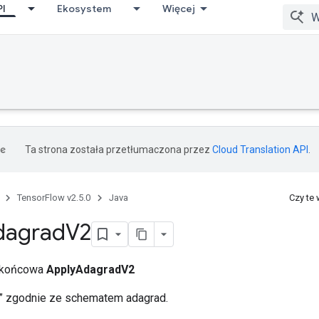
PI
Ekosystem
Więcej
Ta strona została przetłumaczona przez
Cloud Translation API
.
TensorFlow v2.5.0
Java
Czy te
dagrad
V2
a końcowa
ApplyAdagradV2
ar” zgodnie ze schematem adagrad.