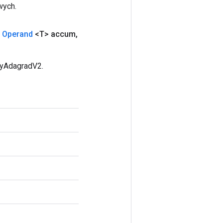
wych.
Operand
<T> accum
,
lyAdagradV2.