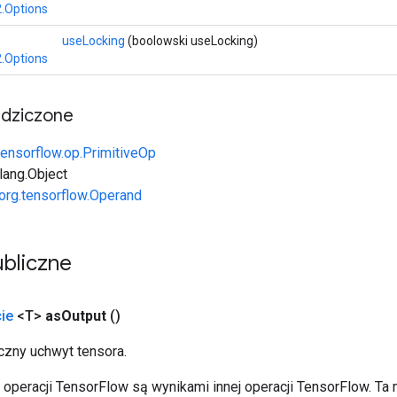
.Options
useLocking
(boolowski useLocking)
.Options
edziczone
tensorflow.op.PrimitiveOp
.lang.Object
org.tensorflow.Operand
bliczne
ie
<T>
as
Output
()
zny uchwyt tensora.
operacji TensorFlow są wynikami innej operacji TensorFlow. Ta