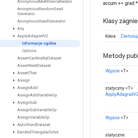
Anonymous
Multi
Device
Iterator
accum += grad * 
Anonymous
Random
Seed
Generator
Klasy zagni
Anonymous
Seed
Generator
Any
klasa
Zastosu
Apply
Adagrad
V2
Informacje ogólne
Options
Metody publ
Assert
Cardinality
Dataset
Assert
Next
Dataset
Wyjście
<T>
Assert
That
Assign
Assign
Add
statyczny <T>
ApplyAdagradV
Assign
Add
Variable
Op
Assign
Sub
Assign
Sub
Variable
Op
Assign
Variable
Op
Wyjście
<T>
Auto
Shard
Dataset
Banded
Triangular
Solve
statyczne