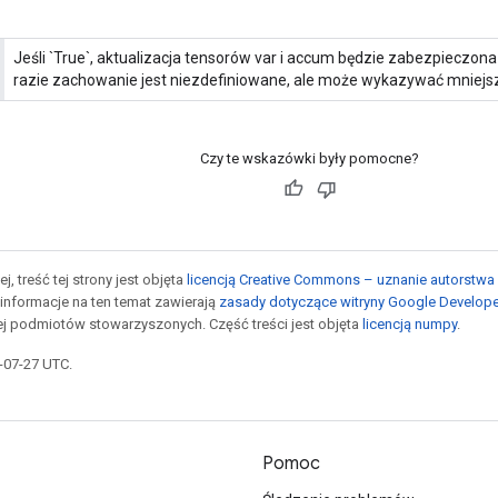
Jeśli `True`, aktualizacja tensorów var i accum będzie zabezpieczo
razie zachowanie jest niezdefiniowane, ale może wykazywać mniejsz
Czy te wskazówki były pomocne?
j, treść tej strony jest objęta
licencją Creative Commons – uznanie autorstwa 
informacje na ten temat zawierają
zasady dotyczące witryny Google Develop
jej podmiotów stowarzyszonych. Część treści jest objęta
licencją numpy
.
5-07-27 UTC.
Pomoc