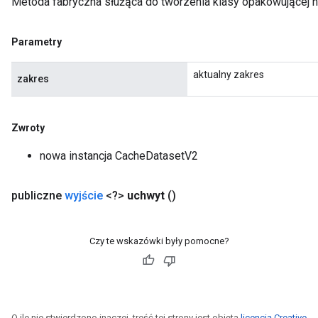
Metoda fabryczna służąca do tworzenia klasy opakowującej 
Parametry
aktualny zakres
zakres
Zwroty
nowa instancja CacheDatasetV2
publiczne
wyjście
<?>
uchwyt
()
Czy te wskazówki były pomocne?
O ile nie stwierdzono inaczej, treść tej strony jest objęta
licencją Creative