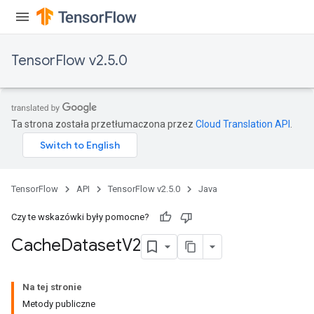
eHandleOp
TensorFlow v2.5.0
ureSplit
Ta strona została przetłumaczona przez
Cloud Translation API
.
TensorFlow
API
TensorFlow v2.5.0
Java
Czy te wskazówki były pomocne?
Cache
Dataset
V2
Na tej stronie
Metody publiczne