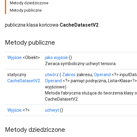
Metody dziedziczone
Metody publiczne
publiczna klasa końcowa
CacheDatasetV2
Metody publiczne
Wyjście
<Obiekt>
jako wyjście
()
Zwraca symboliczny uchwyt tensora.
statyczny
utwórz
(
Zakres
zakresu,
Operand
<?> inputDat
CacheDatasetV2
Operand
<?> pamięć podręczna, Lista<Klasa<?>
wyjściowe)
Metoda fabryczna służąca do tworzenia klasy 
CacheDatasetV2.
Wyjście
<?>
uchwyt
()
Metody dziedziczone