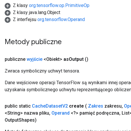
Z klasy
org.tensorflow.op.PrimitiveOp
Z klasy java.lang.Object
Z interfejsu
org.tensorflow.Operand
Metody publiczne
publiczne
wyjście
<Obiekt>
as
Output
()
Zwraca symboliczny uchwyt tensora.
Dane wejściowe operacji TensorFlow są wynikami innej operac
uzyskania symbolicznego uchwytu reprezentującego obliczen
public static
Cache
Dataset
V2
create
(
Zakres
zakresu
,
Op
<String> nazwa pliku
,
Operand
<?> pamięć podręczna
,
List
Output
Shapes)