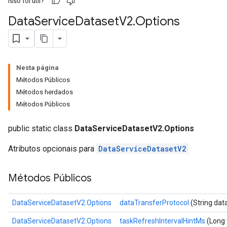
Isso foi útil?
Data
Service
Dataset
V2
.
Options
Nesta página
Métodos Públicos
Métodos herdados
Métodos Públicos
public static class
DataServiceDatasetV2.Options
Atributos opcionais para
DataServiceDatasetV2
Métodos Públicos
DataServiceDatasetV2.Options
dataTransferProtocol
(String dat
DataServiceDatasetV2.Options
taskRefreshIntervalHintMs
(Long 