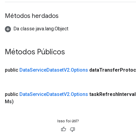
Métodos herdados
Da classe java.lang.Object
Métodos Públicos
public
Data
Service
Dataset
V2
.
Options
data
Transfer
Protoc
public
Data
Service
Dataset
V2
.
Options
task
Refresh
Interval
Ms)
Isso foi útil?