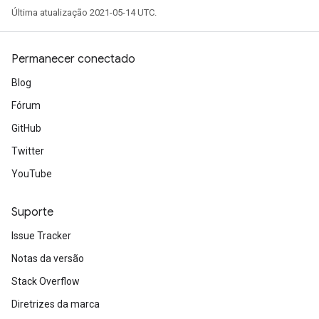
Última atualização 2021-05-14 UTC.
tersGradAccumDebug
arameters
ParametersGradAccumDebug
Permanecer conectado
meters
Blog
ametersGradAccumDebug
rs
Fórum
ersGradAccumDebug
GitHub
tDescentParameters
Twitter
ntDescentParametersGradAccumDebug
YouTube
Suporte
Issue Tracker
Notas da versão
Stack Overflow
Diretrizes da marca