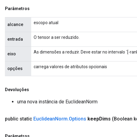
Parâmetros
escopo atual
alcance
O tensor a ser reduzido.
entrada
As dimensões a reduzir. Deve estar no intervalo `[-rank 
eixo
carrega valores de atributos opcionais
opções
Devoluções
uma nova instância de EuclideanNorm
public static
Euclidean
Norm
.
Options
keep
Dims
(Boolean k
Parâmetros