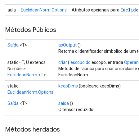
Euclide
aula
EuclideanNorm.Options
Atributos opcionais para
Métodos Públicos
Saída
<T>
asOutput
()
Retorna o identificador simbólico de um t
static <T, U extends
criar
(
escopo do
escopo, entrada
Operan
Number>
Método de fábrica para criar uma class
EuclideanNorm
<T>
EuclideanNorm.
static
keepDims
(booleano keepDims)
EuclideanNorm.Options
Saída
<T>
saída
()
O tensor reduzido.
Métodos herdados