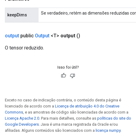
Se verdadeiro, retém as dimensões reduzidas c
keepDims
output
public
Output
<T>
output
()
O tensor reduzido.
sGradAccumDebug
rs
Isso foi útil?
ersGradAccumDebug
rs
ersGradAccumDebug
Parameters
Exceto no caso de indicação contrária, o conteúdo desta página é
licenciado de acordo com a
Licença de atribuição 4.0 do Creative
GradAccumDebug
Commons
, e as amostras de código são licenciadas de acordo com a
rParameters
Licença Apache 2.0
. Para mais detalhes, consulte as
políticas do site do
torParametersGradAccumDebug
Google Developers
. Java é uma marca registrada da Oracle e/ou
Parameters
afiliadas. Alguns conteúdos são licenciados com a
licença numpy
.
ters