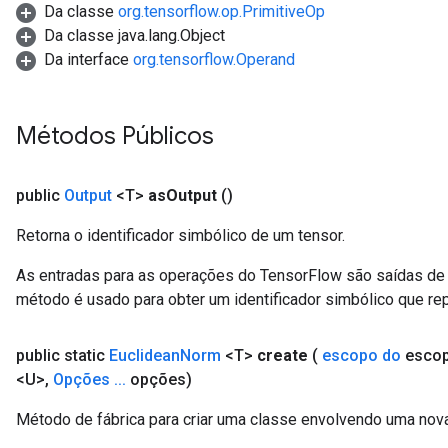
Da classe
org.tensorflow.op.PrimitiveOp
Da classe java.lang.Object
Da interface
org.tensorflow.Operand
Métodos Públicos
public
Output
<T>
as
Output
()
Retorna o identificador simbólico de um tensor.
As entradas para as operações do TensorFlow são saídas de 
método é usado para obter um identificador simbólico que rep
public static
Euclidean
Norm
<T>
create
(
escopo do
esco
<U>
,
Opções
.
.
.
opções)
Método de fábrica para criar uma classe envolvendo uma nov