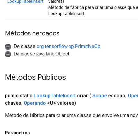
LookupTableInsert
valores)
Método de fábrica para criar uma classe que
LookupTableInsert.
Métodos herdados
De classe
org.tensorflow.op.PrimitiveOp
Da classe java.lang.Object
Métodos Públicos
public static
Lookup
Table
Insert
criar
(
Scope
escopo
,
Ope
chaves
,
Operando
<U> valores)
Método de fábrica para criar uma classe que envolve uma no
Parâmetros