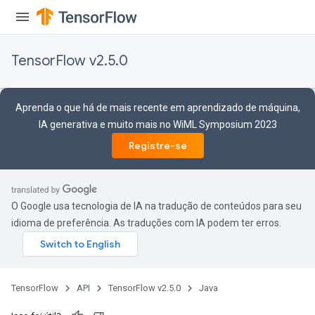
GradAccumDebug
rParameters
TensorFlow v2.5.0
torParametersGradAccumDebug
Parameters
ters
Aprenda o que há de mais recente em aprendizado de máquina,
tersGradAccumDebug
IA generativa e muito mais no WiML Symposium 2023
arameters
Registre-se
ParametersGradAccumDebug
meters
ametersGradAccumDebug
rs
O Google usa tecnologia de IA na tradução de conteúdos para seu
ersGradAccumDebug
idioma de preferência. As traduções com IA podem ter erros.
tDescentParameters
ntDescentParametersGradAccumDebug
TensorFlow
API
TensorFlow v2.5.0
Java