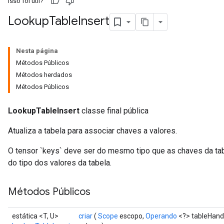
Isso foi útil?
Lookup
Table
Insert
Nesta página
Métodos Públicos
Métodos herdados
Métodos Públicos
LookupTableInsert
classe final pública
Atualiza a tabela para associar chaves a valores.
O tensor `keys` deve ser do mesmo tipo que as chaves da tab
do tipo dos valores da tabela.
Métodos Públicos
estática <T, U>
criar
(
Scope
escopo,
Operando
<?> tableHand