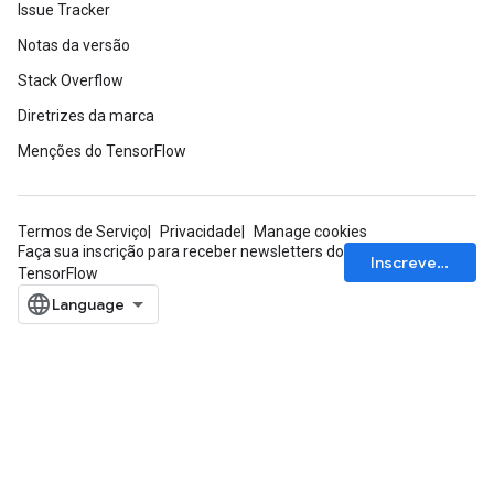
Issue Tracker
Notas da versão
Stack Overflow
Diretrizes da marca
ize
Menções do TensorFlow
Termos de Serviço
Privacidade
Manage cookies
Faça sua inscrição para receber newsletters do
Inscrever-se
Requantize
TensorFlow
ize
AndReluAndRequantize
u
uAndRequantize
AndRelu
AndReluAndRequantize