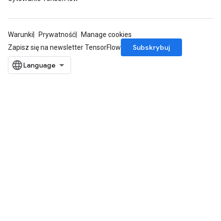
ize
Warunki
Prywatność
Manage cookies
Subskrybuj
Zapisz się na newsletter TensorFlow
Requantize
ize
AndReluAndRequantize
u
uAndRequantize
AndRelu
AndReluAndRequantize
ize
Requantize