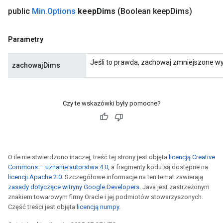
public
Min
.
Options
keep
Dims
(Boolean keep
Dims)
Parametry
Jeśli to prawda, zachowaj zmniejszone wy
zachowajDims
Czy te wskazówki były pomocne?
O ile nie stwierdzono inaczej, treść tej strony jest objęta
licencją Creative
Commons – uznanie autorstwa 4.0
, a fragmenty kodu są dostępne na
licencji Apache 2.0
. Szczegółowe informacje na ten temat zawierają
zasady dotyczące witryny Google Developers
. Java jest zastrzeżonym
znakiem towarowym firmy Oracle i jej podmiotów stowarzyszonych.
Część treści jest objęta
licencją numpy
.