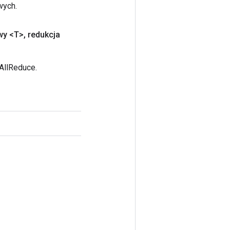
wych.
wy <T>
,
redukcja
AllReduce.