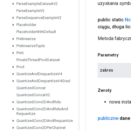
uzyskania symbo
Parse
Example
Dataset
V2
Parse
Example
V2
Parse
Sequence
Example
V2
public static
Nc
Placeholder
ciągu
,
długa li
Placeholder
With
Default
Metoda fabryczn
Prelinearize
Prelinearize
Tuple
Print
Parametry
Private
Thread
Pool
Dataset
Prod
zakres
Quantize
And
Dequantize
V4
Quantize
And
Dequantize
V4Grad
Quantized
Concat
Zwroty
Quantized
Concat
V2
nowa inst
Quantized
Conv2DAnd
Relu
Quantized
Conv2DAnd
Relu
And
Requantize
publiczne
dane
Quantized
Conv2DAnd
Requantize
Quantized
Conv2DPer
Channel