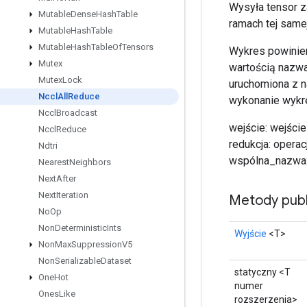
Wysyła tensor z
Mutable
Dense
Hash
Table
ramach tej same
Mutable
Hash
Table
Mutable
Hash
Table
Of
Tensors
Wykres powinien
Mutex
wartością nazwa
Mutex
Lock
uruchomiona z n
Nccl
All
Reduce
wykonanie wykre
Nccl
Broadcast
wejście: wejści
Nccl
Reduce
redukcja: opera
Ndtri
wspólna_nazwa: I
Nearest
Neighbors
Next
After
Next
Iteration
Metody publ
No
Op
Non
Deterministic
Ints
Wyjście
<T>
Non
Max
Suppression
V5
Non
Serializable
Dataset
statyczny <T
One
Hot
numer
Ones
Like
rozszerzenia>