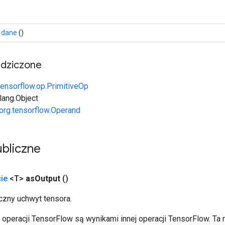
dane
()
edziczone
tensorflow.op.PrimitiveOp
.lang.Object
org.tensorflow.Operand
bliczne
ie
<T>
as
Output
()
zny uchwyt tensora.
operacji TensorFlow są wynikami innej operacji TensorFlow. Ta