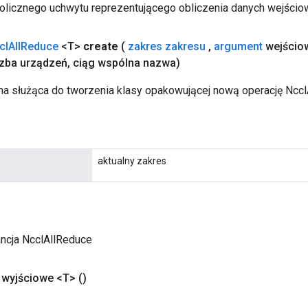
licznego uchwytu reprezentującego obliczenia danych wejścio
cl
All
Reduce
<T>
create
(
zakres zakresu
,
argument
wejścio
czba urządzeń
,
ciąg wspólna nazwa)
a służąca do tworzenia klasy opakowującej nową operację Nccl
aktualny zakres
ancja NcclAllReduce
wyjściowe <T>
()