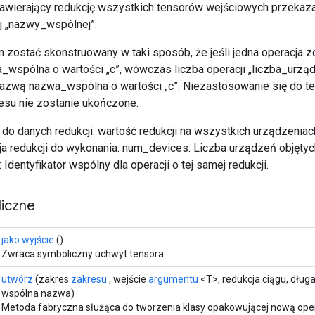
awierający redukcję wszystkich tensorów wejściowych przekaza
j „nazwy_wspólnej”.
 zostać skonstruowany w taki sposób, że jeśli jedna operacja z
_wspólna o wartości „c”, wówczas liczba operacji „liczba_urzą
azwą nazwa_wspólna o wartości „c”. Niezastosowanie się do t
su nie zostanie ukończone.
e do danych redukcji: wartość redukcji na wszystkich urządzenia
cja redukcji do wykonania. num_devices: Liczba urządzeń objętyc
dentyfikator wspólny dla operacji o tej samej redukcji.
iczne
jako wyjście
()
Zwraca symboliczny uchwyt tensora.
utwórz
(zakres
zakresu
, wejście
argumentu
<T>, redukcja ciągu, długa
wspólna nazwa)
Metoda fabryczna służąca do tworzenia klasy opakowującej nową oper