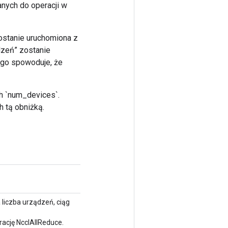
nych do operacji w
ostanie uruchomiona z
dzeń” zostanie
ego spowoduje, że
ch `num_devices`.
h tą obniżką.
 liczba urządzeń, ciąg
ację NcclAllReduce.