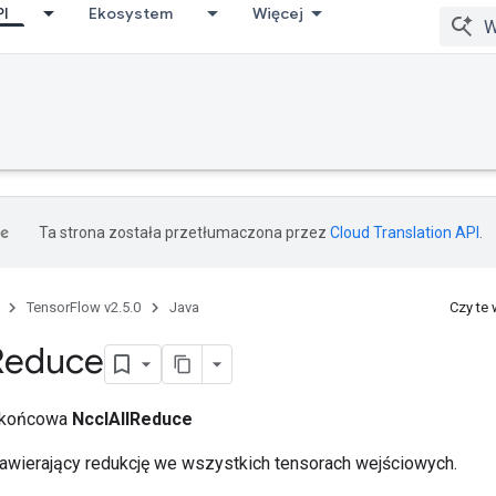
PI
Ekosystem
Więcej
Ta strona została przetłumaczona przez
Cloud Translation API
.
TensorFlow v2.5.0
Java
Czy te
Reduce
a końcowa
NcclAllReduce
awierający redukcję we wszystkich tensorach wejściowych.