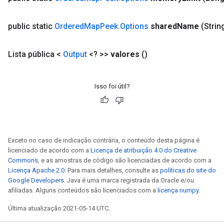
public static
Ordered
Map
Peek
.
Options
shared
Name
(Strin
Lista pública <
Output
<? >>
valores
()
Isso foi útil?
Exceto no caso de indicação contrária, o conteúdo desta página é
licenciado de acordo com a
Licença de atribuição 4.0 do Creative
Commons
, e as amostras de código são licenciadas de acordo com a
Licença Apache 2.0
. Para mais detalhes, consulte as
políticas do site do
Google Developers
. Java é uma marca registrada da Oracle e/ou
afiliadas. Alguns conteúdos são licenciados com a
licença numpy
.
Última atualização 2021-05-14 UTC.