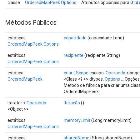
Ord
classe
OrderedMapPeek.Options
Atributos opcionais para
Métodos Públicos
estáticos
capacidade
(capacidade Long)
OrderedMapPeek.Options
estáticos
recipiente
(recipiente String)
OrderedMapPeek.Options
estática
criar
(
Scope
escopo,
Operando
<longo
OrderedMapPeek
<Class <? >> dtypes,
Options ...
Opções
Método de fábrica para criar uma cla
OrderedMapPeek.
ize
Iterator <
Operando
iteração
()
<Object >>
estáticos
memoryLimit
(Long memoryLimit)
OrderedMapPeek.Options
Requantize
ize
estáticos
sharedName
(String sharedName)