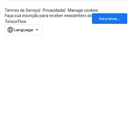
Termos de Serviço
Privacidade
Manage cookies
rs
Faça sua inscrição para receber newsletters do
Inscrever-se
ersGradAccumDebug
TensorFlow
eters
metersGradAccumDebug
ters
metersGradAccumDebug
ropParameters
s
ersGradAccumDebug
atorParameters
imatorParametersGradAccumDebug
ghtParameters
meters
ametersGradAccumDebug
adParameters
radParametersGradAccumDebug
rameters
ParametersGradAccumDebug