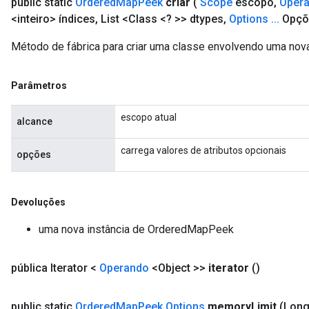
public static
Ordered
Map
Peek
criar
(
Scope
escopo
,
Oper
<inteiro> índices
,
List <Class <? >> dtypes
,
Options
.
.
.
Opçõ
Método de fábrica para criar uma classe envolvendo uma n
Parâmetros
escopo atual
alcance
carrega valores de atributos opcionais
opções
Devoluções
uma nova instância de OrderedMapPeek
pública Iterator <
Operando
<Object >>
iterator
()
public static
Ordered
Map
Peek
.
Options
memory
Limit
(Lon