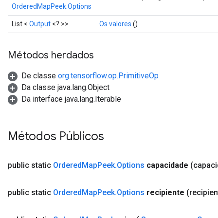
OrderedMapPeek.Options
AndReluAndRequantize
u
List <
Output
<? >>
Os valores
()
uAndRequantize
Métodos herdados
AndRelu
De classe
org.tensorflow.op.PrimitiveOp
AndReluAndRequantize
Da classe java.lang.Object
Da interface java.lang.Iterable
ize
Requantize
Métodos Públicos
ize
public static
Ordered
Map
Peek
.
Options
capacidade
(capac
public static
Ordered
Map
Peek
.
Options
recipiente
(recipien