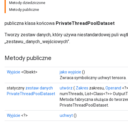
Metody dziedziczone
Metody publiczne
publiczna klasa końcowa
PrivateThreadPoolDataset
Tworzy zestaw danych, który używa niestandardowej puli wąt
„zestawu_danych_wejściowych”.
ize
Metody publiczne
Wyjście
<Obiekt>
jako wyjście
()
Zwraca symboliczny uchwyt tensora.
Requantize
statyczny
zestaw danych
utwórz
(
Zakres
zakresu,
Operand
<?>
ize
PrivateThreadPoolDataset
numThreads, List<Class<?>> OutputT
AndReluAndRequantize
Metoda fabryczna służąca do tworzen
u
PrivateThreadPoolDataset.
uAndRequantize
Wyjście
<?>
uchwyt
()