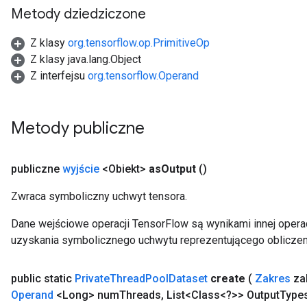
AndRelu
Metody dziedziczone
AndReluAndRequantize
Z klasy
org.tensorflow.op.PrimitiveOp
ize
Z klasy java.lang.Object
Z interfejsu
org.tensorflow.Operand
Requantize
ize
Metody publiczne
publiczne
wyjście
<Obiekt>
as
Output
()
Zwraca symboliczny uchwyt tensora.
Dane wejściowe operacji TensorFlow są wynikami innej operac
uzyskania symbolicznego uchwytu reprezentującego obliczen
public static
Private
Thread
Pool
Dataset
create
(
Zakres
za
Operand
<Long> num
Threads
,
List<Class<?>> Output
Type