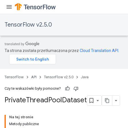
TensorFlow v2.5.0
Ta strona została przetłumaczona przez
Cloud Translation API
.
TensorFlow
API
TensorFlow v2.5.0
Java
Czy te wskazówki były pomocne?
Private
Thread
Pool
Dataset
Na tej stronie
Metody publiczne