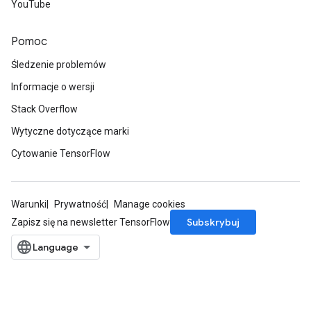
YouTube
Pomoc
Śledzenie problemów
Informacje o wersji
Stack Overflow
Wytyczne dotyczące marki
Cytowanie TensorFlow
Warunki
Prywatność
Manage cookies
m
Subskrybuj
Zapisz się na newsletter TensorFlow
rs
ersGradAccumDebug
eters
metersGradAccumDebug