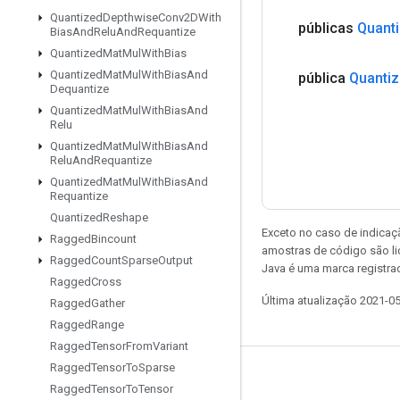
Quantized
Depthwise
Conv2DWith
públicas
Quant
Bias
And
Relu
And
Requantize
Quantized
Mat
Mul
With
Bias
Quantized
Mat
Mul
With
Bias
And
pública
Quanti
Dequantize
Quantized
Mat
Mul
With
Bias
And
Relu
Quantized
Mat
Mul
With
Bias
And
Relu
And
Requantize
Quantized
Mat
Mul
With
Bias
And
Requantize
Quantized
Reshape
Exceto no caso de indicaç
Ragged
Bincount
amostras de código são l
Ragged
Count
Sparse
Output
Java é uma marca registra
Ragged
Cross
Última atualização 2021-0
Ragged
Gather
Ragged
Range
Ragged
Tensor
From
Variant
Ragged
Tensor
To
Sparse
Permanecer conectado
Ragged
Tensor
To
Tensor