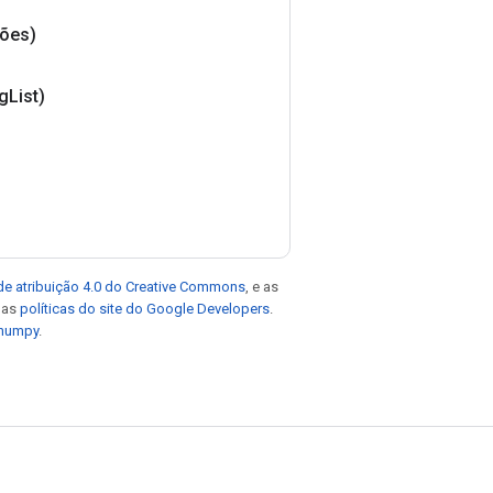
ções)
ng
List)
de atribuição 4.0 do Creative Commons
, e as
e as
políticas do site do Google Developers
.
 numpy
.