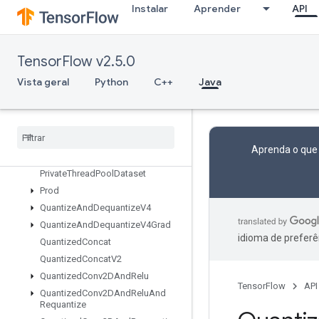
ParallelConcat
Instalar
Aprender
API
ParallelDynamicStitch
ParseExampleDatasetV2
ParseExampleV2
TensorFlow v2.5.0
ParseSequenceExampleV2
Vista geral
Python
C++
Java
Placeholder
Placeholder
With
Default
Prelinearize
Prelinearize
Tuple
Aprenda o que
Print
Private
Thread
Pool
Dataset
Prod
Quantize
And
Dequantize
V4
Quantize
And
Dequantize
V4Grad
idioma de preferê
Quantized
Concat
Quantized
Concat
V2
Quantized
Conv2DAnd
Relu
TensorFlow
API
Quantized
Conv2DAnd
Relu
And
Requantize