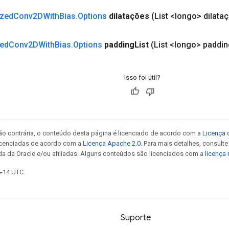
ized
Conv2DWith
Bias
.
Options
dilatações
(List <longo> dilata
zed
Conv2DWith
Bias
.
Options
padding
List
(List <longo> paddi
Isso foi útil?
ão contrária, o conteúdo desta página é licenciado de acordo com a
Licença 
icenciadas de acordo com a
Licença Apache 2.0
. Para mais detalhes, consult
da da Oracle e/ou afiliadas. Alguns conteúdos são licenciados com a
licença
5-14 UTC.
Suporte