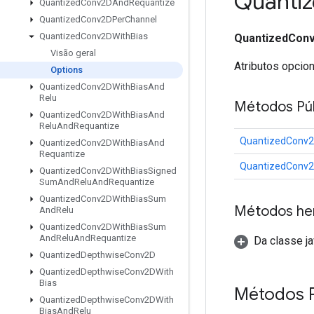
Quanti
Quantized
Conv2DAnd
Requantize
Quantized
Conv2DPer
Channel
Quantized
Conv2DWith
Bias
QuantizedConv
Visão geral
Atributos opcio
Options
Quantized
Conv2DWith
Bias
And
Relu
Métodos Púb
Quantized
Conv2DWith
Bias
And
Relu
And
Requantize
QuantizedConv2
Quantized
Conv2DWith
Bias
And
Requantize
QuantizedConv2
Quantized
Conv2DWith
Bias
Signed
Sum
And
Relu
And
Requantize
Quantized
Conv2DWith
Bias
Sum
Métodos he
And
Relu
Quantized
Conv2DWith
Bias
Sum
And
Relu
And
Requantize
Da classe ja
Quantized
Depthwise
Conv2D
Quantized
Depthwise
Conv2DWith
Bias
Métodos P
Quantized
Depthwise
Conv2DWith
Bias
And
Relu