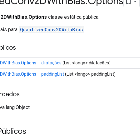
zed
Conv2DWith
Bias
.
Options
2DWithBias.Options
classe estática pública
nais para
QuantizedConv2DWithBias
licos
DWithBias.Options
dilatações
(List <longo> dilatações)
DWithBias.Options
paddingList
(List <longo> paddingList)
rdados
va.lang.Object
úblicos