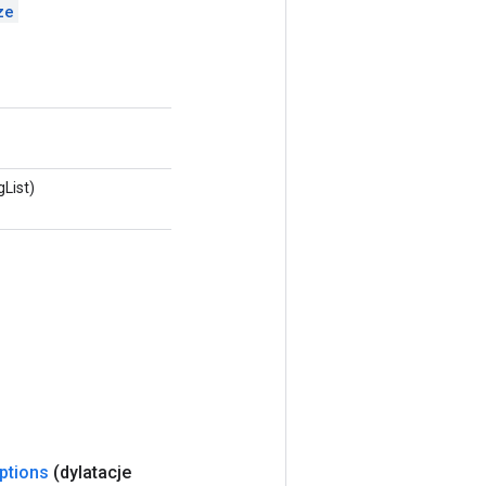
ze
List)
ptions
(dylatacje