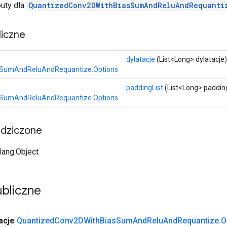
buty dla
QuantizedConv2DWithBiasSumAndReluAndRequanti
iczne
dylatacje
(List<Long> dylatacje)
SumAndReluAndRequantize.Options
paddingList
(List<Long> padding
SumAndReluAndRequantize.Options
edziczone
.lang.Object
bliczne
acje
Quantized
Conv2DWith
Bias
Sum
And
Relu
And
Requantize
.
O