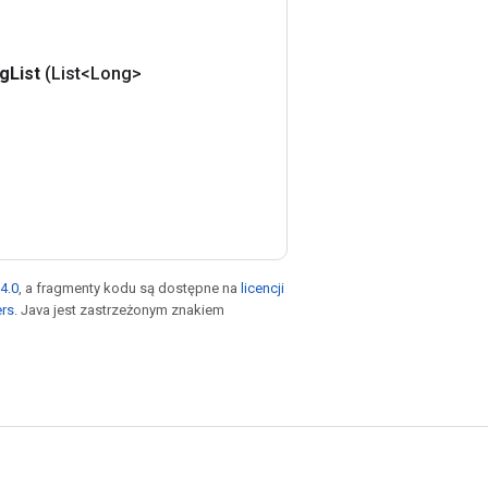
ng
List
(List<Long>
4.0
, a fragmenty kodu są dostępne na
licencji
ers
. Java jest zastrzeżonym znakiem