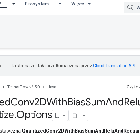
PI
Ekosystem
Więcej
Ta strona została przetłumaczona przez
Cloud Translation API
.
TensorFlow v2.5.0
Java
Czy te
zed
Conv2DWith
Bias
Sum
And
Rel
ize
.
Options
 statyczna
QuantizedConv2DWithBiasSumAndReluAndRequant