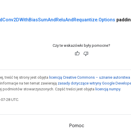
d
Conv2DWith
Bias
Sum
And
Relu
And
Requantize
.
Options
paddi
Czy te wskazówki były pomocne?
j, treść tej strony jest objęta
licencją Creative Commons – uznanie autorstwa 
informacje na ten temat zawierają
zasady dotyczące witryny Google Develop
jej podmiotów stowarzyszonych. Część treści jest objęta
licencją numpy
.
5-07-28 UTC.
Pomoc