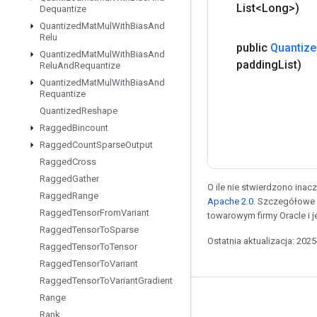
List<Long>)
Dequantize
Quantized
Mat
Mul
With
Bias
And
Relu
public
Quantize
Quantized
Mat
Mul
With
Bias
And
padding
List)
Relu
And
Requantize
Quantized
Mat
Mul
With
Bias
And
Requantize
Quantized
Reshape
Ragged
Bincount
Ragged
Count
Sparse
Output
Ragged
Cross
Ragged
Gather
O ile nie stwierdzono inacze
Ragged
Range
Apache 2.0
. Szczegółowe 
Ragged
Tensor
From
Variant
towarowym firmy Oracle i 
Ragged
Tensor
To
Sparse
Ostatnia aktualizacja: 202
Ragged
Tensor
To
Tensor
Ragged
Tensor
To
Variant
Ragged
Tensor
To
Variant
Gradient
Range
Pozostawaj w kontakcie
Rank