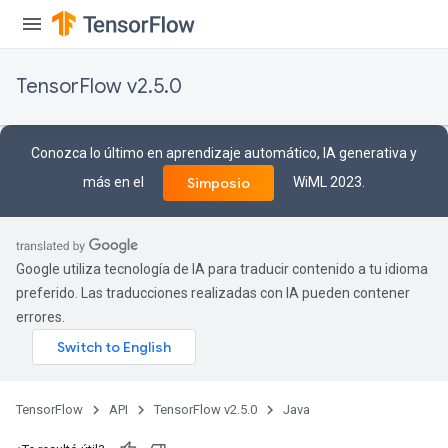
Requantize
ize
TensorFlow v2.5.0
AndReluAndRequantize
u
uAndRequantize
Conozca lo último en aprendizaje automático, IA generativa y
más en el
WiML 2023.
Simposio
AndRelu
AndReluAndRequantize
Google utiliza tecnología de IA para traducir contenido a tu idioma
ize
preferido. Las traducciones realizadas con IA pueden contener
errores.
Requantize
ize
TensorFlow
API
TensorFlow v2.5.0
Java