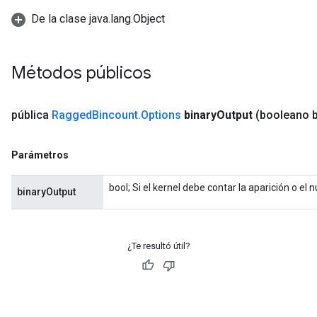
De la clase java.lang.Object
Métodos públicos
pública
Ragged
Bincount
.
Options
binary
Output
(booleano b
Parámetros
bool; Si el kernel debe contar la aparición o el
binaryOutput
¿Te resultó útil?