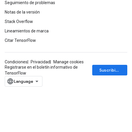
Seguimiento de problemas
Notas de la versión
Stack Overflow
Lineamientos de marca
m
Citar TensorFlow
rs
ersGradAccumDebug
eters
Condiciones
Privacidad
Manage cookies
Registrarse en el boletín informativo de
metersGradAccumDebug
Suscribirse
TensorFlow
ters
metersGradAccumDebug
ropParameters
s
ersGradAccumDebug
atorParameters
imatorParametersGradAccumDebug
ghtParameters
meters