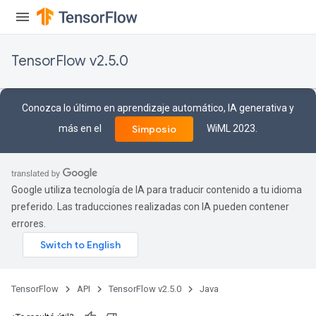
Requantize
TensorFlow v2.5.0
ize
AndReluAndRequantize
u
Conozca lo último en aprendizaje automático, IA generativa y
uAndRequantize
más en el
WiML 2023.
Simposio
AndRelu
AndReluAndRequantize
Google utiliza tecnología de IA para traducir contenido a tu idioma
preferido. Las traducciones realizadas con IA pueden contener
ize
errores.
Requantize
ize
TensorFlow
API
TensorFlow v2.5.0
Java