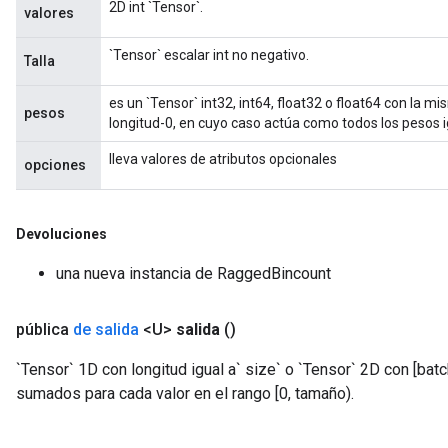
2D int `Tensor`.
valores
meters
ametersGradAccumDebug
`Tensor` escalar int no negativo.
Talla
adParameters
radParametersGradAccumDebug
es un `Tensor` int32, int64, float32 o float64 con la m
pesos
rameters
longitud-0, en cuyo caso actúa como todos los pesos i
ParametersGradAccumDebug
lleva valores de atributos opcionales
opciones
eters
metersGradAccumDebug
ientDescentParameters
Devoluciones
dientDescentParametersGradAccumDebug
una nueva instancia de RaggedBincount
pública
de salida
<U>
salida
()
`Tensor` 1D con longitud igual a` size` o `Tensor` 2D con [bat
sumados para cada valor en el rango [0, tamaño).