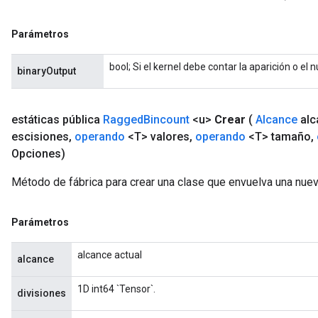
Parámetros
bool; Si el kernel debe contar la aparición o el
binaryOutput
m
estáticas pública
Ragged
Bincount
<u>
Crear
(
Alcance
alc
rs
escisiones
,
operando
<T> valores
,
operando
<T> tamaño
,
ersGradAccumDebug
Opciones)
eters
Método de fábrica para crear una clase que envuelva una nue
metersGradAccumDebug
ters
metersGradAccumDebug
Parámetros
ropParameters
s
alcance actual
alcance
ersGradAccumDebug
atorParameters
1D int64 `Tensor`.
divisiones
imatorParametersGradAccumDebug
ghtParameters