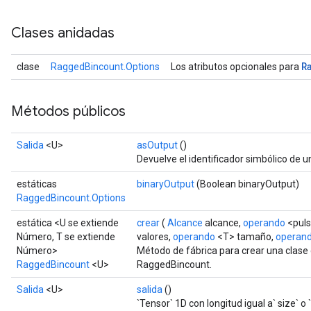
Clases anidadas
R
clase
RaggedBincount.Options
Los atributos opcionales para
Métodos públicos
Salida
<U>
asOutput
()
Devuelve el identificador simbólico de u
estáticas
binaryOutput
(Boolean binaryOutput)
RaggedBincount.Options
estática <U se extiende
crear
(
Alcance
alcance,
operando
<puls
Número, T se extiende
valores,
operando
<T> tamaño,
operan
Número>
Método de fábrica para crear una clas
RaggedBincount
<U>
RaggedBincount.
Salida
<U>
salida
()
`Tensor` 1D con longitud igual a` size` o 