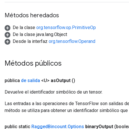
Métodos heredados
De la clase
org.tensorflow.op.PrimitiveOp
De la clase java.lang.Object
Desde la interfaz
org.tensorflow.Operand
Métodos públicos
pública
de salida
<U>
as
Output
()
Devuelve el identificador simbólico de un tensor.
Las entradas a las operaciones de TensorFlow son salidas de
método se utiliza para obtener un identificador simbólico que 
public static
Ragged
Bincount
.
Options
binary
Output
(boole