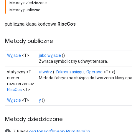
Metody dziedziczone
Metody publiczne
publiczna klasa końcowa
RiscCos
Metody publiczne
Wyjście
<T>
jako wyjście
()
Zwraca symboliczny uchwyt tensora.
statyczny <T
utwórz
(
Zakres zasięgu
,
Operand
<T> x)
numer
Metoda fabryczna służąca do tworzenia klasy opa
rozszerzenia>
RiscCos
<T>
Wyjście
<T>
y
()
Metody dziedziczone
Z klasy
org.tensorflow.op.PrimitiveOp