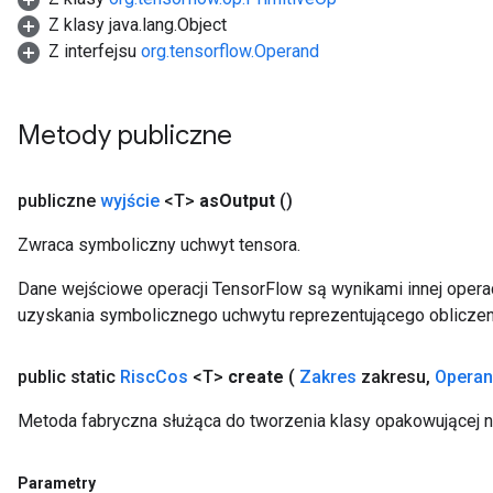
Z klasy java.lang.Object
Z interfejsu
org.tensorflow.Operand
Metody publiczne
publiczne
wyjście
<T>
as
Output
()
Zwraca symboliczny uchwyt tensora.
Dane wejściowe operacji TensorFlow są wynikami innej operac
uzyskania symbolicznego uchwytu reprezentującego obliczen
public static
Risc
Cos
<T>
create
(
Zakres
zakresu
,
Opera
Metoda fabryczna służąca do tworzenia klasy opakowującej 
Parametry