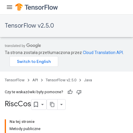
ParametersGradAccumDebug
eters
metersGradAccumDebug
TensorFlow v2.5.0
ientDescentParameters
dientDescentParametersGradAccumDebug
Ta strona została przetłumaczona przez
Cloud Translation API
.
TensorFlow
API
TensorFlow v2.5.0
Java
Czy te wskazówki były pomocne?
Risc
Cos
Na tej stronie
Metody publiczne