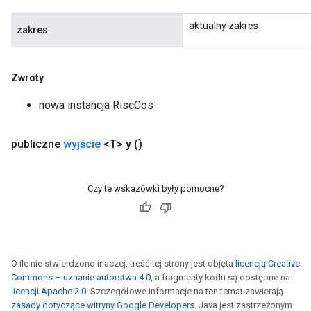
aktualny zakres
zakres
Zwroty
nowa instancja RiscCos
publiczne
wyjście
<T>
y
()
Czy te wskazówki były pomocne?
O ile nie stwierdzono inaczej, treść tej strony jest objęta
licencją Creative
Commons – uznanie autorstwa 4.0
, a fragmenty kodu są dostępne na
licencji Apache 2.0
. Szczegółowe informacje na ten temat zawierają
zasady dotyczące witryny Google Developers
. Java jest zastrzeżonym