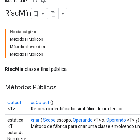
Isso foi útil?
Risc
Min
Nesta página
Métodos Públicos
Métodos herdados
Métodos Públicos
RiscMin
classe final pública
Métodos Públicos
Output
asOutput
()
<T>
Retorna o identificador simbólico de um tensor.
estática
criar
(
Scope
escopo,
Operando
<T> x,
Operando
<T> y)
<T
Método de fábrica para criar uma classe envolvendo u
estende
Number>