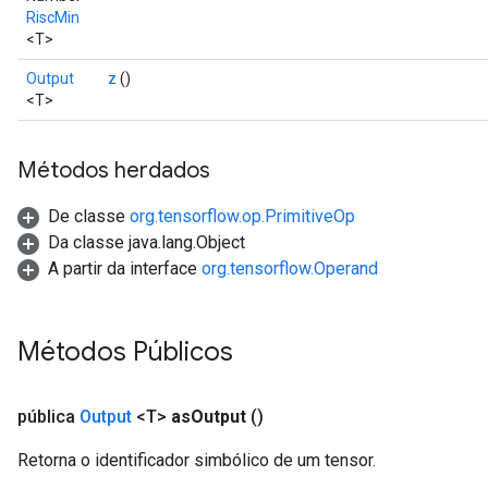
RiscMin
<T>
Output
z
()
<T>
Métodos herdados
De classe
org.tensorflow.op.PrimitiveOp
Da classe java.lang.Object
A partir da interface
org.tensorflow.Operand
Métodos Públicos
pública
Output
<T>
as
Output
()
Retorna o identificador simbólico de um tensor.