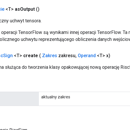
ie
<T>
as
Output
()
zny uchwyt tensora.
operacji TensorFlow są wynikami innej operacji TensorFlow. Ta
licznego uchwytu reprezentującego obliczenia danych wejścio
sc
Sign
<T>
create
(
Zakres
zakresu
,
Operand
<T> x)
a służąca do tworzenia klasy opakowującej nową operację Risc
aktualny zakres