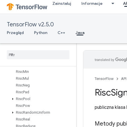
Zainstaluj
Informacje
A
RiscFft
RiscFloor
RiscGather
TensorFlow v2.5.0
RiscImag
RiscIsFinite
Przegląd
Python
C++
Java
RiscLog
Risc
Logical
And
Risc
Logical
Not
Risc
Logical
Or
Risc
Max
Risc
Min
Risc
Mul
TensorFlow
API
Risc
Neg
Risc
Sig
Risc
Pad
Risc
Pool
Risc
Pow
publiczna klas
Risc
Random
Uniform
Risc
Real
Metody publ
Risc
Reduce