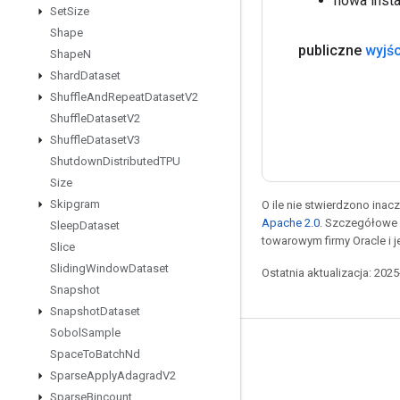
nowa insta
Set
Size
Shape
publiczne
wyjśc
Shape
N
Shard
Dataset
Shuffle
And
Repeat
Dataset
V2
Shuffle
Dataset
V2
Shuffle
Dataset
V3
Shutdown
Distributed
TPU
Size
Skipgram
O ile nie stwierdzono inacze
Apache 2.0
. Szczegółowe 
Sleep
Dataset
towarowym firmy Oracle i 
Slice
Sliding
Window
Dataset
Ostatnia aktualizacja: 202
Snapshot
Snapshot
Dataset
Sobol
Sample
Pozostawaj w kontakcie
Space
To
Batch
Nd
Sparse
Apply
Adagrad
V2
Blog
Sparse
Bincount