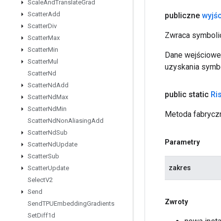
Scale
And
Translate
Grad
Scatter
Add
publiczne
wyjśc
Scatter
Div
Zwraca symbolic
Scatter
Max
Scatter
Min
Dane wejściowe 
Scatter
Mul
uzyskania symbo
Scatter
Nd
Scatter
Nd
Add
public static
Ri
Scatter
Nd
Max
Scatter
Nd
Min
Metoda fabryczn
Scatter
Nd
Non
Aliasing
Add
Scatter
Nd
Sub
Parametry
Scatter
Nd
Update
Scatter
Sub
zakres
Scatter
Update
Select
V2
Send
Zwroty
Send
TPUEmbedding
Gradients
Set
Diff1d