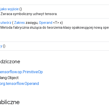
jako wyjście
()
Zwraca symboliczny uchwyt tensora.
utwórz
(
Zakres
zasięgu,
Operand
<T> x)
Metoda fabryczna służąca do tworzenia klasy opakowującej nową oper
y
()
edziczone
tensorflow.op.PrimitiveOp
.lang.Object
org.tensorflow.Operand
bliczne