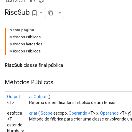
Isso foi útil?
Risc
Sub
Nesta página
Métodos Públicos
Métodos herdados
Métodos Públicos
RiscSub
classe final pública
Métodos Públicos
Output
asOutput
()
<T>
Retorna o identificador simbólico de um tensor.
estática
criar
(
Scope
escopo,
Operando
<T> x,
Operando
<T> y)
<T
Método de fábrica para criar uma classe envolvendo u
estende
Number>