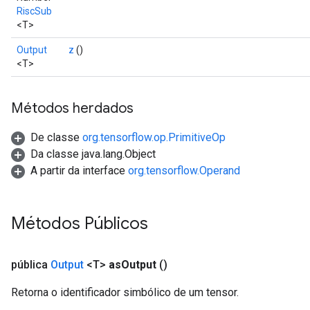
RiscSub
<T>
Output
z
()
<T>
Métodos herdados
De classe
org.tensorflow.op.PrimitiveOp
Da classe java.lang.Object
A partir da interface
org.tensorflow.Operand
Métodos Públicos
pública
Output
<T>
as
Output
()
Retorna o identificador simbólico de um tensor.