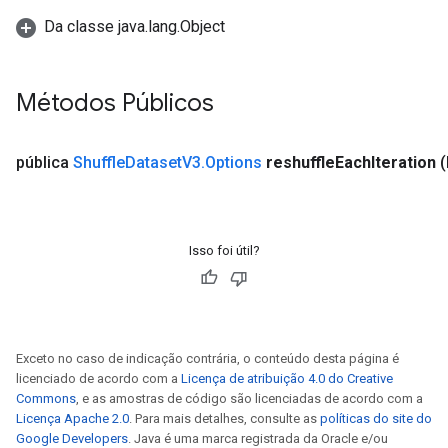
Da classe java.lang.Object
Métodos Públicos
pública
Shuffle
Dataset
V3
.
Options
reshuffle
Each
Iteration
(
Isso foi útil?
Exceto no caso de indicação contrária, o conteúdo desta página é
licenciado de acordo com a
Licença de atribuição 4.0 do Creative
Commons
, e as amostras de código são licenciadas de acordo com a
Licença Apache 2.0
. Para mais detalhes, consulte as
políticas do site do
Google Developers
. Java é uma marca registrada da Oracle e/ou