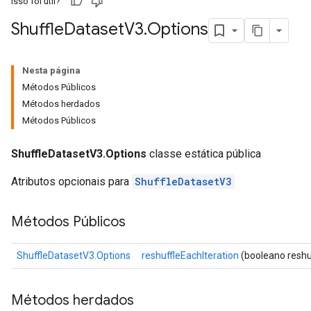
Isso foi útil?
Shuffle
Dataset
V3
.
Options
Nesta página
Métodos Públicos
Métodos herdados
Métodos Públicos
ShuffleDatasetV3.Options
classe estática pública
Atributos opcionais para
ShuffleDatasetV3
Métodos Públicos
ShuffleDatasetV3.Options
reshuffleEachIteration
(booleano reshu
Métodos herdados