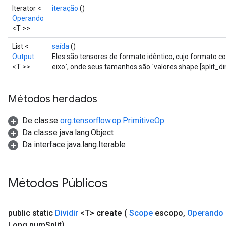
Iterator <
iteração
()
Operando
<T >>
List <
saída
()
Output
Eles são tensores de formato idêntico, cujo formato co
<T >>
eixo`, onde seus tamanhos são `valores.shape [split_di
Métodos herdados
De classe
org.tensorflow.op.PrimitiveOp
x
Da classe java.lang.Object
Da interface java.lang.Iterable
Métodos Públicos
public static
Dividir
<T>
create
(
Scope
escopo
,
Operando
Long num
Split)