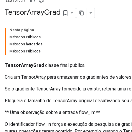
Isso foi útil?
Tensor
Array
Grad
Nesta página
Métodos Públicos
Métodos herdados
Métodos Públicos
TensorArrayGrad
classe final pública
x
Cria um TensorArray para armazenar os gradientes de valores n
Se o gradiente TensorArray fornecido já existir, retorna uma re
Bloqueia o tamanho do TensorArray original desativando seu 
** Uma observação sobre a entrada flow_in: **
O identificador flow_in força a execução da pesquisa de grad
outras operações terem ocorrido. Por exemplo, quando o Ten