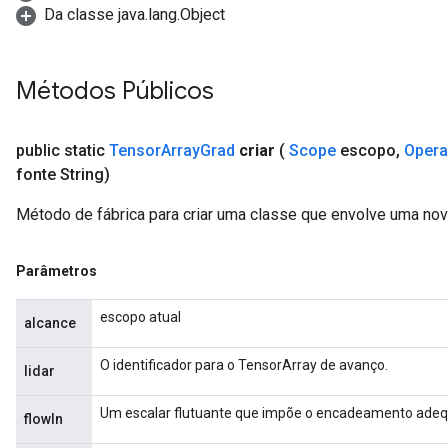
Da classe java.lang.Object
Métodos Públicos
public static
Tensor
Array
Grad
criar
(
Scope
escopo
,
Oper
fonte String)
Método de fábrica para criar uma classe que envolve uma no
Parâmetros
escopo atual
alcance
O identificador para o TensorArray de avanço.
lidar
Um escalar flutuante que impõe o encadeamento adeq
flowIn