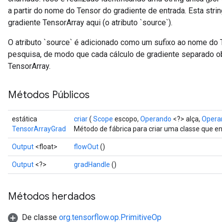
a partir do nome do Tensor do gradiente de entrada. Esta stri
gradiente TensorArray aqui (o atributo `source`).
O atributo `source` é adicionado como um sufixo ao nome do T
pesquisa, de modo que cada cálculo de gradiente separado o
TensorArray.
Métodos Públicos
estática
criar
(
Scope
escopo,
Operando
<?> alça,
Opera
TensorArrayGrad
Método de fábrica para criar uma classe que 
Output
<float>
flowOut
()
Output
<?>
gradHandle
()
Métodos herdados
De classe
org.tensorflow.op.PrimitiveOp