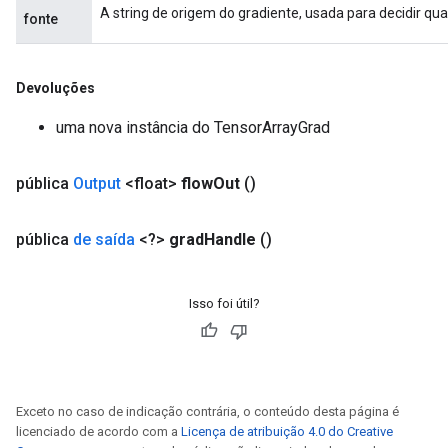
A string de origem do gradiente, usada para decidir qua
fonte
Devoluções
uma nova instância do TensorArrayGrad
pública
Output
<float>
flow
Out
()
pública
de saída
<?>
grad
Handle
()
Isso foi útil?
Exceto no caso de indicação contrária, o conteúdo desta página é
licenciado de acordo com a
Licença de atribuição 4.0 do Creative