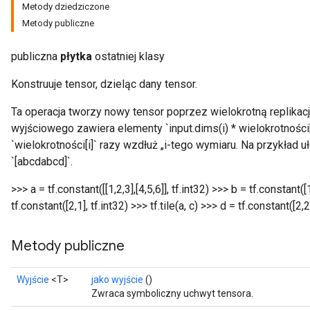
Metody dziedziczone
Metody publiczne
publiczna
płytka
ostatniej klasy
Konstruuje tensor, dzieląc dany tensor.
Ta operacja tworzy nowy tensor poprzez wielokrotną replikacj
wyjściowego zawiera elementy `input.dims(i) * wielokrotności[i
`wielokrotności[i]` razy wzdłuż „i-tego wymiaru. Na przykład uł
`[abcdabcd]`.
>>> a = tf.constant([[1,2,3],[4,5,6]], tf.int32) >>> b = tf.constant([1
tf.constant([2,1], tf.int32) >>> tf.tile(a, c)
>>> d = tf.constant([2,2],
Metody publiczne
Wyjście
<T>
jako wyjście
()
Zwraca symboliczny uchwyt tensora.