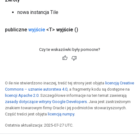
Zwroty
nowa instancja Tile
publiczne
wyjście
<T>
wyjście
()
Czy te wskazówki były pomocne?
O ile nie stwierdzono inaczej, treść tej strony jest objęta
licencją Creative
Commons – uznanie autorstwa 4.0
, a fragmenty kodu są dostępne na
licencji Apache 2.0
. Szczegółowe informacje na ten temat zawierają
zasady dotyczące witryny Google Developers
. Java jest zastrzeżonym
znakiem towarowym firmy Oracle i jej podmiotów stowarzyszonych.
Część treści jest objęta
licencją numpy
.
Ostatnia aktualizacja: 2025-07-27 UTC.