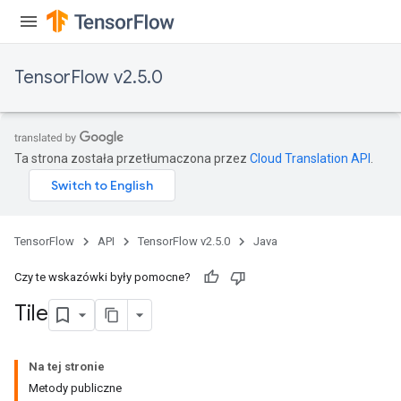
TensorFlow v2.5.0
x
Ta strona została przetłumaczona przez
Cloud Translation API
.
TensorFlow
API
TensorFlow v2.5.0
Java
Czy te wskazówki były pomocne?
Tile
Na tej stronie
Metody publiczne