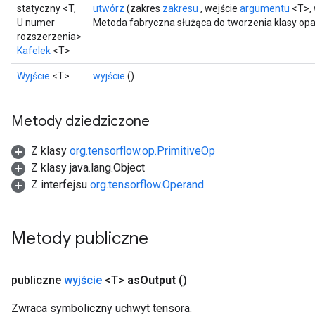
statyczny <T,
utwórz
(zakres
zakresu
, wejście
argumentu
<T>, 
U numer
Metoda fabryczna służąca do tworzenia klasy opa
rozszerzenia>
Kafelek
<T>
Wyjście
<T>
wyjście
()
Metody dziedziczone
Z klasy
org.tensorflow.op.PrimitiveOp
Z klasy java.lang.Object
Z interfejsu
org.tensorflow.Operand
Metody publiczne
publiczne
wyjście
<T>
as
Output
()
Zwraca symboliczny uchwyt tensora.