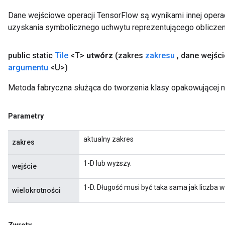
Dane wejściowe operacji TensorFlow są wynikami innej operac
uzyskania symbolicznego uchwytu reprezentującego obliczen
public static
Tile
<T>
utwórz
(zakres
zakresu
,
dane wejśc
argumentu
<U>)
Metoda fabryczna służąca do tworzenia klasy opakowującej n
Parametry
aktualny zakres
zakres
1-D lub wyższy.
wejście
1-D. Długość musi być taka sama jak liczba
wielokrotności