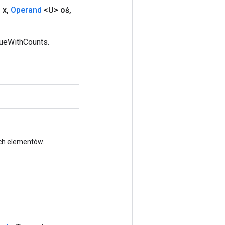
 x
,
Operand
<U> oś
,
queWithCounts.
ych elementów.