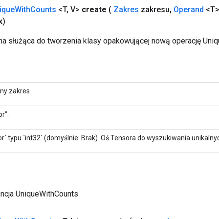
ique
With
Counts
<T
,
V>
create
(
Zakres
zakresu
,
Operand
<T>
x)
a służąca do tworzenia klasy opakowującej nową operację Uni
lny zakres
r”.
r` typu `int32` (domyślnie: Brak). Oś Tensora do wyszukiwania unikaln
ancja UniqueWithCounts