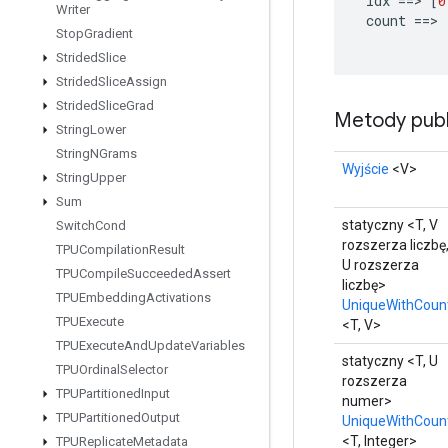
idx
==
>
[
0
Writer
count
==
>
Stop
Gradient
Strided
Slice
Strided
Slice
Assign
Strided
Slice
Grad
Metody publ
String
Lower
String
NGrams
Wyjście
<V>
String
Upper
Sum
statyczny <T, V
Switch
Cond
rozszerza liczbę
TPUCompilation
Result
U rozszerza
TPUCompile
Succeeded
Assert
liczbę>
TPUEmbedding
Activations
UniqueWithCoun
TPUExecute
<T, V>
TPUExecute
And
Update
Variables
statyczny <T, U
TPUOrdinal
Selector
rozszerza
TPUPartitioned
Input
numer>
TPUPartitioned
Output
UniqueWithCoun
<T, Integer>
TPUReplicate
Metadata