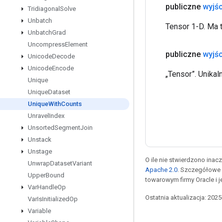
publiczne
wyjśc
Tridiagonal
Solve
Unbatch
Tensor 1-D. Ma t
Unbatch
Grad
Uncompress
Element
publiczne
wyjśc
Unicode
Decode
Unicode
Encode
„Tensor”. Unikal
Unique
Unique
Dataset
Unique
With
Counts
Unravel
Index
Unsorted
Segment
Join
Unstack
Unstage
O ile nie stwierdzono inacze
Unwrap
Dataset
Variant
Apache 2.0
. Szczegółowe 
Upper
Bound
towarowym firmy Oracle i 
Var
Handle
Op
Ostatnia aktualizacja: 202
Var
Is
Initialized
Op
Variable