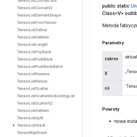
Tensor
List
Concat
Lists
public static
Un
Tensor
List
Concat
V2
Class<V> out
Id
Tensor
List
Element
Shape
Tensor
List
From
Tensor
Metoda fabryczn
Tensor
List
Gather
Tensor
List
Get
Item
Parametry
Tensor
List
Length
Tensor
List
Pop
Back
aktua
zakres
Tensor
List
Push
Back
Tensor
List
Push
Back
Batch
„Tenso
X
Tensor
List
Reserve
Tensor
List
Resize
`Tenso
oś
Tensor
List
Scatter
Tensor
List
Scatter
Into
Existing
List
Tensor
List
Scatter
V2
Powroty
Tensor
List
Set
Item
Tensor
List
Split
nowa inst
Tensor
List
Stack
Tensor
Map
Erase