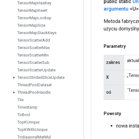
public static
Un
Tensor
Map
Has
Key
argumentu
<U>
Tensor
Map
Insert
Tensor
Map
Lookup
Metoda fabryczn
Tensor
Map
Size
użyciu domyślny
Tensor
Map
Stack
Keys
Tensor
Scatter
Add
Parametry
Tensor
Scatter
Max
Tensor
Scatter
Min
aktua
zakres
Tensor
Scatter
Sub
Tensor
Scatter
Update
„Tenso
X
Tensor
Strided
Slice
Update
Thread
Pool
Dataset
`Tenso
oś
Thread
Pool
Handle
Tile
Timestamp
Powroty
To
Bool
Top
KUnique
nowa inst
Top
KWith
Unique
Tridiagonal
Mat
Mul