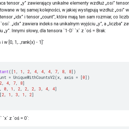
aca tensor „y” zawierający unikalne elementy wzdłuż „osi” tenso
owane w tej samej kolejności, w jakiej występują wzdłuż „osi” w 
ensor „idx” i tensor „count”, które mają ten sam rozmiar, co lic
osi`. „idx” zawiera indeks na unikalnym wyjściu „y”, a „liczba” za
 „y”. Innymi słowy, dla tensora `1-D` `x` z `oś = Brak:
a i w [0, 1,...,rank(x) - 1]`
tant
(
[
1
,
1
,
2
,
4
,
4
,
4
,
7
,
8
,
8
]
)
unt
=
UniqueWithCountsV2
(
x
,
axis
=
[
0
]
)
2
,
4
,
7
,
8
]
,
0
,
1
,
2
,
2
,
2
,
3
,
4
,
4
]
[
2
,
1
,
3
,
1
,
2
]
 `x` z `oś = 0`: