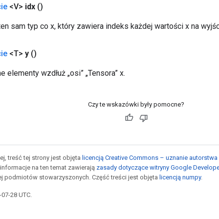
ie
<V>
idx
()
en sam typ co x, który zawiera indeks każdej wartości x na wyjśc
ie
<T>
y
()
ne elementy wzdłuż „osi” „Tensora” x.
Czy te wskazówki były pomocne?
j, treść tej strony jest objęta
licencją Creative Commons – uznanie autorstwa 
informacje na ten temat zawierają
zasady dotyczące witryny Google Develop
jej podmiotów stowarzyszonych. Część treści jest objęta
licencją numpy
.
5-07-28 UTC.