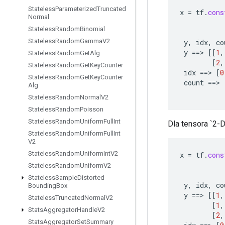
Stateless
Parameterized
Truncated
x
=
tf
.
cons
Normal
Stateless
Random
Binomial
Stateless
Random
Gamma
V2
y
,
idx
,
co
y
==
>
[[
1
,
Stateless
Random
Get
Alg
[
2
,
Stateless
Random
Get
Key
Counter
idx
==
>
[
0
Stateless
Random
Get
Key
Counter
count
==
>
Alg
Stateless
Random
Normal
V2
Stateless
Random
Poisson
Stateless
Random
Uniform
Full
Int
Dla tensora `2-D`
Stateless
Random
Uniform
Full
Int
V2
Stateless
Random
Uniform
Int
V2
x
=
tf
.
cons
Stateless
Random
Uniform
V2
Stateless
Sample
Distorted
y
,
idx
,
co
Bounding
Box
y
==
>
[[
1
,
Stateless
Truncated
Normal
V2
[
1
,
Stats
Aggregator
Handle
V2
[
2
,
Stats
Aggregator
Set
Summary