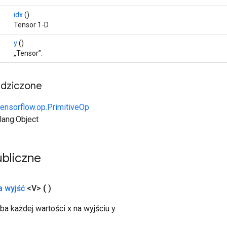
idx
()
Tensor 1-D.
y
()
„Tensor”.
edziczone
tensorflow.op.PrimitiveOp
.lang.Object
bliczne
a wyjść
<V>
(
)
ba każdej wartości x na wyjściu y.