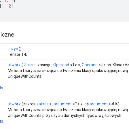
,
1
,
1
]
[
1
,
2
]
iczne
liczyć
()
Tensor 1-D.
utwórz
(
Zakres
zasięgu,
Operand
<T> x,
Operand
<U> oś, Klasa<V>
,
Metoda fabryczna służąca do tworzenia klasy opakowującej nową 
UniqueWithCounts.
ts
utwórz
(zakres
zakresu
,
argument
<T> x, oś
argumentu
<U>)
Metoda fabryczna służąca do tworzenia klasy opakowującej nową 
UniqueWithCounts przy użyciu domyślnych typów wyjściowych.
ts