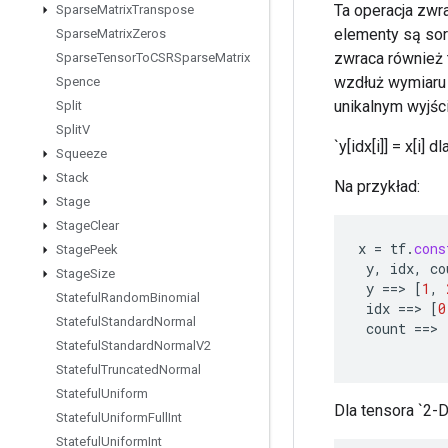
Ta operacja zwr
Sparse
Matrix
Transpose
elementy są sort
Sparse
Matrix
Zeros
zwraca również t
Sparse
Tensor
To
CSRSparse
Matrix
wzdłuż wymiaru `
Spence
unikalnym wyjściu
Split
Split
V
`y[idx[i]] = x[i] dl
Squeeze
Stack
Na przykład:
Stage
Stage
Clear
x
=
tf
.
cons
Stage
Peek
y
,
idx
,
co
Stage
Size
y
==
>
[
1
,
Stateful
Random
Binomial
idx
==
>
[
0
Stateful
Standard
Normal
count
==
>
Stateful
Standard
Normal
V2
Stateful
Truncated
Normal
Stateful
Uniform
Dla tensora `2-D`
Stateful
Uniform
Full
Int
Stateful
Uniform
Int