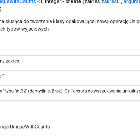
ique
With
Counts
<T
,
Integer>
create
(zakres
zakresu
,
argum
)
a służąca do tworzenia klasy opakowującej nową operację Uni
ch typów wyjściowych.
lny zakres
r”.
r` typu `int32` (domyślnie: Brak). Oś Tensora do wyszukiwania unikaln
ancja UniqueWithCounts