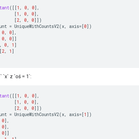
tant
(
[[
1
,
0
,
0
]
,
[
1
,
0
,
0
]
,
[
2
,
0
,
0
]]
)
unt
=
UniqueWithCountsV2
(
x
,
axis
=[
0
]
)
0
,
0
]
,
0
,
0
]]
,
0
,
1
]
[
2
,
1
]
 `x` z `oś = 1`:
tant
(
[[
1
,
0
,
0
]
,
[
1
,
0
,
0
]
,
[
2
,
0
,
0
]]
)
unt
=
UniqueWithCountsV2
(
x
,
axis
=[
1
]
)
0
]
,
0
]
,
0
]]