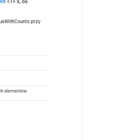
ent
<T> x
,
oś
queWithCounts przy
ych elementów.