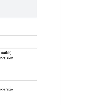
 outIdx)
operację
operację