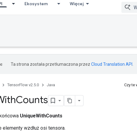
PI
Ekosystem
Więcej
Ta strona została przetłumaczona przez
Cloud Translation API
.
TensorFlow v2.5.0
Java
Czy te
With
Counts
a końcowa
UniqueWithCounts
ne elementy wzdłuż osi tensora.