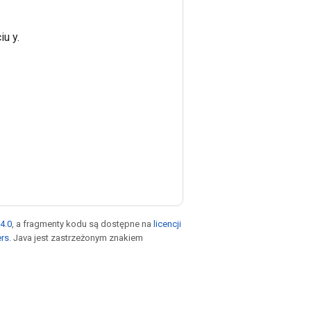
iu y.
4.0
, a fragmenty kodu są dostępne na
licencji
ers
. Java jest zastrzeżonym znakiem