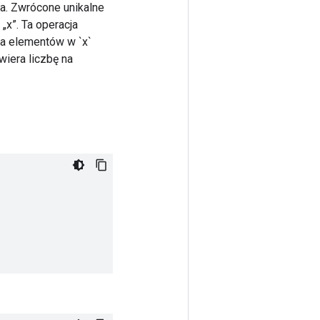
ra. Zwrócone unikalne
„x”. Ta operacja
zba elementów w `x`
wiera liczbę na