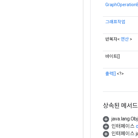
GraphOperationB
그래프작업
반복자<
연산
>
바이트[]
출력[]
<?>
상속된 메서드
java.lang.
인터페이스
인터페이스 jav