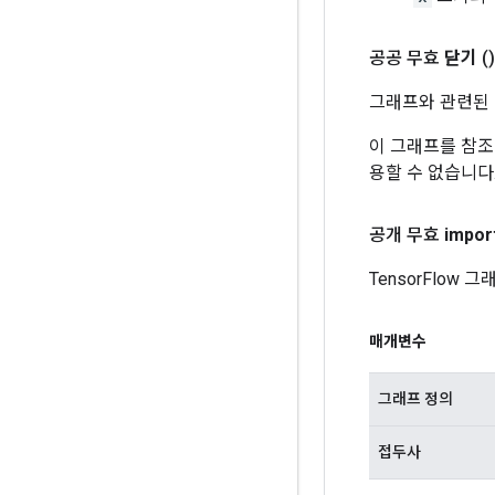
공공 무효
닫기
()
그래프와 관련된
이 그래프를 참
용할 수 없습니다
공개 무효
impor
TensorFlow
매개변수
그래프 정의
접두사