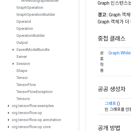
While
Subgraph
Builder
Graph 인스턴
Graph
Operation
경고:
Graph 
Graph
Operation
Builder
Graph 객체가 
Operand
Operation
Operation
Builder
중첩 클래스
Output
Saved
Model
Bundle
상
Graph.While
Server
호
Session
작
용
Shape
Tensor
Tensor
Flow
공공 생성자
Tensor
Flow
Exception
Tensors
그래프
()
org
.
tensorflow
.
examples
빈 그래프를 만
org
.
tensorflow
.
op
org
.
tensorflow
.
op
.
annotation
공개 방법
org
.
tensorflow
.
op
.
core