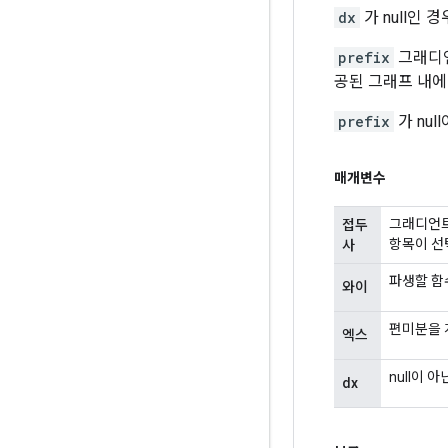
dx
가 null인
prefix
그래디언
공된 그래프 내에
prefix
가 nu
매개변수
그래디언트
접두
항목이 선
사
파생할 함
와이
편미분을 
엑스
null이 
dx