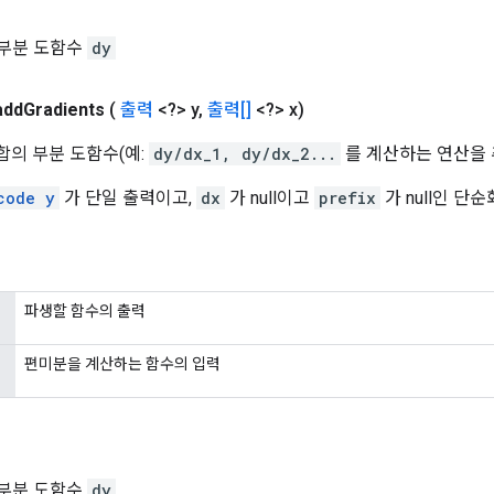
부분 도함수
dy
add
Gradients
(
출력
<?> y
,
출력[]
<?> x)
합의 부분 도함수(예:
dy/dx_1, dy/dx_2...
를 계산하는 연산을 
code y
가 단일 출력이고,
dx
가 null이고
prefix
가 null인 단
파생할 함수의 출력
편미분을 계산하는 함수의 입력
부분 도함수
dy