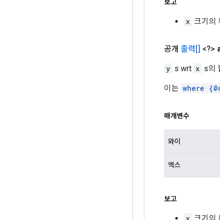
보고
x
크기의 
공개
출력[]
<?>
y
s wrt
x
s의 
이는
where {@
매개변수
와이
엑스
보고
x
크기의 