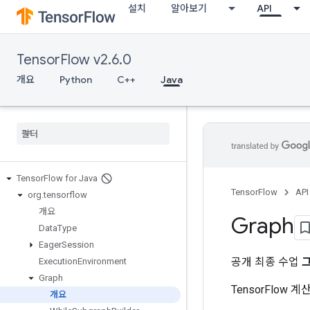
설치
알아보기
API
TensorFlow v2.6.0
개요
Python
C++
Java
Tensor
Flow for Java
TensorFlow
API
org
.
tensorflow
개요
Graph
Data
Type
Eager
Session
공개 최종 수업
Execution
Environment
Graph
TensorFlow
개요