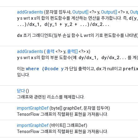
addGradients
(문자열 접두사,
Output[]
<?> y,
Output[]
<?> x,
Outp
y
x
d(y
s wrt
s의 합의 편도함수를 계산하는 연산을 추가합니다. 즉,
...)/dx_1, d(y_1 + y_2 + ...)/dx_2...
dx
L
초기 그래디언트(일부 손실 함수
wrt의 기호 편도함수를 나타냄
addGradients
(
출력
<?> y,
출력[]
<?> x)
y
x
dy/dx_1, dy/dx_2...
s wrt
s의 합의 부분 도함수(예:
를 계
where {@code y
dx
prefi
이는
가 단일 출력이고,
가 null이고
입니다.
닫다
()
그래프와 관련된 리소스를 해제합니다.
importGraphDef
(byte[] graphDef, 문자열 접두어)
TensorFlow 그래프의 직렬화된 표현을 가져옵니다.
importGraphDef
(바이트[] 그래프Def)
TensorFlow 그래프의 직렬화된 표현을 가져옵니다.