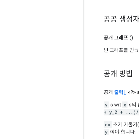
공공 생성
공개
그래프
()
빈 그래프를 만듭
공개 방법
공개
출력[]
<?>
y
s wrt
x
s의 
+ y_2 + ...)/
dx
초기 기울기
y
여야 합니다.