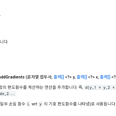
자
니다.
add
Gradients
(문자열 접두사
,
출력[]
<?> y
,
출력[]
<?> x
,
출력[]
<?
합의 편도함수를 계산하는 연산을 추가합니다. 즉,
d(y_1 + y_2 +
dx_2...
(일부 손실 함수
L
wrt
y
의 기호 편도함수를 나타냄)로 사용됩니다