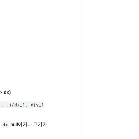
> dx)
 ...)/dx_1, d(y_1
.
dx
null이거나 크기가