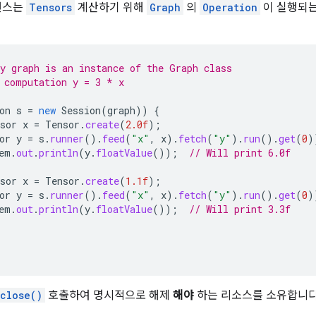
턴스는
Tensors
계산하기 위해
Graph
의
Operation
이 실행되는
y graph is an instance of the Graph class
 computation y = 3 * x
on
s
=
new
Session
(
graph
))
{
sor
x
=
Tensor
.
create
(
2.0f
);
or
y
=
s
.
runner
().
feed
(
"x"
,
x
).
fetch
(
"y"
).
run
().
get
(
0
)
em
.
out
.
println
(
y
.
floatValue
());
// Will print 6.0f
sor
x
=
Tensor
.
create
(
1.1f
);
or
y
=
s
.
runner
().
feed
(
"x"
,
x
).
fetch
(
"y"
).
run
().
get
(
0
)
em
.
out
.
println
(
y
.
floatValue
());
// Will print 3.3f
close()
호출하여 명시적으로 해제
해야
하는 리소스를 소유합니다