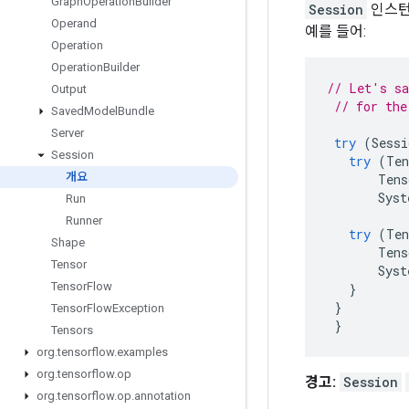
Graph
Operation
Builder
Session
인스
Operand
예를 들어:
Operation
Operation
Builder
// Let's sa
Output
// for the
Saved
Model
Bundle
Server
try
(
Sessi
Session
try
(
Ten
개요
Tens
Syst
Run
Runner
try
(
Ten
Shape
Tens
Tensor
Syst
Tensor
Flow
}
}
Tensor
Flow
Exception
}
Tensors
org
.
tensorflow
.
examples
org
.
tensorflow
.
op
경고:
Session
org
.
tensorflow
.
op
.
annotation