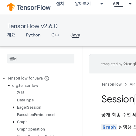
설치
알아보기
API
TensorFlow v2.6.0
개요
Python
C++
Java
Tensor
Flow for Java
TensorFlow
API
org
.
tensorflow
개요
Session
Data
Type
Eager
Session
공개 최종 수업
Execution
Environment
Graph
Graph
실행용 
Graph
Operation