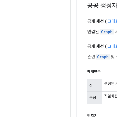
공공 생성
공개
세션
(
그래
연결된
Graph
사
공개
세션
(
그래
관련
Graph
및 
매개변수
생성된 
g
직렬화
구성
던지기