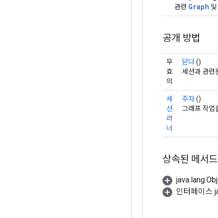
Graph
관련
및
공개 방법
무
닫다
()
효
세션과 관련
의
세
주자
()
션.
그래프 작업을
러
너
상속된 메서드
java.lang.
인터페이스 jav