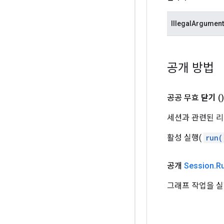
IllegalArgumen
공개 방법
공공 무효
닫기
()
세션과 관련된 리
활성 실행(
run(
공개
Session
.
R
그래프 작업을 실행