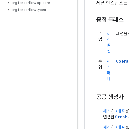
세션 인스턴스는
org
.
tensorflow
.
op
.
core
org
.
tensorflow
.
types
중첩 클래스
수
세
세션을 
업
션.
실
행
Opera
수
세
업
션.
러
너
공공 생성자
세션
(
그래프
g
Graph
연결된
세션
(
그래프
g,