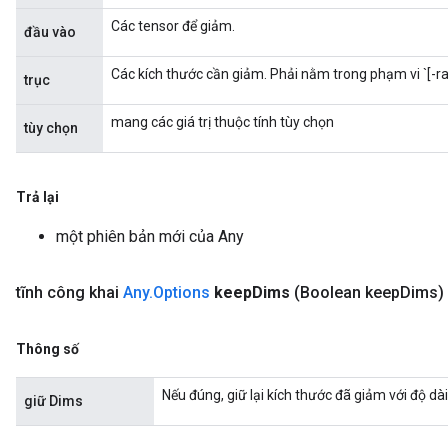
Các tensor để giảm.
đầu vào
Các kích thước cần giảm. Phải nằm trong phạm vi `[-ra
trục
mang các giá trị thuộc tính tùy chọn
tùy chọn
Flush
Trả lại
một phiên bản mới của Any
eHandleOp
tĩnh công khai
Any
.
Options
keep
Dims
(Boolean keep
Dims)
ureSplit
Thông số
Nếu đúng, giữ lại kích thước đã giảm với độ dài
giữ Dims