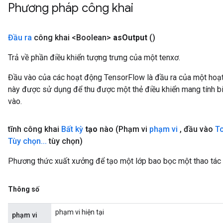
Phương pháp công khai
Đầu ra
công khai <Boolean>
as
Output
()
t
Trả về phần điều khiển tượng trưng của một tenxơ.
Đầu vào của các hoạt động TensorFlow là đầu ra của một ho
này được sử dụng để thu được một thẻ điều khiển mang tính bi
vào.
tĩnh công khai
Bất kỳ
tạo
nào (Phạm vi
phạm vi
,
đầu vào
T
source
Tùy chọn
.
.
.
tùy chọn)
Phương thức xuất xưởng để tạo một lớp bao bọc một thao tác 
leOp
Thông số
phạm vi hiện tại
phạm vi