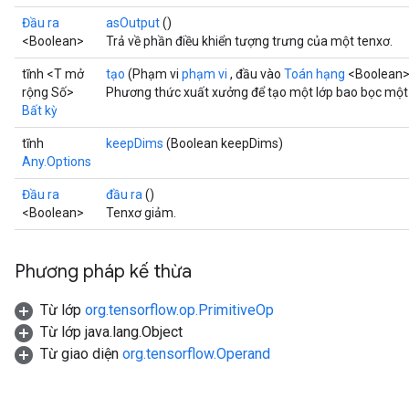
Đầu ra
asOutput
()
<Boolean>
Trả về phần điều khiển tượng trưng của một tenxơ.
tĩnh <T mở
tạo
(Phạm vi
phạm vi
, đầu vào
Toán hạng
<Boolean>,
rộng Số>
Phương thức xuất xưởng để tạo một lớp bao bọc một 
Bất kỳ
tĩnh
keepDims
(Boolean keepDims)
Any.Options
Đầu ra
đầu ra
()
<Boolean>
Tenxơ giảm.
Phương pháp kế thừa
Từ lớp
org.tensorflow.op.PrimitiveOp
Từ lớp java.lang.Object
Từ giao diện
org.tensorflow.Operand