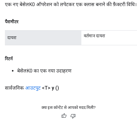
eHandleOp
एक नए बेसेलK0 ऑपरेशन को लपेटकर एक क्लास बनाने की फ़ैक्टरी विधि।
पैरामीटर
ureSplit
वर्तमान दायरा
दायरा
रिटर्न
बेसेलK0 का एक नया उदाहरण
सार्वजनिक
आउटपुट
<T>
y
()
क्या इस कॉन्टेंट से आपको मदद मिली?