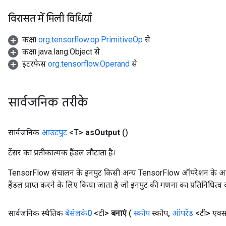
source
विरासत में मिली विधियाँ
कक्षा
org.tensorflow.op.PrimitiveOp
से
leOp
कक्षा java.lang.Object से
इंटरफ़ेस
org.tensorflow.Operand
से
सार्वजनिक तरीके
सार्वजनिक
आउटपुट
<T>
as
Output
()
टेंसर का प्रतीकात्मक हैंडल लौटाता है।
TensorFlow संचालन के इनपुट किसी अन्य TensorFlow ऑपरेशन के आउटप
हैंडल प्राप्त करने के लिए किया जाता है जो इनपुट की गणना का प्रतिनिधित्व 
Flush
सार्वजनिक स्थैतिक
बेसेलके0
<टी>
बनाएं
(
स्कोप
स्कोप
,
ऑपरेंड
<टी> एक्