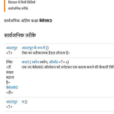
विरासत में मिली विधियाँ
सार्वजनिक तरीके
सार्वजनिक अंतिम कक्षा
बेसेलK0
सार्वजनिक तरीके
आउटपुट
आउटपुट के रूप में
()
<T>
टेंसर का प्रतीकात्मक हैंडल लौटाता है।
स्थिर
बनाएं
(
स्कोप
स्कोप,
ऑपरेंड
<T> x)
<टी
एक नए बेसेलK0 ऑपरेशन को लपेटकर एक क्लास बनाने की फ़ैक्टरी विध
संख्या
बढ़ाता
t
है>
बेसेलके0
<टी>
आउटपुट
य
()
<T>