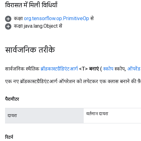
विरासत में मिली विधियाँ
कक्षा
org.tensorflow.op.PrimitiveOp
से
कक्षा java.lang.Object से
सार्वजनिक तरीके
सार्वजनिक स्थैतिक
ब्रॉडकास्टग्रैडिएंटआर्ग
<T>
बनाएं
(
स्कोप
स्कोप
,
ऑपरेंड
एक नए ब्रॉडकास्टग्रैडिएंटआर्ग ऑपरेशन को लपेटकर एक क्लास बनाने की फ़ै
पैरामीटर
वर्तमान दायरा
दायरा
रिटर्न