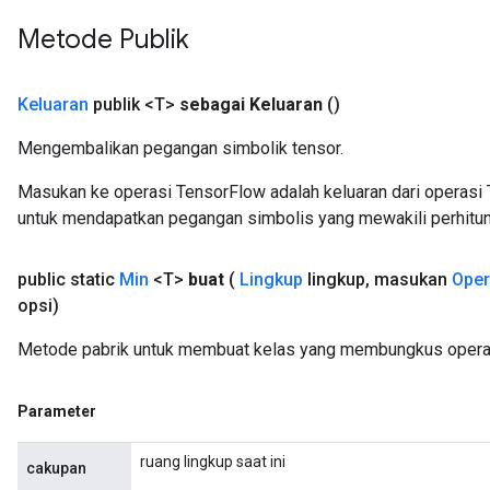
Metode Publik
Keluaran
publik <T>
sebagai Keluaran
()
Mengembalikan pegangan simbolik tensor.
Masukan ke operasi TensorFlow adalah keluaran dari operasi 
untuk mendapatkan pegangan simbolis yang mewakili perhitun
public static
Min
<T>
buat
(
Lingkup
lingkup
,
masukan
Ope
opsi)
Metode pabrik untuk membuat kelas yang membungkus operas
Parameter
ruang lingkup saat ini
cakupan