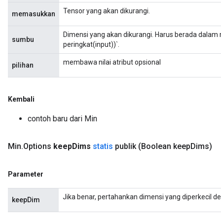
Tensor yang akan dikurangi.
memasukkan
ize
Dimensi yang akan dikurangi. Harus berada dalam r
sumbu
peringkat(input))`.
membawa nilai atribut opsional
pilihan
Requantize
ize
Kembali
AndReluAndRequantize
contoh baru dari Min
u
uAndRequantize
Min
.
Options
keep
Dims
statis
publik
(Boolean keep
Dims)
AndRelu
Parameter
AndReluAndRequantize
Jika benar, pertahankan dimensi yang diperkecil d
keepDim
ize