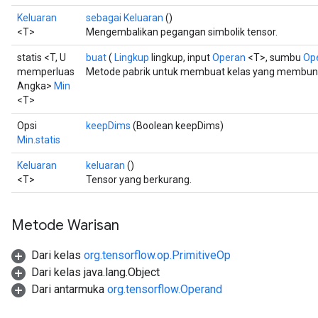
Keluaran
sebagai Keluaran
()
<T>
Mengembalikan pegangan simbolik tensor.
statis <T, U
buat
(
Lingkup
lingkup, input
Operan
<T>, sumbu
Op
memperluas
Metode pabrik untuk membuat kelas yang membung
Angka>
Min
<T>
Opsi
keepDims
(Boolean keepDims)
Min.statis
Keluaran
keluaran
()
<T>
Tensor yang berkurang.
Metode Warisan
Dari kelas
org.tensorflow.op.PrimitiveOp
Dari kelas java.lang.Object
Dari antarmuka
org.tensorflow.Operand