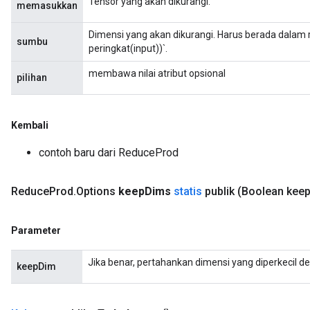
Tensor yang akan dikurangi.
memasukkan
adParameters
radParametersGradAccumDebug
Dimensi yang akan dikurangi. Harus berada dalam r
sumbu
rameters
peringkat(input))`.
ParametersGradAccumDebug
membawa nilai atribut opsional
eters
pilihan
metersGradAccumDebug
ientDescentParameters
Kembali
dientDescentParametersGradAccumDebug
contoh baru dari ReduceProd
Reduce
Prod
.
Options
keep
Dims
statis
publik
(Boolean kee
Parameter
Jika benar, pertahankan dimensi yang diperkecil d
keepDim