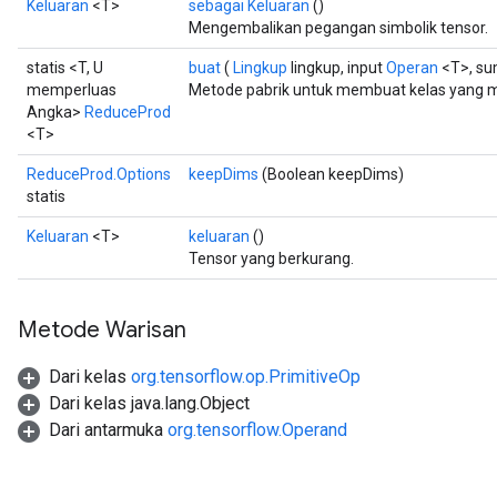
Keluaran
<T>
sebagai Keluaran
()
Mengembalikan pegangan simbolik tensor.
statis <T, U
buat
(
Lingkup
lingkup, input
Operan
<T>, s
memperluas
Metode pabrik untuk membuat kelas yang 
Angka>
ReduceProd
<T>
ReduceProd.Options
keepDims
(Boolean keepDims)
statis
Keluaran
<T>
keluaran
()
Tensor yang berkurang.
Metode Warisan
Dari kelas
org.tensorflow.op.PrimitiveOp
Dari kelas java.lang.Object
Dari antarmuka
org.tensorflow.Operand