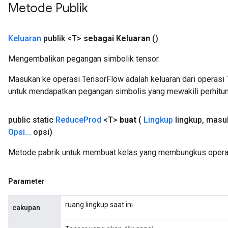
Metode Publik
Keluaran
publik <T>
sebagai Keluaran
()
m
Mengembalikan pegangan simbolik tensor.
rs
ersGradAccumDebug
Masukan ke operasi TensorFlow adalah keluaran dari operasi 
eters
untuk mendapatkan pegangan simbolis yang mewakili perhitun
metersGradAccumDebug
ters
public static
Reduce
Prod
<T>
buat
(
Lingkup
lingkup
,
masu
metersGradAccumDebug
Opsi
.
.
.
opsi)
ropParameters
s
Metode pabrik untuk membuat kelas yang membungkus opera
ersGradAccumDebug
atorParameters
Parameter
imatorParametersGradAccumDebug
ghtParameters
ruang lingkup saat ini
cakupan
meters
ametersGradAccumDebug