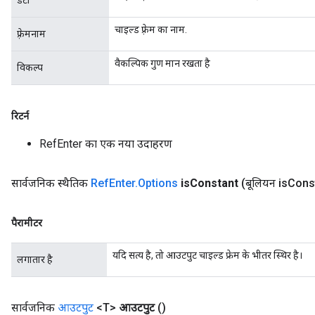
डेटा
rameters
ParametersGradAccumDebug
चाइल्ड फ़्रेम का नाम.
फ़्रेमनाम
eters
metersGradAccumDebug
वैकल्पिक गुण मान रखता है
विकल्प
ientDescentParameters
dientDescentParametersGradAccumDebug
रिटर्न
RefEnter का एक नया उदाहरण
सार्वजनिक स्थैतिक
Ref
Enter
.
Options
is
Constant
(बूलियन is
Cons
पैरामीटर
यदि सत्य है, तो आउटपुट चाइल्ड फ्रेम के भीतर स्थिर है।
लगातार है
सार्वजनिक
आउटपुट
<T>
आउटपुट
()