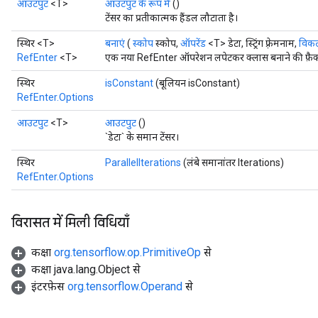
आउटपुट
<T>
आउटपुट के रूप में
()
टेंसर का प्रतीकात्मक हैंडल लौटाता है।
स्थिर <T>
बनाएं
(
स्कोप
स्कोप,
ऑपरेंड
<T> डेटा, स्ट्रिंग फ़्रेमनाम,
विकल्
RefEnter
<T>
एक नया RefEnter ऑपरेशन लपेटकर क्लास बनाने की फ़ैक्
स्थिर
isConstant
(बूलियन isConstant)
RefEnter.Options
आउटपुट
<T>
आउटपुट
()
`डेटा` के समान टेंसर।
स्थिर
ParallelIterations
(लंबे समानांतर Iterations)
RefEnter.Options
विरासत में मिली विधियाँ
कक्षा
org.tensorflow.op.PrimitiveOp
से
कक्षा java.lang.Object से
इंटरफ़ेस
org.tensorflow.Operand
से