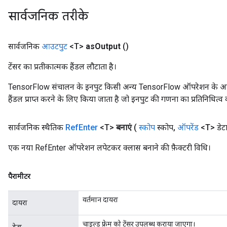
सार्वजनिक तरीके
m
rs
सार्वजनिक
आउटपुट
<T>
as
Output
()
ersGradAccumDebug
eters
टेंसर का प्रतीकात्मक हैंडल लौटाता है।
metersGradAccumDebug
TensorFlow संचालन के इनपुट किसी अन्य TensorFlow ऑपरेशन के आउटप
ters
हैंडल प्राप्त करने के लिए किया जाता है जो इनपुट की गणना का प्रतिनिधित्व 
metersGradAccumDebug
ropParameters
s
सार्वजनिक स्थैतिक
Ref
Enter
<T>
बनाएं
(
स्कोप
स्कोप
,
ऑपरेंड
<T> डेट
ersGradAccumDebug
एक नया RefEnter ऑपरेशन लपेटकर क्लास बनाने की फ़ैक्टरी विधि।
atorParameters
imatorParametersGradAccumDebug
ghtParameters
पैरामीटर
meters
ametersGradAccumDebug
वर्तमान दायरा
दायरा
adParameters
radParametersGradAccumDebug
चाइल्ड फ़्रेम को टेंसर उपलब्ध कराया जाएगा।